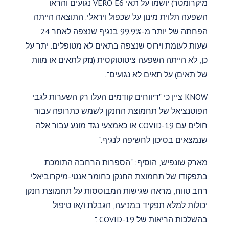
מיקרומטר) יושמו על תאי VERO E6 נגועים והראו
השפעה תלוית מינון על שכפול ויראלי. התוצאה הייתה
הפחתה של יותר מ-99.9% בנגיף שנצפה לאחר 24
שעות לעומת וירוס שנצפה בתאים לא מטופלים. יתר על
כן, לא הייתה השפעה ציטוטוקסית (נזק לתאים או מוות
של תאים) על תאים לא נגועים".
KNOW ציין כי "דיווחים קודמים העלו רק השערות לגבי
הפוטנציאל של תחמוצת החנקן לשמש כתרופה עבור
חולים עם COVID-19 או כאמצעי נגד מונע עבור אלה
שנמצאים בסיכון לחשיפה לנגיף."
מארק שונפיש, הוסיף: "הספרות הרחבה התומכת
בתפקודו של תחמוצת החנקן כחומר אנטי-מיקרוביאלי
רחב טווח, מראה שגישות המבוססות על תחמוצת חנקן
יכולות למלא תפקיד במניעה, הגבלת ו/או טיפול
בהשלכות הריאות של COVID-19 ."