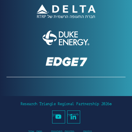
חברת התעופה הרשמית של RTRP
©2026 Research Triangle Regional Partnership
לינקדאין
יוטיוב
נְגִישׁוּת
מדיניות הפרטיות
מפת אתר