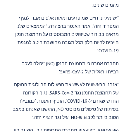
מיזמים שונים.
"יש מיליוני חיים שמופרעים ומאות אלפים אבדו לנגיף
המפחיד הזה", אמר האנטר בהצהרה. "הממצאים שלנו
מראים בבירור שטיפולים המבוססים על תחמוצת חנקן
חייבים להיות חלק מכל תגובה מחושבת היטב למגפת
COVID-19."
החברה אמרה כי תחמוצת החנקן (NO) "יכולה לעכב
רבייה ויראלית של SARS-CoV-2."
"אנחנו הראשונים לאשש את הפעילות הביולוגית החזקה
של תחמוצת החנקן נגד SARS-CoV-2, נגיף הקורונה
החדש שגורם ל-COVID-19", הוסיף האנטר. "כמובילה
בפיתוח של טיפולים מבוססי NO, הרגשנו שאנחנו במצב
הטוב ביותר לקבוע ש-NO יעיל נגד הנגיף הזה."
KNOW Bio, ספין-אוף מחברת התרופות נובן, השיגה הון