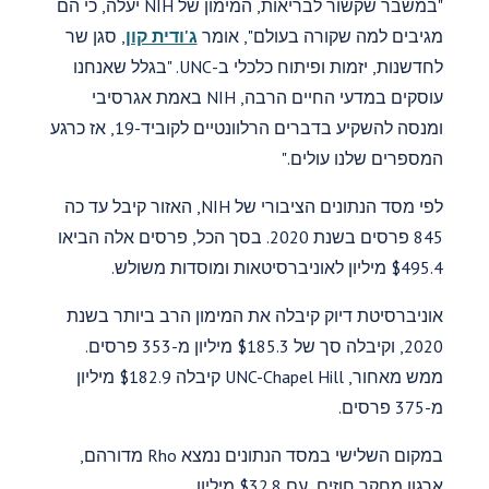
"במשבר שקשור לבריאות, המימון של NIH יעלה, כי הם
מגיבים למה שקורה בעולם", אומר
ג'ודית קון
, סגן שר
לחדשנות, יזמות ופיתוח כלכלי ב-UNC. "בגלל שאנחנו
עוסקים במדעי החיים הרבה, NIH באמת אגרסיבי
ומנסה להשקיע בדברים הרלוונטיים לקוביד-19, אז כרגע
המספרים שלנו עולים."
לפי מסד הנתונים הציבורי של NIH, האזור קיבל עד כה
845 פרסים בשנת 2020. בסך הכל, פרסים אלה הביאו
$495.4 מיליון לאוניברסיטאות ומוסדות משולש.
אוניברסיטת דיוק קיבלה את המימון הרב ביותר בשנת
2020, וקיבלה סך של $185.3 מיליון מ-353 פרסים.
ממש מאחור, UNC-Chapel Hill קיבלה $182.9 מיליון
מ-375 פרסים.
במקום השלישי במסד הנתונים נמצא Rho מדורהם,
ארגון מחקר חוזים, עם $32.8 מיליון.