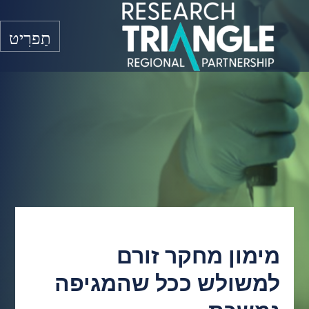
דלג לתוכן
תַפרִיט
מימון מחקר זורם
למשולש ככל שהמגיפה