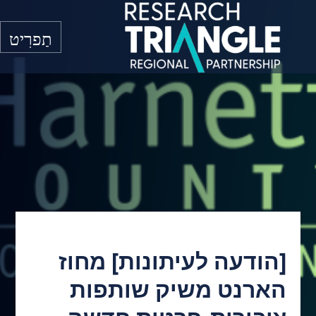
דלג לתוכן
תַפרִיט
[הודעה לעיתונות] מחוז
הארנט משיק שותפות