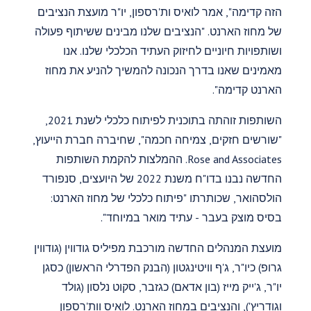
הזה קדימה", אמר לואיס ות'רספון, יו"ר מועצת הנציבים
של מחוז הארנט. "הנציבים שלנו מבינים ששיתוף פעולה
ושותפויות חיוניים לחיזוק העתיד הכלכלי שלנו. אנו
מאמינים שאנו בדרך הנכונה להמשיך להניע את מחוז
הארנט קדימה".
השותפות זוהתה בתוכנית לפיתוח כלכלי לשנת 2021,
"שורשים חזקים, צמיחה חכמה", שחיברה חברת הייעוץ,
Rose and Associates. ההמלצות להקמת השותפות
החדשה נבנו בדו"ח משנת 2022 של היועצים, סנפורד
הולסהואר, שכותרתו "פיתוח כלכלי של מחוז הארנט:
בסיס מוצק בעבר - עתיד מואר במיוחד".
מועצת המנהלים החדשה מורכבת מפיליס גודווין (גודווין
גרופ) כיו"ר, ג'ף וויטינגטון (הבנק הפדרלי הראשון) כסגן
יו"ר, ג'ייק מייז (בון אדאם) כגזבר, סקוט נלסון (גולד
וגודריץ'), והנציבים במחוז הארנט. לואיס וות'רספון