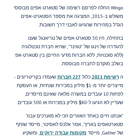
Wingo החלה לפרסם רשימה של סטארט-אפים מבוססי
משולש ב-2015, המציגה את מספר הסטארט-אפים
הגדל במהירות שהגיעו לאבני דרך חשובות.
בתחילה, היו 50 סטארט-אפים של טריאנגל שענו
להגדרה של וינגו של "טווינר", שהיא חברת טכנולוגיה
(ללא סוכנויות, ללא חברות מדעי החיים) בין סטארט-אפ
בשלב מוקדם לחברה מבוססת.
ה
רשימת 2021
כלול
227 חברות
שעמדו בקריטריונים -
מייצרים יותר מ-$1 מיליון במכירות שנתיות, או העסקת
לפחות 10 עובדים במשרה מלאה שאינם מייסדים,
שעדיין לא הגיעו ל-$80 מיליון במכירות או 500 עובדים.
"אנחנו חיים באחד האזורים הכי לא מוערכים עבור
סטארטאפים בארץ", אמר אלכס לאסיטר, מייסד שותף
של Gather, מייסד
מקומות עבודה ירוקים
, ומשקיע