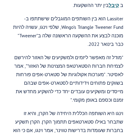
ב
קיבל
בין יתר ההשקעות.
Lassiter הוא בין השותפים המוגבלים שישתתפו ב-
Wingo's Triangle Tweener Fund, שלפי וינגו, עשויה להיות
מוכנה לבצע את ההשקעה הראשונה שלה ב"Tweener"
כבר בינואר 2022.
"מודל זה מאפשר ליזמים ולמשקיעים של האזור להירשם
לצמיחת חברות הסטארטאפ המצוינות של האזור", אמר
לאסיטר. "מערכות אקולוגיות של סטארט-אפים פורחות
בשווקים פתוחים וידידותיים לסטארט-אפים שבהם
מייסדים ומשקיעים עובדים יחד כדי להשקיע מחדש את
זמנם וכספם באופן מקומי."
וינגו היא השותפה הכללית היחידה של הקרן, והיא זו
שתבחר באילו סטארטאפים תתמוך הקרן. הקרן תשקיע
בחברות שעומדות בדרישות טווינר, אמר וינגו, אם כי הוא