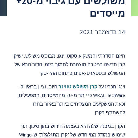
משולשים עם גיבוי מ-20+
מייסדים
תאריך פרסום:
14 בדצמבר 2021
היזם הסדרתי והמשקיע סקוט וינגו, מבוסס משולש, ישיק
קרן חדשה במטרה מוצהרת לתמוך ביזמי הדור הבא של
המשולש ובסטארט-אפים בתחום ההיי-טק.
וינגו הכריז על
קרן משולש טווינר
היום, וציין בראיון ל-
WRAL TechWire כי יותר מ-20 מהמייסדים, המפעילים,
וכעת המשקיעים המצליחים ביותר באזור בחרו
להשתתף בקרן.
הקרן במבנה שלה היא בעצמה חידוש בהון סיכון, תוך
שימוש במודל מנוי חדש של "קרן מתגלגלת" ש-Wingo