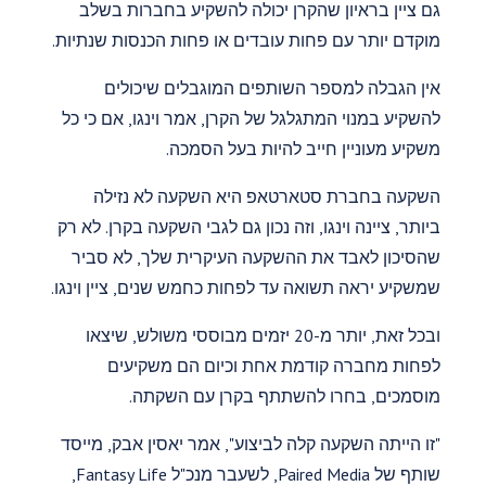
גם ציין בראיון שהקרן יכולה להשקיע בחברות בשלב
מוקדם יותר עם פחות עובדים או פחות הכנסות שנתיות.
אין הגבלה למספר השותפים המוגבלים שיכולים
להשקיע במנוי המתגלגל של הקרן, אמר וינגו, אם כי כל
משקיע מעוניין חייב להיות בעל הסמכה.
השקעה בחברת סטארטאפ היא השקעה לא נזילה
ביותר, ציינה וינגו, וזה נכון גם לגבי השקעה בקרן. לא רק
שהסיכון לאבד את ההשקעה העיקרית שלך, לא סביר
שמשקיע יראה תשואה עד לפחות כחמש שנים, ציין וינגו.
ובכל זאת, יותר מ-20 יזמים מבוססי משולש, שיצאו
לפחות מחברה קודמת אחת וכיום הם משקיעים
מוסמכים, בחרו להשתתף בקרן עם השקתה.
"זו הייתה השקעה קלה לביצוע", אמר יאסין אבק, מייסד
שותף של Paired Media, לשעבר מנכ"ל Fantasy Life,