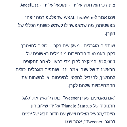
ציינה כי הוא חלוץ על ידי - ומופעל על ידי - AngelList.
וינגו אמר ל-WRAL TechWire שהפלטפורמה "יפה"
בפשטותה, מה שמאפשר לו לשמש כשותף הכללי של
הקרן.
שותפים מוגבלים - משקיעים בקרן - יכולים להצטרף
לקרן באמצעות התחייבות מינימלית ראשונית של
$20,000, המוקצה לקרן מדי רבעון. לאחר התקופה
הראשונית של שנה, אמר וינגו, שותפים מוגבלים יכולים
להמשיך, להגדיל, להקטין למינימום, או להשהות את
ההתחייבויות שלהם לקרן.
"אנו מאמינים שקרן Tweener יכולה להאיץ את 'גלגל
התנופה' של Triangle Startup על ידי שילוב הון
מייסד/מפעיל מצליח וייעוץ עם הדור הבא של יזמים
ו'בוגרי Tweener'", אמר וינגו.