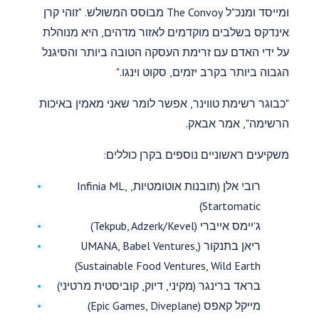
ומייסד ומנכ"ל The Convoy מבוסס המשולש. "זוהי קרן
אינדקס בשלבים מוקדמים לאזור מדהים, היא מנוהלת
על ידי האדם עם זרימת העסקה הטובה ביותר והסיגנל
הגבוה ביותר בקרב יזמים, סקוט וינגו."
"כבוגר רשימת טווינר, אפשר לומר שאני מאמין באיכות
הרשימה", אמר אבאק.
משקיעים ראשוניים נוספים בקרן כוללים:
רובי אלן (תובנות אוטומטיות, Infinia ML,
Startomatic)
ג'יימס אייברי (Tekpub, Adzerk/Kevel)
ריאן בתנקור (UMANA, Babel Ventures,
Sustainable Food Ventures, Wild Earth)
בראד ברינגר (מקיני, דיוק, קוביסטית מרטיני)
מייקל קאפס (Epic Games, Diveplane)