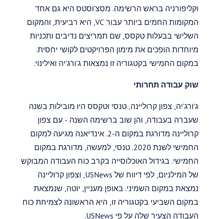
וקליפורניה בראש הרשימה. מסצ'וסטס היא גם אחד
המקומות החמים ביותר עבור VC, היא רביעית, והמקום
השלישי בבעלות טקסס, שם תמריצים נדיבים ותכניות
מיוחדות הופכים את מימון הפרויקטים לקושי יחסית.
במקום החמישי בקטגוריה זו נמצאות ג'ורג'יה ואילינוי.
שוק עבודה תחרותי
ג'ורג'יה, צפון קרוליינה, טנסי וטקסס היו מובילות בשנה
שעברה בעבודה, והן שוב ברשימה השנה - עם צפון
קרוליינה מדורגת במקום ה-2. אינדיאנה מגיעה למקום
החמישי לשנת 2020. טנסי, למעשה, מדורגת במקום
החמישי. בגידול האוכלוסייה בקרב כוח העבודה המבוקש
של המילניום, לפי דיווח של USNews, וצפון קרוליינה
נמצאת במקום השמיני. באופן מעניין, יוטה, שנמצאת
במקום השביעי בקטגוריה זו, היא הראשונה לצמיחת כוח
העבודה הצעיר שלה על פי USNews.