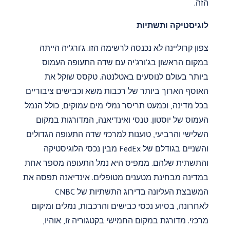
הזה.
לוגיסטיקה ותשתיות
צפון קרוליינה לא נכנסה לרשימה הזו. ג'ורג'יה הייתה
במקום הראשון בג'ורג'יה עם שדה התעופה העמוס
ביותר בעולם לנוסעים באטלנטה. טקסס שוקל את
האוסף הארוך ביותר של רכבות משא וכבישים ציבוריים
בכל מדינה, וכמעט תריסר נמלי מים עמוקים, כולל הנמל
העמוס של יוסטון. טנסי ואינדיאנה, המדורגות במקום
השלישי והרביעי, טוענות למרכזי שדה התעופה הגדולים
והשניים בגודלם של FedEx מבין נכסי הלוגיסטיקה
והתשתית שלהם. ממפיס היא נמל התעופה מספר אחת
במדינה מבחינת מטענים מטופלים. אינדיאנה תפסה את
המשבצת העליונה בדירוג התשתיות של CNBC
לאחרונה, בסיוע נכסי כבישים והרכבות, נמלים ומיקום
מרכזי. מדורגת במקום החמישי בקטגוריה זו, אוהיו,