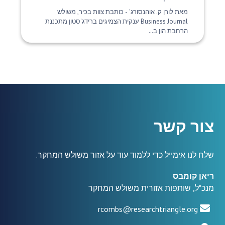
מאת לורן ק. אוהנסורג' - כותבת צוות בכיר, משולש
Business Journal ענקית הצמיגים ברידג'סטון מתכננת
הרחבת הון ב...
צור קשר
שלח לנו אימייל כדי ללמוד עוד על אזור משולש המחקר.
ריאן קומבס
מנכ"ל, שותפות אזורית משולש המחקר
rcombs@researchtriangle.org