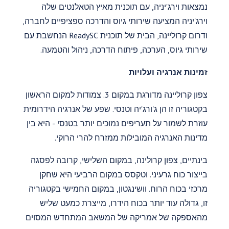
נמצאות וירג'יניה, עם תוכנית מאיץ הטאלנטים שלה
וירג'יניה המציעה שירותי גיוס והדרכה ספציפיים לחברה,
ודרום קרוליינה, הבית של תוכנית ReadySC הנחשבת עם
שירותי גיוס, הערכה, פיתוח הדרכה, ניהול והטמעה.
זמינות אנרגיה ועלויות
צפון קרוליינה מדורגת במקום 3. צמודות למקום הראשון
בקטגוריה זו הן ג'ורג'יה וטנסי. שפע של אנרגיה הידרומית
עוזרת לשמור על תעריפים נמוכים יותר בטנסי - היא בין
מדינות האנרגיה המובילות ממזרח להרי הרוקי.
בינתיים, צפון קרולינה, במקום השלישי, קרובה לפסגה
בייצור כוח גרעיני. וטקסס במקום הרביעי היא שחקן
מרכזי בכוח הרוח. וושינגטון, במקום החמישי בקטגוריה
זו, גדולה עוד יותר בכוח הידרו, מייצרת כמעט שליש
מהאספקה של אמריקה של המשאב המתחדש המסוים