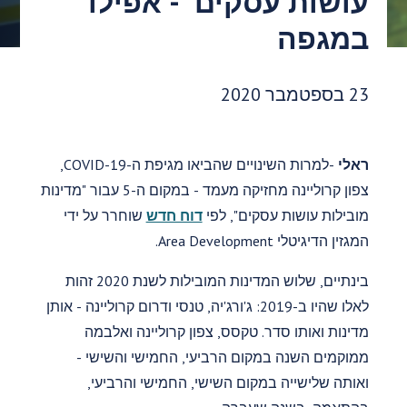
עושות עסקים' - אפילו
במגפה
תאריך פרסום:
23 בספטמבר 2020
ראלי
-למרות השינויים שהביאו מגיפת ה-COVID-19,
צפון קרוליינה מחזיקה מעמד - במקום ה-5 עבור "מדינות
מובילות עושות עסקים", לפי
דוח חדש
שוחרר על ידי
המגזין הדיגיטלי Area Development.
בינתיים, שלוש המדינות המובילות לשנת 2020 זהות
לאלו שהיו ב-2019: ג'ורג'יה, טנסי ודרום קרוליינה - אותן
מדינות ואותו סדר. טקסס, צפון קרוליינה ואלבמה
ממוקמים השנה במקום הרביעי, החמישי והשישי -
ואותה שלישייה במקום השישי, החמישי והרביעי,