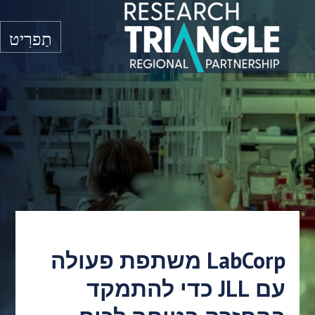
דלג לתוכן
תַפרִיט
LabCorp משתפת פעולה
עם JLL כדי להתמקד