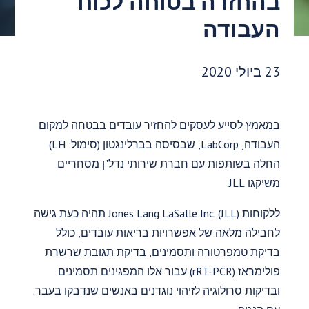
בהחזרה בטוחה לכוח
העבודה
תאריך פרסום:
23 ביולי 2020
במאמץ לסייע לעסקים להחזיר עובדים בבטחה למקום
העבודה, LabCorp, שבסיסה בברלינגטון (סימול: LH)
החלה בשותפות עם חברת שירותי נדל"ן מסחריים
משיקגו JLL.
ללקוחות Jones Lang LaSalle Inc. (JLL) תהיה כעת גישה
לחבילה מלאה של אפשרויות בריאות עובדים, כולל
בדיקת טמפרטורה ותסמינים, בדיקת תגובת שרשרת
פולימראז (rRT-PCR) עבור אלו המפגינים תסמינים
ובדיקות סרולוגיה לזיהוי נוגדנים באנשים שנדבקו בעבר.