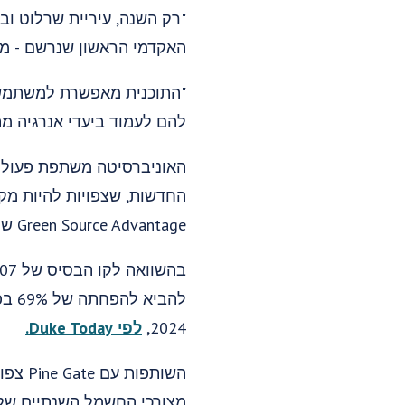
"רק השנה, עיריית שרלוט וב
האקדמי הראשון שנרשם - מאבטחת 101 MW של אנרגיה סולארית לשימוש בו", מצ
"התוכנית מאפשרת למשתמשי 
להם לעמוד ביעדי אנרגיה מת
Green Source Advantage של דיוק אנרג'י.
2024,
לפי Duke Today.
מצורכי החשמל השנתיים של 