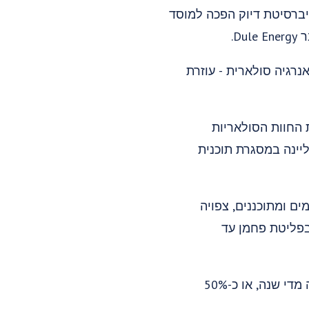
ניברסיטת דיוק הפכה למוסד
רגיה סולארית - עוזרת
שוויל כדי לבנות את החוות הסולאריות
 זה בצפון קרוליינה במסגרת תוכנית
ם קיימים ומתוכננים, צפויה
להפחתה של 69% בפליטת הפחמן של האוניברסיטה עד 2022 והפחתה של 73% בפליטת פחמן עד
השותפות עם Pine Gate צפויה לייצר 235,000-240,000 מגה וואט-שעה (MWh) של אנרגיה מדי שנה, או כ-50%