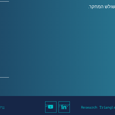
משולש המחקר.
לינקדאין
יוטיוב
נְגִי