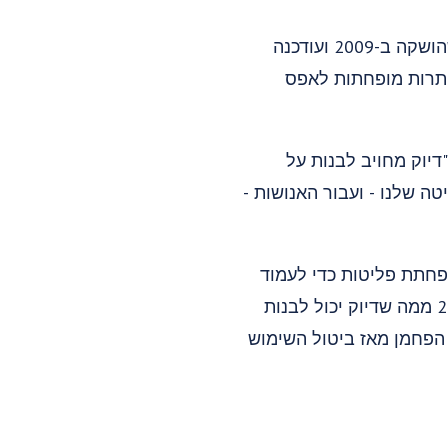
האנרגיה הסולארית המורחבת משתלבת בתכנית הפעולה האקלימית של האוניברסיטה, שהושקה ב-2009 ועודכנה
מפוס ב-84% עד 2024, כשהפליטות הנותרות מופחתות לאפס
דיוק מחויב לבנות על
ה שלנו - ועבור האנושות -
פחתת פליטות כדי לעמוד
ביעד 2024. הסכם הפיתוח הסולארי הזה מאפשר לאוניברסיטה לגשת לאנרגיה נקייה פי 20 ממה שדיוק יכול לבנות
הפחמן מאז ביטול השימוש