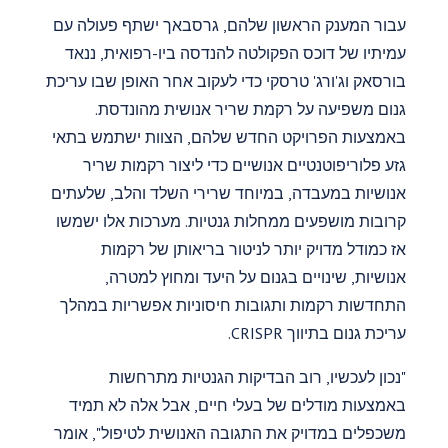
עבור המענק הראשון שלהם, גרסבאך ישתף פעולה עם
עמיתיו של דוכס הפקולטה להנדסה ביו-רפואית, ננאד
בורסאק וג'ורג' טרסקי כדי לעקוב אחר האופן שבו עריכת
גנום משפיעה על רקמת שריר אנושית מהונדסת.
באמצעות הפרויקט החדש שלהם, הצוות ישתמש בתאי
גזע פלוריפוטנטיים אנושיים כדי ליצור רקמות שריר
אנושיות במעבדה, במיוחד שרירי השלד והלב, שלעתים
קרובות מושפעים ממחלות גנטיות. מערכות אלו ישמשו
אז כמודל מדויק יותר לניטור בריאותן של רקמות
אנושיות, שינויים בגנום על היעד ומחוץ למטרה,
התחדשות רקמות ותגובות חיסוניות אפשריות במהלך
עריכת גנום בתיווך CRISPR.
"נכון לעכשיו, רוב הבדיקות הגנטיות מתרחשות
באמצעות מודלים של בעלי חיים, אבל אלה לא תמיד
משכפלים במדויק את התגובה האנושית לטיפול", אומר