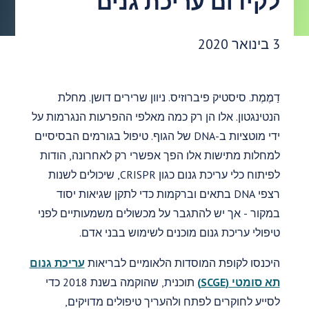
לקידום עריכת גנים
תאריך פרסום:
3 בינואר 2020
דַמֶמֶת. סיסטיק פיברוזיס. ניוון שרירים דושן. מחלת
הנטינגטון. אלו הן רק כמה מאלפי ההפרעות הנגרמות על
ידי מוטציות ב-DNA של הגוף. טיפול בגורמים הבסיסיים
למחלות מתישות אלו הפך אפשרי רק לאחרונה, הודות
לפיתוח כלי עריכת גנום כגון CRISPR, שיכולים לשנות
רצפי DNA בתאים וברקמות כדי לתקן שגיאות יסוד
במקור - אך יש להתגבר על מכשולים משמעותיים לפני
טיפולי עריכת גנום מוכנים לשימוש בבני אדם.
היכנסו לקופת המוסדות הלאומיים לבריאות
עריכת גנום
תא סומטי (SCGE)
תוכנית, שהוקמה בשנת 2018 כדי
לסייע לחוקרים לפתח ולהעריך טיפולים מדויקים,