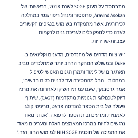
מתבססת על מענק SCGE לשנת 2018, בראשותו של
Aravind Asokan, פרופסור ומנהל ריפוי גנטי במחלקה
לכירורגיה, אשר מתמקדת בשימוש בנגיפים הקשורים
לאדנו כדי לספק כלים לעריכת גנים לרקמות
עצביות-שריריות.
"יש צוות מדהים של מהנדסים, מדענים וקלינאים ב-
Duke ובמשולש המחקר הרחב יותר שמתלכדים סביב
האתגרים של לימוד ותמרן הגנום האנושי לטיפול
במחלות - החל מהמסירה ועד לבניית כלים חדשים",
אמר גרסבאך, שעם עמיתיו השיקו לאחרונה את מרכז
דיוק לטכנולוגיות גנומיות מתקדמות (CAGT), שיתוף
פעולה של בית הספר להנדסה פראט, טריניטי קולג'
לאמנויות ומדעים ובית הספר לרפואה. "אנחנו מאוד
נרגשים להיות במרכז המאמצים האלה ומעריכים מאוד
את התמיכה של תוכנית NIH SCGE למימוש החזון הזה."