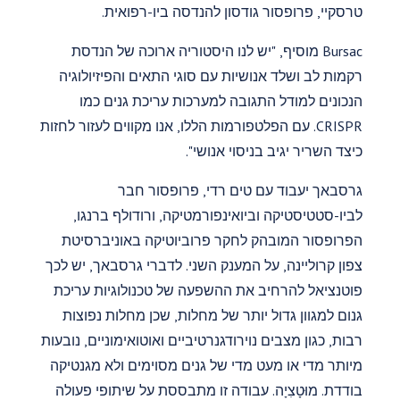
טרסקיי, פרופסור גודסון להנדסה ביו-רפואית.
Bursac מוסיף, "יש לנו היסטוריה ארוכה של הנדסת
רקמות לב ושלד אנושיות עם סוגי התאים והפיזיולוגיה
הנכונים למודל התגובה למערכות עריכת גנים כמו
CRISPR. עם הפלטפורמות הללו, אנו מקווים לעזור לחזות
כיצד השריר יגיב בניסוי אנושי".
גרסבאך יעבוד עם טים רדי, פרופסור חבר
לביו-סטטיסטיקה וביואינפורמטיקה, ורודולף ברנגו,
הפרופסור המובהק לחקר פרוביוטיקה באוניברסיטת
צפון קרוליינה, על המענק השני. לדברי גרסבאך, יש לכך
פוטנציאל להרחיב את ההשפעה של טכנולוגיות עריכת
גנום למגוון גדול יותר של מחלות, שכן מחלות נפוצות
רבות, כגון מצבים נוירודגנרטיביים ואוטואימוניים, נובעות
מיותר מדי או מעט מדי של גנים מסוימים ולא מגנטיקה
בודדת. מוּטָצִיָה. עבודה זו מתבססת על שיתופי פעולה