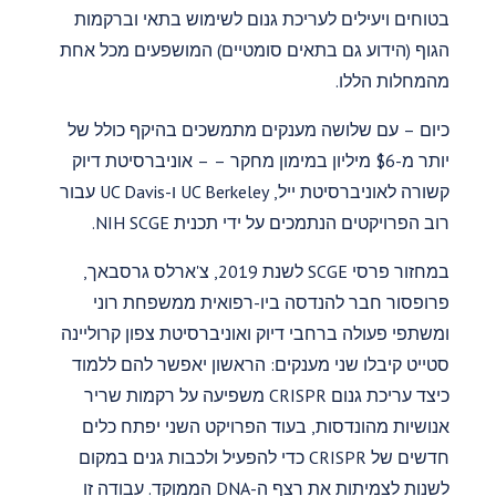
בטוחים ויעילים לעריכת גנום לשימוש בתאי וברקמות
הגוף (הידוע גם בתאים סומטיים) המושפעים מכל אחת
מהמחלות הללו.
כיום – עם שלושה מענקים מתמשכים בהיקף כולל של
יותר מ-$6 מיליון במימון מחקר – – אוניברסיטת דיוק
קשורה לאוניברסיטת ייל, UC Berkeley ו-UC Davis עבור
רוב הפרויקטים הנתמכים על ידי תכנית NIH SCGE.
במחזור פרסי SCGE לשנת 2019, צ'ארלס גרסבאך,
פרופסור חבר להנדסה ביו-רפואית ממשפחת רוני
ומשתפי פעולה ברחבי דיוק ואוניברסיטת צפון קרוליינה
סטייט קיבלו שני מענקים: הראשון יאפשר להם ללמוד
כיצד עריכת גנום CRISPR משפיעה על רקמות שריר
אנושיות מהונדסות, בעוד הפרויקט השני יפתח כלים
חדשים של CRISPR כדי להפעיל ולכבות גנים במקום
לשנות לצמיתות את רצף ה-DNA הממוקד. עבודה זו