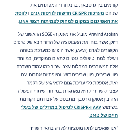
קודמים בין גרסבאך, ברנגו ורדי המפתחים את
שניהם
מערכות CRISPR חדשות לוויסות גנים
ו
לווסת
את האפיגנום במקום למחוק לצמיתות רצפי DNA
.
Aravind Asokan מוביל את מענק ה-SCGE הראשוני של
דיוק, אשר בוחן את האבולוציה של הדור הבא של נגיפים
הקשורים לאדנו (AAVs), אשר הופיעו כמערכת בטוחה
ויעילה למתן טיפולים גנטיים לתאים ממוקדים, במיוחד
אלה המעורבים במחלות עצב-שריר כמו עמוד השדרה.
ניוון שרירים, ניוון שרירים דושן ומיופתיות אחרות. עם
זאת, אספקת כלי עריכת גנום לתאי גזע של רקמה
עצבית-שרירית היא מאתגרת במיוחד. שיתוף הפעולה
הזה בין אסוקן וגרסבך מתבסס על עבודתם הקודמת
בשימוש
AAV ו-CRISPR לטיפול במודלים של בעלי
חיים של DMD
.
"אנו שואפים לתקן מוטציות לא רק בתאי השריר