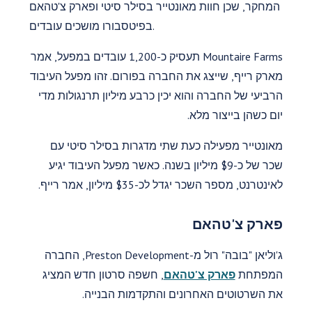
המחקר, שכן חוות מאונטייר בסילר סיטי ופארק צ'טהאם
בפיטסבורו מושכים עובדים.
Mountaire Farms תעסיק כ-1,200 עובדים במפעל, אמר
מארק רייף, שייצג את החברה בפורום. זהו מפעל העיבוד
הרביעי של החברה והוא יכין כרבע מיליון תרנגולות מדי
יום כשהן בייצור מלא.
מאונטייר מפעילה כעת שתי מדגרות בסילר סיטי עם
שכר של כ-$9 מיליון בשנה. כאשר מפעל העיבוד יגיע
לאינטרנט, מספר השכר יגדל לכ-$35 מיליון, אמר רייף.
פארק צ'טהאם
ג'וליאן "בובה" רול מ-Preston Development, החברה
המפתחת
פארק צ'טהאם
, חשפה סרטון חדש המציג
את השרטוטים האחרונים והתקדמות הבנייה.