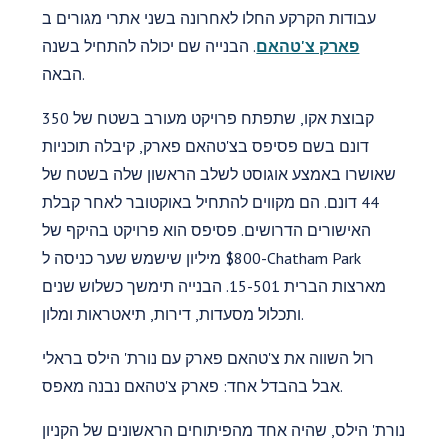
עבודות הקרקע החלו לאחרונה בשני אתרי מגורים ב
פארק צ'טהאם
. הבנייה שם יכולה להתחיל בשנה
הבאה.
קבוצת אקו, שתפתח פרויקט מעורב בשטח של 350
דונם בשם פסיפס בצ'טהאם פארק, קיבלה תוכניות
שאושרו באמצע אוגוסט לשלב הראשון שלה בשטח של
44 דונם. הם מקווים להתחיל באוקטובר לאחר קבלת
האישורים הדרושים. פסיפס הוא פרויקט בהיקף של
$800 מיליון שישמש שער כניסה ל-Chatham Park
מארצות הברית 15-501. הבנייה תימשך כשלוש שנים
ותכלול מסעדות, דירות, תיאטראות ומלון.
רול השווה את צ'טהאם פארק עם נורת' הילס בראלי
אבל בהבדל אחד: פארק צ'טהאם נבנה מאפס.
נורת' הילס, שהיה אחד מהפיתוחים הראשונים של הקניון