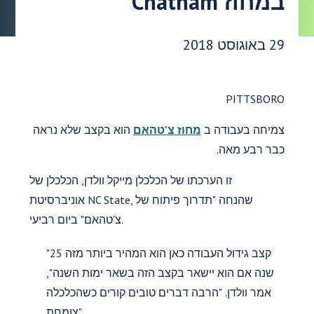
במחוז Chatham
תאריך פרסום:
29 באוגוסט 2018
PITTSBORO
צמיחה בעבודה ב
מחוז צ'טהאם
הוא בקצב שלא נראה
כבר רבע מאה.
זו הערכתו של הכלכלן מייקל וולדן, הכלכלן של
אוניברסיטת NC State, שהנחה "תדרוך פיתוח של
צ'טהאם" ביום רביעי.
"קצב גידול העבודה כאן הוא המהיר ביותר מזה 25
שנה אם הוא יישאר בקצב הזה בשאר ימות השנה",
אמר וולדן. "הרבה דברים טובים קורים כשהכלכלה
צומחת".