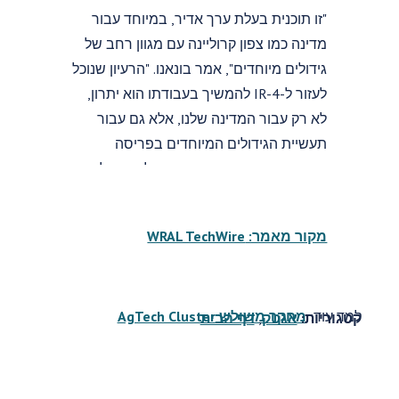
"זו תוכנית בעלת ערך אדיר, במיוחד עבור
מדינה כמו צפון קרוליינה עם מגוון רחב של
גידולים מיוחדים", אמר בונאנו. "הרעיון שנוכל
לעזור ל-IR-4 להמשיך בעבודתו הוא יתרון,
לא רק עבור המדינה שלנו, אלא גם עבור
תעשיית הגידולים המיוחדים בפריסה
ארצית. המטרה מספר אחת שלנו היא לוודא
שהתוכנית הזו תישאר חזקה במשך שנים
רבות".
מקור מאמר: WRAL TechWire
למד עוד:
מחקר משולש AgTech Cluster
קטגוריות:
אגטק
,
דף הבית