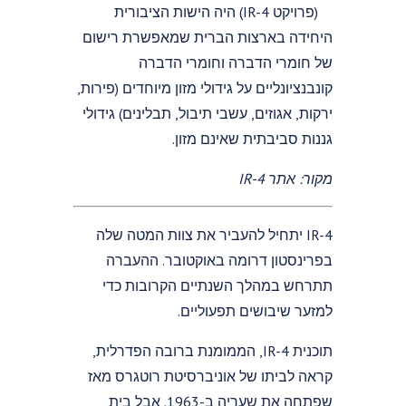
(פרויקט IR-4) היה הישות הציבורית
היחידה בארצות הברית שמאפשרת רישום
של חומרי הדברה וחומרי הדברה
קונבנציונליים על גידולי מזון מיוחדים (פירות,
ירקות, אגוזים, עשבי תיבול, תבלינים) גידולי
גננות סביבתית שאינם מזון.
מקור: אתר IR-4
IR-4 יתחיל להעביר את צוות המטה שלה
בפרינסטון דרומה באוקטובר. ההעברה
תתרחש במהלך השנתיים הקרובות כדי
למזער שיבושים תפעוליים.
תוכנית IR-4, הממומנת ברובה הפדרלית,
קראה לביתו של אוניברסיטת רוטגרס מאז
שפתחה את שעריה ב-1963. אבל בית