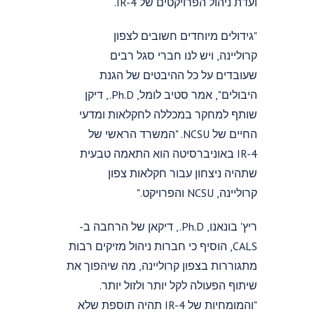
ועדת ניהול הפרויקטים של IR-4.
"גידולים מיוחדים חשובים לצפון
קרוליינה, ויש לנו חברי סגל רבים
שעובדים על כל ההיבטים של הגנת
היבולים", אמר סטיב לומל, Ph.D., דיקן
שותף למחקר במכללה לחקלאות ומדעי
החיים של NCSU. "המשרד הראשי של
IR-4 באוניברסיטה הוא התאמה טבעית
שתהיה ניצחון עבור חקלאות צפון
קרוליינה, NCSU והפרויקט."
ריץ' בונאנו, Ph.D., דיקאן של הרחבה ב-
CALS, הוסיף כי חברות ניהול מזיקים רבות
מתגוררות בצפון קרוליינה, מה שיהפוך את
שיתוף הפעולה לקל יותר ולזול יותר.
"והמומחיות של IR-4 תהיה תוספת שלא