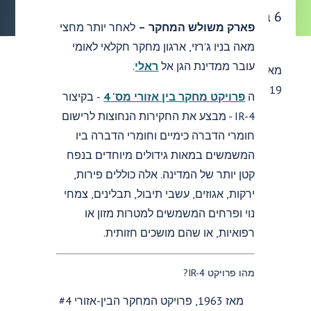
תאריך פרסום:
6 באוגוסט 2019
פארק משולש המחקר –
לאחר יותר מחצי
מאה בניו ג'רזי, ארגון מחקר חקלאי לאומי
עובר ממדינת הגן אל
ראלי
.
מאת Bryant Haskins, NCBiotech Writer - 6 באוגוסט
2019.
ה
פרויקט מחקר בין אזורי מס' 4
- בקיצור
IR-4 - מבצע את החקירות הנחוצות לרישום
חומרי הדברה כימיים וחומרי הדברה ביו
המשמשים במאות גידולים מיוחדים בנפח
קטן יותר של המדינה. אלה כוללים פירות,
ירקות, אגוזים, עשבי תיבול, תבלינים, צמחי
נוי ופרחים המשמשים למטרות מזון או
רפואיות, או שהם מושכים חזותית.
מהו פרויקט IR-4?
מאז 1963, פרויקט המחקר הבין-אזורי #4