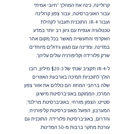
קרוליינה, כינה את המהלך "חיובי אמיתי
עבור האוניברסיטה, עבור צפון קרולינה
ועבור IR-4. התוכנית תעבור לקהילת
טכנולוגיה אגפית עם גיוון רב יותר במדע
האקדמי והתעשייה מאשר בכל מקום אחר
במדינה, ומדינה עם מגוון גידולים מיוחדים
שרק פלורידה וקליפורניה עולים עליהן".
ל-IR-4 תקציב שנתי של כ-$20 מיליון, רובו
הולך לתוכניות תמיכה בארבעת האזורים
שלה ברחבי המחוז. הם כוללים את אזור צפון
המרכז, הממוקם באוניברסיטת מישיגן
סטייט; הצפון מזרחי, באוניברסיטת מרילנד;
המערבון, הפועל מאוניברסיטת קליפורניה;
והדרום, באוניברסיטת פלורידה. התוכנית גם
עורכת מחקר ברבות מ-50 המדינות.