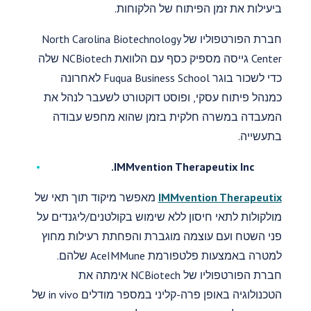
ביעילות את זמן הפיתוח של הלקוחות.
חברת הפורטפוליו של North Carolina Biotechnology
Center גייסה מספיק כסף עם הלוואת NCBiotech שלה
כדי לשכור בוגר Fuqua Business School לאחרונה
כמנהל פיתוח עסקי, ופוסט דוקטורט לשעבר לנהל את
המעבדה במשרה חלקית בזמן שהוא מחפש עבודה
בתעשייה.
IMMvention Therapeutix Inc.
IMMvention Therapeutix
מאפשר מיקוד תוך תאי של
מולקולות לתאי חיסון ללא שימוש בקולטנים/ליגנדים על
פני השטח ועם עוצמה מוגברת והפחתת רעילות מחוץ
למטרה באמצעות פלטפורמת AceIMMune שלהם.
חברת הפורטפוליו של NCBiotech אימתה את
הטכנולוגיה באופן פרה-קליני במספר מודלים in vivo של