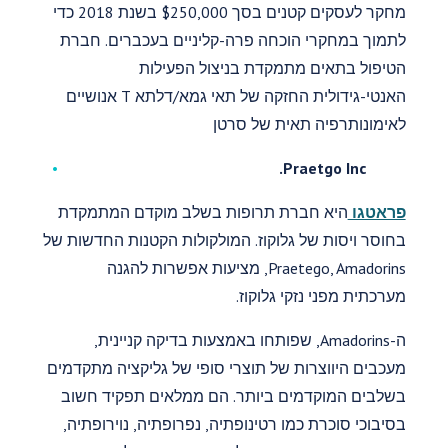
מחקר לעסקים קטנים בסך $250,000 בשנת 2018 כדי
לתמוך במחקרי הוכחה פרה-קליניים בעכברים. חברת
הטיפול בתאים מתמקדת בניצול הפעילות
האנטי-גידולית החזקה של תאי גמא/דלתא T אנושיים
לאימונותרפיה תאית של סרטן
Praetgo Inc.
פראטגו
היא חברת תרופות בשלב מוקדם המתמקדת
בחוסר ויסות של גלוקוז. המולקולות הקטנות החדשות של
Praetego, Amadorins, מציעות אפשרות להגנה
מערכתית מפני נזקי גלוקוז.
ה-Amadorins, שפותחו באמצעות בדיקה קניינית,
מעכבים היווצרות של תוצרי סופי של גליקציה מתקדמים
בשלבים המוקדמים ביותר. הם ממלאים תפקיד חשוב
בסיבוכי סוכרת כמו רטינופתיה, נפרופתיה, נוירופתיה,