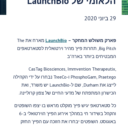
הלאומי של LaunchBio
תאריך פרסום:
29 ביוני 2020
פארק משולש המחקר –
LaunchBio
מארח את The
Big Pitch, תחרות פיץ' מהיר וירטואלית לסטארטאפים
המבטיחים ביותר בארה"ב
CasTag Biosciences, Immvention Therapeutix,
PhosphoGam, Praetego ו-TreeCo נבחרו על ידי הקהילה
לייצג את Durham, שם ל-LaunchBio יש משרד, ואת
הכישרון המתפתח של מדעי החיים של צפון קרוליינה.
כל סטארטאפ יגיש פיץ' מוקלט מראש בו יצפו השופטים
והקהל בשידור חי במהלך אירוע הפיץ' הוירטואלי ב-6
באוגוסט. השופטים יבחרו את הזוכה עם הפיץ' החזק