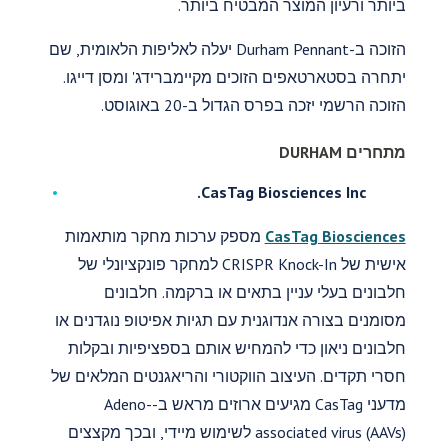
ביותר ורעיון המוצר המבטיח ביותר.
הזוכה ב-Durham Pennant יעלה לאליפות הלאומית, שם
יתחרה בסטארטאפים הזוכים מקיימברידג' ומסן דייגו.
הזוכה הרשמי יזכה בפרס הגדול ב-20 באוגוסט.
מתחרים DURHAM
CasTag Biosciences Inc.
CasTag Biosciences
מספק ערכות מחקר מותאמות
אישית של CRISPR Knock-In למחקר פונקציונלי של
חלבונים בעלי עניין בתאים או ברקמה. חלבונים
מסומנים בצורה אנדוגנית עם תגיות אפיטופ נוגדנים או
חלבונים ניאון כדי להמחיש אותם בספציפיות ובקלות
חסרי תקדים. העיצוב הווקטורי והריאגנטים המלאים של
מדעני CasTag מגיעים ארוזים מראש ב-Adeno-
associated virus (AAVs) לשימוש מיידי, ובכך מקצצים