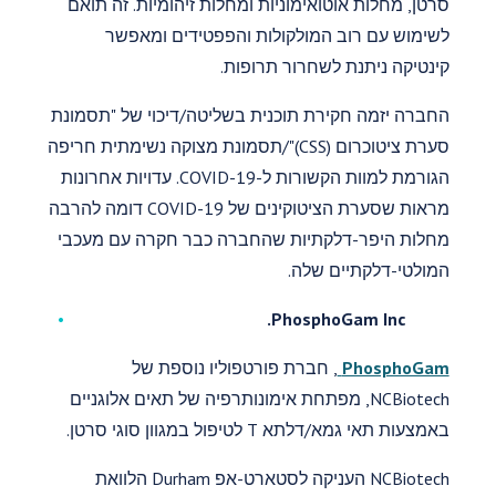
סרטן, מחלות אוטואימוניות ומחלות זיהומיות. זה תואם
לשימוש עם רוב המולקולות והפפטידים ומאפשר
קינטיקה ניתנת לשחרור תרופות.
החברה יזמה חקירת תוכנית בשליטה/דיכוי של "תסמונת
סערת ציטוכרום (CSS)"/תסמונת מצוקה נשימתית חריפה
הגורמת למוות הקשורות ל-COVID-19. עדויות אחרונות
מראות שסערת הציטוקינים של COVID-19 דומה להרבה
מחלות היפר-דלקתיות שהחברה כבר חקרה עם מעכבי
המולטי-דלקתיים שלה.
PhosphoGam Inc.
PhosphoGam
, חברת פורטפוליו נוספת של
NCBiotech, מפתחת אימונותרפיה של תאים אלוגניים
באמצעות תאי גמא/דלתא T לטיפול במגוון סוגי סרטן.
NCBiotech העניקה לסטארט-אפ Durham הלוואת