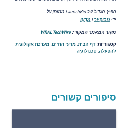
הפיץ' הגדול של LaunchBio ממומן על
ידי
נובוקיור
ו
מַדְעָן
מקור המאמר המקורי:
WRAL TechWire
קטגוריות:
דף הבית
,
מדעי החיים
,
מערכת אקולוגית
להפעלה
,
טֶכנוֹלוֹגִיָה
סיפורים קשורים