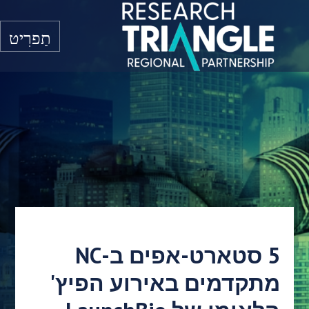
דלג לתוכן
תַפרִיט
5 סטארט-אפים ב-NC
מתקדמים באירוע הפיץ'