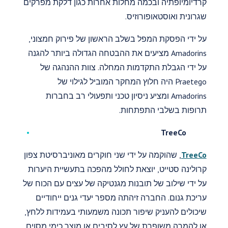
קרדיומיופתיה ובכמה מחלות אחרות כגון דלקת מפרקים
שגרונית ואוסטאופורוזיס.
על ידי הפסקת המפל בשלב הראשון של פירוק חמצוני,
Amadorins מציעים את ההבטחה הגדולה ביותר להגנה
על ידי הגבלת התקדמות המחלה. צוות ההנהגה של
Praetego היה חלוץ המחקר המוביל לגילוי של
Amadorins ומציע ניסיון טכני ותפעולי רב בחברות
תרופות בשלבי התפתחות.
TreeCo
TreeCo
, שהוקמה על ידי שני חוקרים מאוניברסיטת צפון
קרולינה סטייט, יוצאת לחולל מהפכה בתעשיית היערות
על ידי שילוב של תובנות מגנטיקה של עצים עם הכוח של
עריכת גנום. החברה זיהתה מספר יעדי גנים ייחודיים
שיכולים להעניק שיפור תכונה משמעותי בעמידות ללחץ,
או להמרה משופרת של עץ לסיבים או מוצר כימי מסוים.