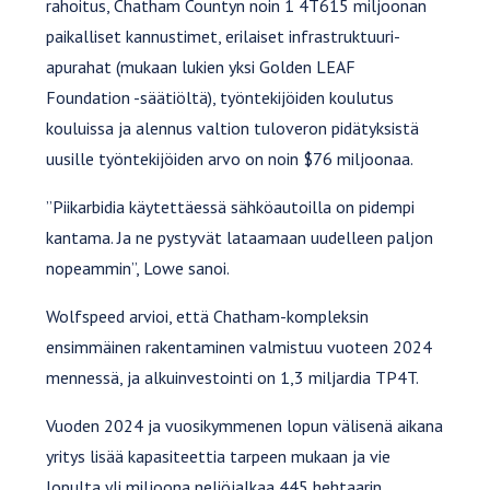
rahoitus, Chatham Countyn noin 1 4T615 miljoonan
paikalliset kannustimet, erilaiset infrastruktuuri-
apurahat (mukaan lukien yksi Golden LEAF
Foundation -säätiöltä), työntekijöiden koulutus
kouluissa ja alennus valtion tuloveron pidätyksistä
uusille työntekijöiden arvo on noin $76 miljoonaa.
”Piikarbidia käytettäessä sähköautoilla on pidempi
kantama. Ja ne pystyvät lataamaan uudelleen paljon
nopeammin”, Lowe sanoi.
Wolfspeed arvioi, että Chatham-kompleksin
ensimmäinen rakentaminen valmistuu vuoteen 2024
mennessä, ja alkuinvestointi on 1,3 miljardia TP4T.
Vuoden 2024 ja vuosikymmenen lopun välisenä aikana
yritys lisää kapasiteettia tarpeen mukaan ja vie
lopulta yli miljoona neliöjalkaa 445 hehtaarin