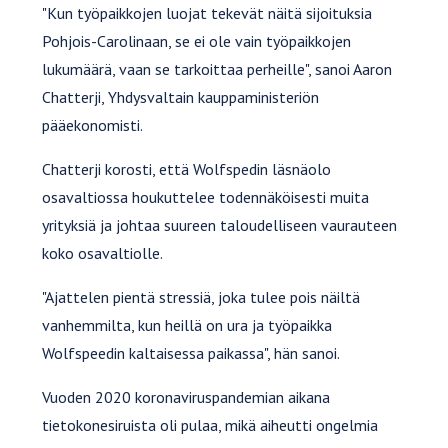
"Kun työpaikkojen luojat tekevät näitä sijoituksia
Pohjois-Carolinaan, se ei ole vain työpaikkojen
lukumäärä, vaan se tarkoittaa perheille", sanoi Aaron
Chatterji, Yhdysvaltain kauppaministeriön
pääekonomisti.
Chatterji korosti, että Wolfspedin läsnäolo
osavaltiossa houkuttelee todennäköisesti muita
yrityksiä ja johtaa suureen taloudelliseen vaurauteen
koko osavaltiolle.
"Ajattelen pientä stressiä, joka tulee pois näiltä
vanhemmilta, kun heillä on ura ja työpaikka
Wolfspeedin kaltaisessa paikassa", hän sanoi.
Vuoden 2020 koronaviruspandemian aikana
tietokonesiruista oli pulaa, mikä aiheutti ongelmia