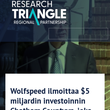
Siirry sisältöön
valikosta
Wolfspeed ilmoittaa $5
miljardin investoinnin