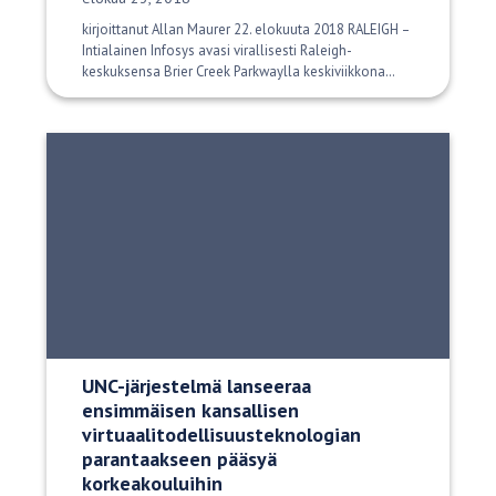
kirjoittanut Allan Maurer 22. elokuuta 2018 RALEIGH –
Intialainen Infosys avasi virallisesti Raleigh-
keskuksensa Brier Creek Parkwaylla keskiviikkona…
UNC-järjestelmä lanseeraa
ensimmäisen kansallisen
virtuaalitodellisuusteknologian
parantaakseen pääsyä
korkeakouluihin