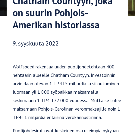
Chatham Countyyn, joka
on suurin Pohjois-
Amerikan historiassa
Julkaisupäivä:
9. syyskuuta 2022
Wolfspeed rakentaa uuden puolijohdetehtaan 400
hehtaarin alueelle Chatham Countyyn. Investoinnin
arvioidaan olevan 1 TP4T5 miljardia ja sitoutuminen
luomaan yli 1 800 työpaikkaa maksamalla
keskimäärin 1 TP4 T77 000 vuodessa. Mutta se tulee
maksamaan Pohjois-Carolinan veronmaksajille noin 1
TP4T1 miljardia erilaisina verokannustimina.
Puolijohdesirut ovat keskeinen osa useimpia nykyään