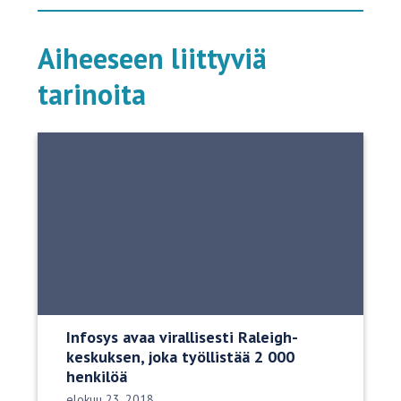
Aiheeseen liittyviä
tarinoita
Infosys avaa virallisesti Raleigh-
keskuksen, joka työllistää 2 000
henkilöä
Julkaisupäivä:
elokuu 23, 2018