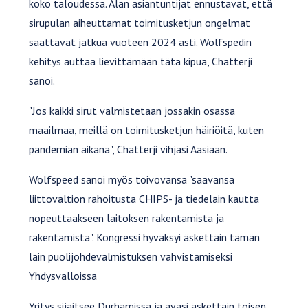
koko taloudessa. Alan asiantuntijat ennustavat, että
sirupulan aiheuttamat toimitusketjun ongelmat
saattavat jatkua vuoteen 2024 asti. Wolfspedin
kehitys auttaa lievittämään tätä kipua, Chatterji
sanoi.
"Jos kaikki sirut valmistetaan jossakin osassa
maailmaa, meillä on toimitusketjun häiriöitä, kuten
pandemian aikana", Chatterji vihjasi Aasiaan.
Wolfspeed sanoi myös toivovansa "saavansa
liittovaltion rahoitusta CHIPS- ja tiedelain kautta
nopeuttaakseen laitoksen rakentamista ja
rakentamista". Kongressi hyväksyi äskettäin tämän
lain puolijohdevalmistuksen vahvistamiseksi
Yhdysvalloissa
Yritys sijaitsee Durhamissa ja avasi äskettäin toisen