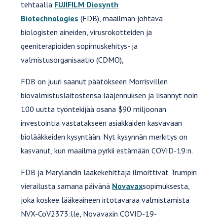
tehtaalla
FUJIFILM Diosynth
Biotechnologies
(FDB), maailman johtava
biologisten aineiden, virusrokotteiden ja
geeniterapioiden sopimuskehitys- ja
valmistusorganisaatio (CDMO),
FDB on juuri saanut päätökseen Morrisvillen
biovalmistuslaitostensa laajennuksen ja lisännyt noin
100 uutta työntekijää osana $90 miljoonan
investointia vastatakseen asiakkaiden kasvavaan
biolääkkeiden kysyntään. Nyt kysynnän merkitys on
kasvanut, kun maailma pyrkii estämään COVID-19:n.
FDB ja Marylandin lääkekehittäjä ilmoittivat Trumpin
vierailusta samana päivänä
Novavax
sopimuksesta,
joka koskee lääkeaineen irtotavaraa valmistamista
NVX-CoV2373:lle, Novavaxin COVID-19-