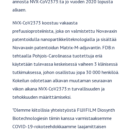
annosta NVX-CoV2373:ta jo vuoden 2020 lopusta
alkaen.
NVX-CoV2373 koostuu vakaasta
prefuusioproteiinista, joka on valmistettu Novavaxin
patentoidulla nanopartikkeliteknologialla ja sisältää
Novavaxin patentoidun Matrix-M-adjuvantin. FDB:n
tehtaalla Pohjois-Carolinassa tuotettuja eriä
käytetään tulevassa keskeisessä vaiheen 3 kliinisessä
tutkimuksessa, johon osallistuu jopa 30 000 henkilöä.
Kokeilun odotetaan alkavan muutaman seuraavan
viikon aikana NVX-CoV2373:n turvallisuuden ja
tehokkuuden määrittämiseksi.
"Olemme kiitollisia yhteistyöstä FUJIFILM Diosynth
Biotechnologiesin tiimin kanssa varmistaaksemme
COVID-19-rokoteehdokkaamme laajamittaisen