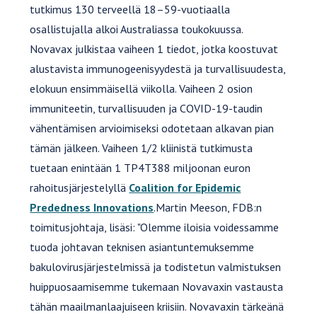
tutkimus 130 terveellä 18–59-vuotiaalla
osallistujalla alkoi Australiassa toukokuussa.
Novavax julkistaa vaiheen 1 tiedot, jotka koostuvat
alustavista immunogeenisyydestä ja turvallisuudesta,
elokuun ensimmäisellä viikolla. Vaiheen 2 osion
immuniteetin, turvallisuuden ja COVID-19-taudin
vähentämisen arvioimiseksi odotetaan alkavan pian
tämän jälkeen. Vaiheen 1/2 kliinistä tutkimusta
tuetaan enintään 1 TP4T388 miljoonan euron
rahoitusjärjestelyllä
Coalition for Epidemic
Prededness Innovations
.Martin Meeson, FDB:n
toimitusjohtaja, lisäsi: "Olemme iloisia voidessamme
tuoda johtavan teknisen asiantuntemuksemme
bakulovirusjärjestelmissä ja todistetun valmistuksen
huippuosaamisemme tukemaan Novavaxin vastausta
tähän maailmanlaajuiseen kriisiin. Novavaxin tärkeänä