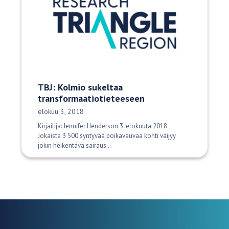
TBJ: Kolmio sukeltaa
transformaatiotieteeseen
Julkaisupäivä:
elokuu 3, 2018
Kirjailija: Jennifer Henderson 3. elokuuta 2018
Jokaista 3 500 syntyvää poikavauvaa kohti väijyy
jokin heikentävä sairaus…