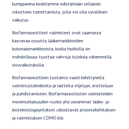
kumppanina keskitymme edistämään sellaisen
rokotteen toimittamista, jolla voi olla syvällinen
vaikutus.
Biofarmaseuttiset valmisteet ovat saamassa
kasvavaa osuutta lääkemarkkinoiden
kokonaismarkkinoista, koska hoidoilla on
mahdollisuus tuottaa vahvoja tuloksia vähemmillä
sivuvaikutuksilla.
Biofarmaseuttinen tuotanto vaatii kehittyneitä
valmistustekniikoita ja laitteita viljelyyn, erotteluun
ja puhdistamiseen. Biofarmaseuttisten valmisteiden
monimutkaisuuden vuoksi yhä useammat lääke- ja
bioteknologiayritykset ulkoistavat prosessikehityksen
ja valmistuksen CDMO:ille.