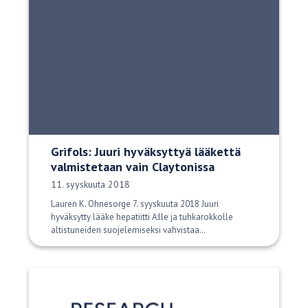
Grifols: Juuri hyväksyttyä lääkettä
valmistetaan vain Claytonissa
Julkaisupäivä:
11. syyskuuta 2018
Lauren K. Ohnesorge 7. syyskuuta 2018 Juuri
hyväksytty lääke hepatiitti A:lle ja tuhkarokkolle
altistuneiden suojelemiseksi vahvistaa…