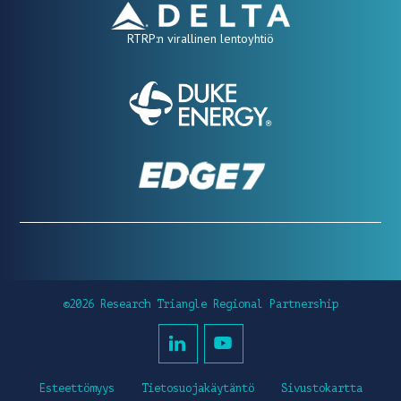
RTRP:n virallinen lentoyhtiö
©2026 Research Triangle Regional Partnership
Esteettömyys
Tietosuojakäytäntö
Sivustokartta