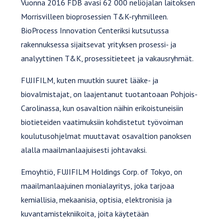
Vuonna 2016 FDB avasi 62 000 neliöjalan laitoksen
Morrisvilleen bioprosessien T&K-ryhmilleen.
BioProcess Innovation Centeriksi kutsutussa
rakennuksessa sijaitsevat yrityksen prosessi- ja
analyyttinen T&K, prosessitieteet ja vakausryhmät.
FUJIFILM, kuten muutkin suuret lääke- ja
biovalmistajat, on laajentanut tuotantoaan Pohjois-
Carolinassa, kun osavaltion näihin erikoistuneisiin
biotieteiden vaatimuksiin kohdistetut työvoiman
koulutusohjelmat muuttavat osavaltion panoksen
alalla maailmanlaajuisesti johtavaksi.
Emoyhtiö, FUJIFILM Holdings Corp. of Tokyo, on
maailmanlaajuinen monialayritys, joka tarjoaa
kemiallisia, mekaanisia, optisia, elektronisia ja
kuvantamistekniikoita, joita käytetään