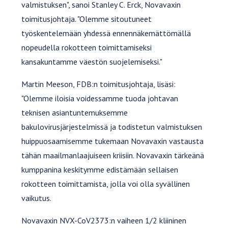
valmistuksen", sanoi Stanley C. Erck, Novavaxin
toimitusjohtaja. "Olemme sitoutuneet
työskentelemään yhdessä ennennäkemättömällä
nopeudella rokotteen toimittamiseksi
kansakuntamme väestön suojelemiseksi."
Martin Meeson, FDB:n toimitusjohtaja, lisäsi:
"Olemme iloisia voidessamme tuoda johtavan
teknisen asiantuntemuksemme
bakulovirusjärjestelmissä ja todistetun valmistuksen
huippuosaamisemme tukemaan Novavaxin vastausta
tähän maailmanlaajuiseen kriisiin. Novavaxin tärkeänä
kumppanina keskitymme edistämään sellaisen
rokotteen toimittamista, jolla voi olla syvällinen
vaikutus.
Novavaxin NVX-CoV2373:n vaiheen 1/2 kliininen