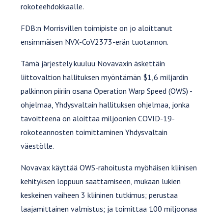
rokoteehdokkaalle.
FDB:n Morrisvillen toimipiste on jo aloittanut
ensimmäisen NVX-CoV2373-erän tuotannon.
Tämä järjestely kuuluu Novavaxin äskettäin
liittovaltion hallituksen myöntämän $1,6 miljardin
palkinnon piiriin osana Operation Warp Speed (OWS) -
ohjelmaa, Yhdysvaltain hallituksen ohjelmaa, jonka
tavoitteena on aloittaa miljoonien COVID-19-
rokoteannosten toimittaminen Yhdysvaltain
väestölle.
Novavax käyttää OWS-rahoitusta myöhäisen kliinisen
kehityksen loppuun saattamiseen, mukaan lukien
keskeinen vaiheen 3 kliininen tutkimus; perustaa
laajamittainen valmistus; ja toimittaa 100 miljoonaa