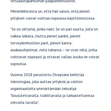
virtuaalitapahtuman pääpuheenvuoron.
Mielenkiintoista on, että hän sanoo, että pienet
yritykset voivat voittaa nopeassa käyttöönotossa.
"Se on siirtymä, jonka näet. Se on pari suurta, joita on
vaikea leikata; mutta pienet pankit, pienet
terveydenhuollon parit, pienet kanta-
asiakasohjelmat, mitä tahansa – ne ovat niitä, jotka
voittavat nopeasti ja ottavat vallan, koska ne voivat
sopeutua.
Vuonna 2018 perustettu Diveplane kehittää
teknologiaa, joka auttaa yrityksiä ja valtion
organisaatioita ymmärtämään tekoälyä
"koulutettavalla, tulkittavalla ja tarkastettavissa
olevalla tavalla".