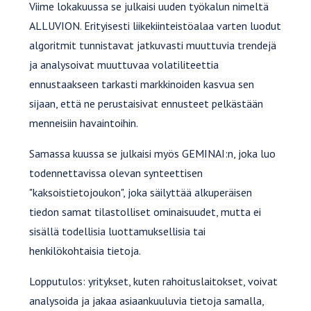
Viime lokakuussa se julkaisi uuden työkalun nimeltä
ALLUVION. Erityisesti liikekiinteistöalaa varten luodut
algoritmit tunnistavat jatkuvasti muuttuvia trendejä
ja analysoivat muuttuvaa volatiliteettia
ennustaakseen tarkasti markkinoiden kasvua sen
sijaan, että ne perustaisivat ennusteet pelkästään
menneisiin havaintoihin.
Samassa kuussa se julkaisi myös GEMINAI:n, joka luo
todennettavissa olevan synteettisen
"kaksoistietojoukon", joka säilyttää alkuperäisen
tiedon samat tilastolliset ominaisuudet, mutta ei
sisällä todellisia luottamuksellisia tai
henkilökohtaisia tietoja.
Lopputulos: yritykset, kuten rahoituslaitokset, voivat
analysoida ja jakaa asiaankuuluvia tietoja samalla,