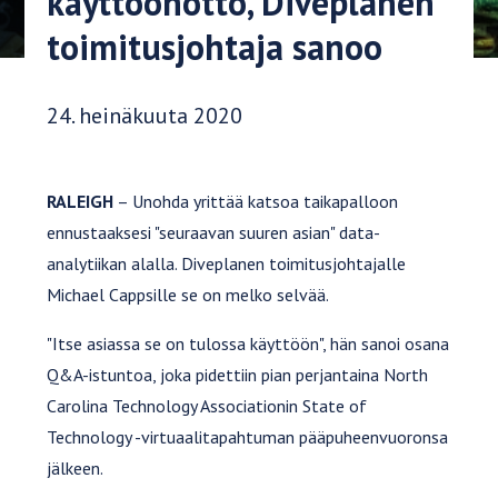
käyttöönotto, Diveplanen
toimitusjohtaja sanoo
Julkaisupäivä:
24. heinäkuuta 2020
RALEIGH
– Unohda yrittää katsoa taikapalloon
ennustaaksesi "seuraavan suuren asian" data-
analytiikan alalla. Diveplanen toimitusjohtajalle
Michael Cappsille se on melko selvää.
"Itse asiassa se on tulossa käyttöön", hän sanoi osana
Q&A-istuntoa, joka pidettiin pian perjantaina North
Carolina Technology Associationin State of
Technology -virtuaalitapahtuman pääpuheenvuoronsa
jälkeen.