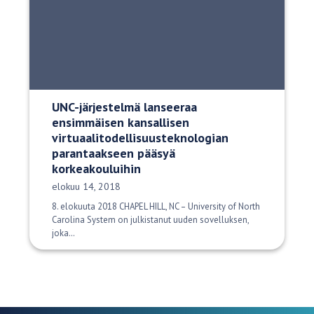
UNC-järjestelmä lanseeraa
ensimmäisen kansallisen
virtuaalitodellisuusteknologian
parantaakseen pääsyä
korkeakouluihin
Julkaisupäivä:
elokuu 14, 2018
8. elokuuta 2018 CHAPEL HILL, NC – University of North
Carolina System on julkistanut uuden sovelluksen,
joka…