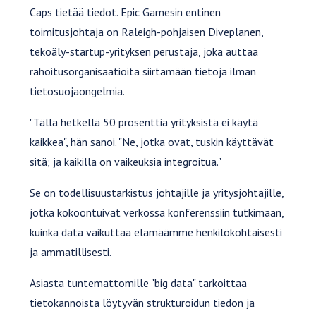
Caps tietää tiedot. Epic Gamesin entinen
toimitusjohtaja on Raleigh-pohjaisen Diveplanen,
tekoäly-startup-yrityksen perustaja, joka auttaa
rahoitusorganisaatioita siirtämään tietoja ilman
tietosuojaongelmia.
"Tällä hetkellä 50 prosenttia yrityksistä ei käytä
kaikkea", hän sanoi. "Ne, jotka ovat, tuskin käyttävät
sitä; ja kaikilla on vaikeuksia integroitua."
Se on todellisuustarkistus johtajille ja yritysjohtajille,
jotka kokoontuivat verkossa konferenssiin tutkimaan,
kuinka data vaikuttaa elämäämme henkilökohtaisesti
ja ammatillisesti.
Asiasta tuntemattomille "big data" tarkoittaa
tietokannoista löytyvän strukturoidun tiedon ja