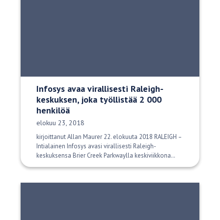
Infosys avaa virallisesti Raleigh-
keskuksen, joka työllistää 2 000
henkilöä
Julkaisupäivä:
elokuu 23, 2018
kirjoittanut Allan Maurer 22. elokuuta 2018 RALEIGH –
Intialainen Infosys avasi virallisesti Raleigh-
keskuksensa Brier Creek Parkwaylla keskiviikkona…