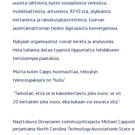
uusista lähteistä, kuten sosiaalisista verkoista,
mobiililaitteista, antureista, RFID:stä, älykkäistä
mittareista ja rahoitusjärjestelmistä, tulevan
jäsentämättömän tiedon digitaalista konvergenssia.
Nykyään organisaatiot voivat kerätä ja analysoida
mitä tahansa dataa tyypistä riippumatta tehdäkseen
tietoisempia päätöksiä.
Mutta kuten Capps huomauttaa, tekoälyn
teknologiakäyrä on "hullu".
”Tarkoitan, että se ei kaksinkertaistu joka vuosi; se on
20-kertainen joka vuosi, eikä kukaan voi seurata sitä."
Näyttökuva Diveplanen toimitusjohtajasta Michael Cappsista
perjantaina North Carolina Technology Associationin State o