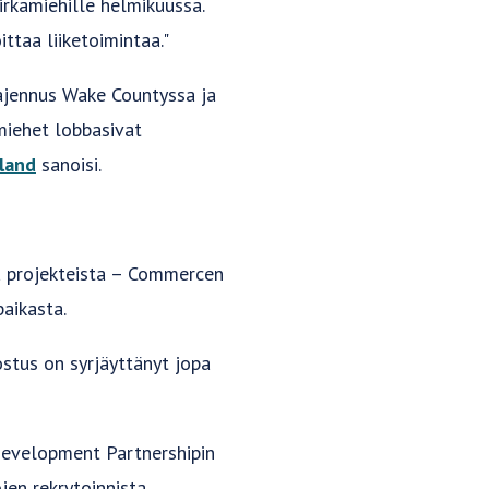
virkamiehille helmikuussa.
ttaa liiketoimintaa."
aajennus Wake Countyssa ja
miehet lobbasivat
land
sanoisi.
sta projekteista – Commercen
paikasta.
ostus on syrjäyttänyt jopa
Development Partnershipin
jen rekrytoinnista