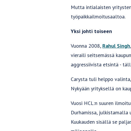
Mutta intialaisten yrityste
työpaikkailmoitusaaltoa.
Yksi johti toiseen
Vuonna 2008,
Rahul Singh
vieraili seitsemässä kaupu
aggressiivista etsintä - tä
Carysta tuli helppo valinta
Nykyään yrityksellä on kau
Vuosi HCL:n suuren ilmoitu
Durhamissa, julkistamalla 
Kuukauden sisällä se palja