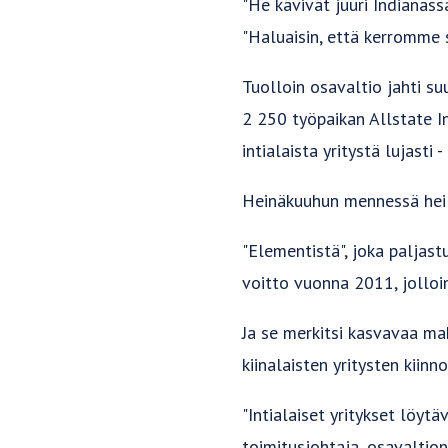
"He kävivät juuri Indianass
"Haluaisin, että kerromme s
Tuolloin osavaltio jahti s
2 250 työpaikan Allstate I
intialaista yritystä lujasti
Heinäkuuhun mennessä heil
"Elementistä", joka paljast
voitto vuonna 2011, jolloin
Ja se merkitsi kasvavaa mah
kiinalaisten yritysten kiin
"Intialaiset yritykset löyt
toimitusjohtaja, osavaltion