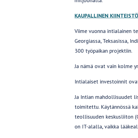
miljoonalla.
KAUPALLINEN KIINTEIST
Viime vuonna intialainen te
Georgiassa, Teksasissa, In
300 työpaikan projektiin.
Ja nämä ovat vain kolme yri
Intialaiset investoinnit o
Ja Intian mahdollisuudet lis
toimitettu. Käytännössä ka
teollisuuden keskusliiton (
on IT-alalla, vaikka lääkea