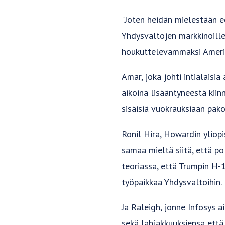
"Joten heidän mielestään ed
Yhdysvaltojen markkinoille
houkuttelevammaksi Amerik
Amar, joka johti intialaisi
aikoina lisääntyneestä kiin
sisäisiä vuokrauksiaan pako
Ronil Hira, Howardin yliopis
samaa mieltä siitä, että po
teoriassa, että Trumpin H-
työpaikkaa Yhdysvaltoihin.
Ja Raleigh, jonne Infosys a
sekä lahjakkuuksiensa että