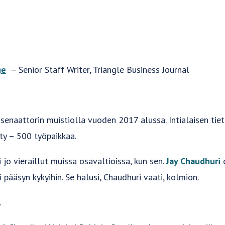
ge
– Senior Staff Writer, Triangle Business Journal
senaattorin muistiolla vuoden 2017 alussa. Intialaisen tie
ty – 500 työpaikkaa.
i jo vieraillut muissa osavaltioissa, kun sen.
Jay Chaudhuri
o
i pääsyn kykyihin. Se halusi, Chaudhuri vaati, kolmion.
.