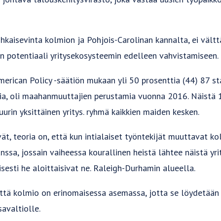
hkaisevinta kolmion ja Pohjois-Carolinan kannalta, ei vält
n potentiaali yritysekosysteemin edelleen vahvistamiseen.
erican Policy -säätiön mukaan yli 50 prosenttia (44) 87 sta
a, oli maahanmuuttajien perustamia vuonna 2016. Näistä 1
urin yksittäinen yritys. ryhmä kaikkien maiden kesken.
vät, teoria on, että kun intialaiset työntekijät muuttavat k
nssa, jossain vaiheessa kourallinen heistä lähtee näistä yr
sesti he aloittaisivat ne. Raleigh-Durhamin alueella.
 että kolmio on erinomaisessa asemassa, jotta se löydetään 
avaltiolle.