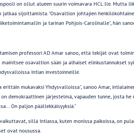
uspooli on ollut alueen suurin voimavara HCL:lle. Mutta li
 jatkaa sijoittamista. "Osavaltion johtajien henkilökohtain
iketoimintamallin ja tarinan Pohjois-Carolinalle", hän sano
htamisen professori AD Amar sanoo, että tekijät ovat toimi
n mainitsee osavaltion sään ja alhaiset elinkustannukset syi
hdysvalloissa Intian investoinneille.
a erittäin mukavaksi Yhdysvalloissa", sanoo Amar, intialaine
 se on demokraattinen järjestelmä, vapauden tunne, josta he n
ssa… On paljon päällekkäisyyksiä."
vaikuttavat, sillä Intiassa, kuten monissa paikoissa, on pula
et ovat nousussa.