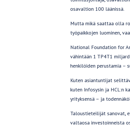
osavaltion 100 läänissä.
Mutta mikä saattaa olla ro
työpaikkojen luominen, vaa
National Foundation for Am
vähintään 1 TP4T1 miljardi
henkilöiden perustamia – su
Kuten asiantuntijat selittä
kuten Infosysin ja HCL:n ka
yrityksensä – ja todennäköi
Taloustieteilijät sanovat,
valtaosa investoinneista os