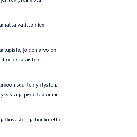
tämättä välittömien
rtupista, joiden arvo on
4 on intialaisten
olmioon suurten yritysten,
ityksistä ja perustaa oman
jatkuvasti – ja houkutella