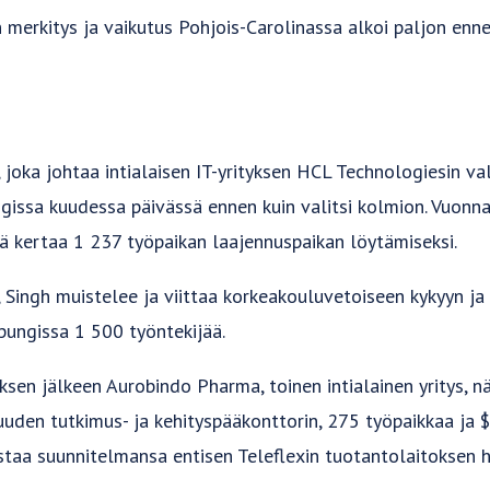
n merkitys ja vaikutus Pohjois-Carolinassa alkoi paljon enn
, joka johtaa intialaisen IT-yrityksen HCL Technologiesin v
ngissa kuudessa päivässä ennen kuin valitsi kolmion. Vuonn
llä kertaa 1 237 työpaikan laajennuspaikan löytämiseksi.
, Singh muistelee ja viittaa korkeakouluvetoiseen kykyyn ja
pungissa 1 500 työntekijää.
ksen jälkeen Aurobindo Pharma, toinen intialainen yritys,
uuden tutkimus- ja kehityspääkonttorin, 275 työpaikkaa ja $
staa suunnitelmansa entisen Teleflexin tuotantolaitoksen 