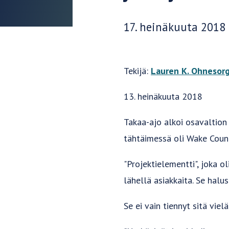
Julkaisupäivä:
17. heinäkuuta 2018
Tekijä:
Lauren K. Ohnesor
13. heinäkuuta 2018
Takaa-ajo alkoi osavaltion 
tähtäimessä oli Wake Coun
"Projektielementti", joka ol
lähellä asiakkaita. Se halus
Se ei vain tiennyt sitä vielä