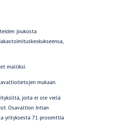
steiden joukosta
siakastoimituskeskukseensa,
et malliksi.
savaltiotietojen mukaan.
tyksiltä, joita ei ole vielä
ot. Osavaltion Intian
ta yrityksestä 71 prosenttia