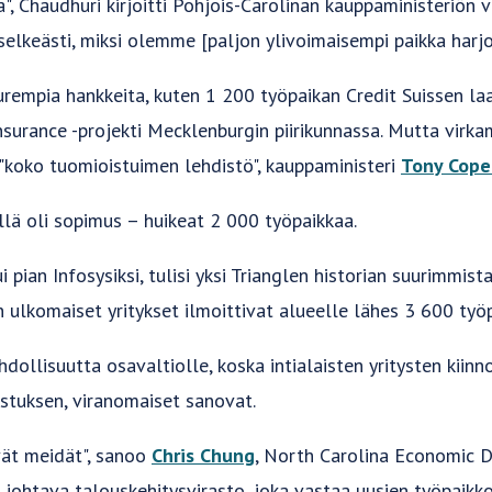
a", Chaudhuri kirjoitti Pohjois-Carolinan kauppaministeriön 
elkeästi, miksi olemme [paljon ylivoimaisempi paikka harjoi
uurempia hankkeita, kuten 1 200 työpaikan Credit Suissen l
nsurance -projekti Mecklenburgin piirikunnassa. Mutta virka
 - "koko tuomioistuimen lehdistö", kauppaministeri
Tony Cope
lä oli sopimus – huikeat 2 000 työpaikkaa.
ui pian Infosysiksi, tulisi yksi Trianglen historian suurimmi
 ulkomaiset yritykset ilmoittivat alueelle lähes 3 600 työ
dollisuutta osavaltiolle, koska intialaisten yritysten kiinn
nostuksen, viranomaiset sanovat.
ävät meidät", sanoo
Chris Chung
, North Carolina Economic 
 johtava talouskehitysvirasto, joka vastaa uusien työpaikko