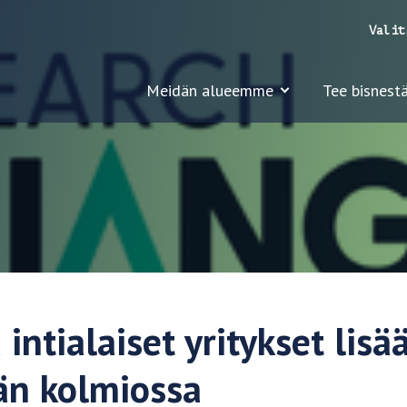
Valit
Meidän alueemme
Tee bisnestä
intialaiset yritykset lisä
än kolmiossa