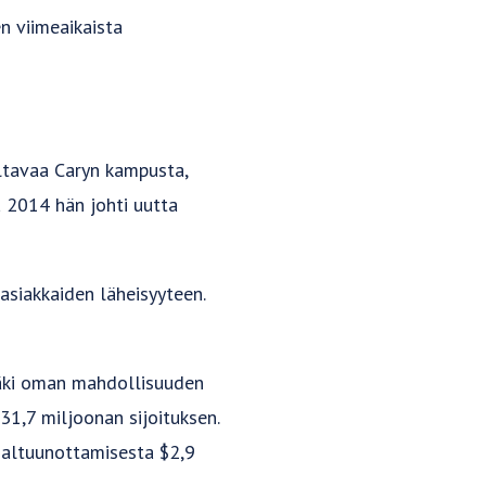
en viimeaikaista
altavaa Caryn kampusta,
a 2014 hän johti uutta
 asiakkaiden läheisyyteen.
 näki oman mahdollisuuden
31,7 miljoonan sijoituksen.
haltuunottamisesta $2,9