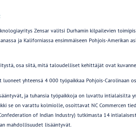
Ö
knologiayritys Zensar valitsi Durhamin kilpailevien toimipi
dianassa ja Kaliforniassa ensimmäiseen Pohjois-Amerikan a
tystä, osa siitä, mitä taloudelliset kehittäjät ovat kuvanne
vat luoneet yhteensä 4 000 työpaikkaa Pohjois-Carolinaan o
ääntyvät, ja tuhansia työpaikkoja on luvattu intialaisilta yri
ikki se on varattu kolmiolle, osoittavat NC Commercen tied
Confederation of Indian Industry) tutkimasta 14 intialaises
lan mahdollisuudet lisääntyvät.