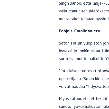
Singh sanoo, että lahjakku
vaikuttanut sen päätökseen
meitä rakentamaan hyvän li
Pohjois-Carolinan etu
Seton Hallin yliopiston jo
hyväksi jo jonkin aikaa. Hä
suotuisa muille paikoille Y
"Intialaiset tuntevat olons
opiskelijana. "Se on kieli,
voivat nauttia Yhdysvalloi
Myös taloudelliset tekijät 
sanoo. Työvoimakustannuks