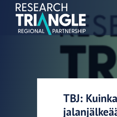
Siirry sisältöön
TBJ: Kuinka 
jalanjälkeä