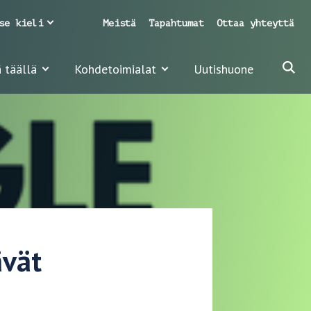
se kieli
Meistä
Tapahtumat
Ottaa yhteyttä
 täällä
Kohdetoimialat
Uutishuone
ävät