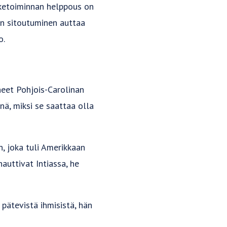
iketoiminnan helppous on
en sitoutuminen auttaa
o.
neet Pohjois-Carolinan
nä, miksi se saattaa olla
n, joka tuli Amerikkaan
auttivat Intiassa, he
 pätevistä ihmisistä, hän