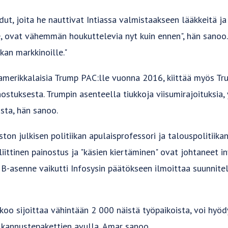
ut, joita he nauttivat Intiassa valmistaakseen lääkkeitä ja
, ovat vähemmän houkuttelevia nyt kuin ennen", hän sanoo.
an markkinoille."
a amerikkalaisia Trump PAC:lle vuonna 2016, kiittää myös Tr
nostuksesta. Trumpin asenteella tiukkoja viisumirajoituksia,
sta, hän sanoo.
ton julkisen politiikan apulaisprofessori ja talouspolitiikan 
liittinen painostus ja "käsien kiertäminen" ovat johtaneet i
1B-asenne vaikutti Infosysin päätökseen ilmoittaa suunnit
ikoo sijoittaa vähintään 2 000 näistä työpaikoista, voi hyö
 kannustepakettien avulla, Amar sanoo.