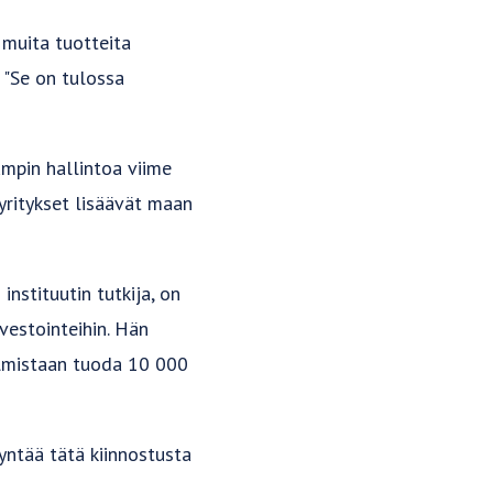
 muita tuotteita
 "Se on tulossa
umpin hallintoa viime
 yritykset lisäävät maan
instituutin tutkija, on
nvestointeihin. Hän
elmistaan tuoda 10 000
dyntää tätä kiinnostusta