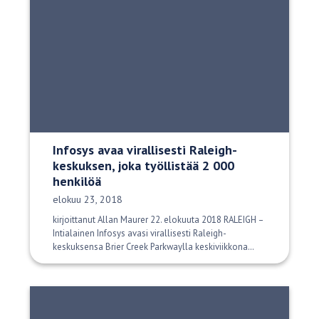
Infosys avaa virallisesti Raleigh-
keskuksen, joka työllistää 2 000
henkilöä
Julkaisupäivä:
elokuu 23, 2018
kirjoittanut Allan Maurer 22. elokuuta 2018 RALEIGH –
Intialainen Infosys avasi virallisesti Raleigh-
keskuksensa Brier Creek Parkwaylla keskiviikkona…