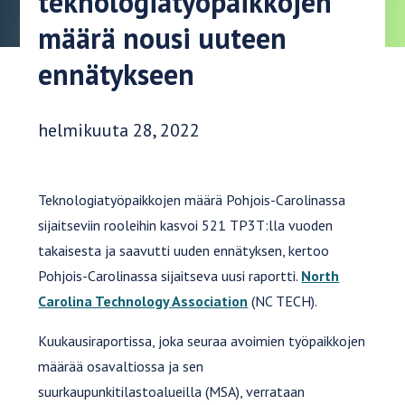
teknologiatyöpaikkojen
määrä nousi uuteen
ennätykseen
Julkaisupäivä:
helmikuuta 28, 2022
Teknologiatyöpaikkojen määrä Pohjois-Carolinassa
sijaitseviin rooleihin kasvoi 521 TP3T:lla vuoden
takaisesta ja saavutti uuden ennätyksen, kertoo
Pohjois-Carolinassa sijaitseva uusi raportti.
North
Carolina Technology Association
(NC TECH).
Kuukausiraportissa, joka seuraa avoimien työpaikkojen
määrää osavaltiossa ja sen
suurkaupunkitilastoalueilla (MSA), verrataan