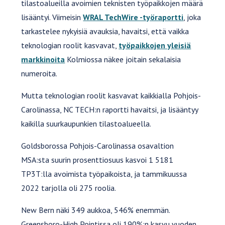
tilastoalueilla avoimien teknisten työpaikkojen määrä
lisääntyi. Viimeisin
WRAL TechWire -työraportti
, joka
tarkastelee nykyisiä avauksia, havaitsi, että vaikka
teknologian roolit kasvavat,
työpaikkojen yleisiä
markkinoita
Kolmiossa näkee joitain sekalaisia
numeroita.
Mutta teknologian roolit kasvavat kaikkialla Pohjois-
Carolinassa, NC TECH:n raportti havaitsi, ja lisääntyy
kaikilla suurkaupunkien tilastoalueella.
Goldsborossa Pohjois-Carolinassa osavaltion
MSA:sta suurin prosenttiosuus kasvoi 1 5181
TP3T:lla avoimista työpaikoista, ja tammikuussa
2022 tarjolla oli 275 roolia.
New Bern näki 349 aukkoa, 546% enemmän.
Greensboro-High Pointissa oli 190%:n kasvu vuoden