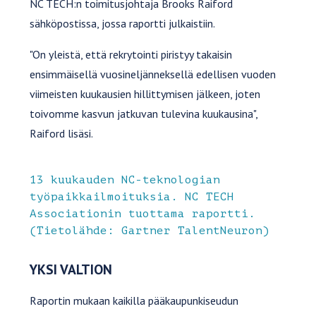
NC TECH:n toimitusjohtaja Brooks Raiford
sähköpostissa, jossa raportti julkaistiin.
"On yleistä, että rekrytointi piristyy takaisin
ensimmäisellä vuosineljänneksellä edellisen vuoden
viimeisten kuukausien hillittymisen jälkeen, joten
toivomme kasvun jatkuvan tulevina kuukausina",
Raiford lisäsi.
13 kuukauden NC-teknologian
työpaikkailmoituksia. NC TECH
Associationin tuottama raportti.
(Tietolähde: Gartner TalentNeuron)
YKSI VALTION
Raportin mukaan kaikilla pääkaupunkiseudun