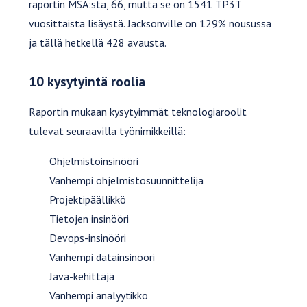
raportin MSA:sta, 66, mutta se on 1541 TP3T
vuosittaista lisäystä. Jacksonville on 129% nousussa
ja tällä hetkellä 428 avausta.
10 kysytyintä roolia
Raportin mukaan kysytyimmät teknologiaroolit
tulevat seuraavilla työnimikkeillä:
Ohjelmistoinsinööri
Vanhempi ohjelmistosuunnittelija
Projektipäällikkö
Tietojen insinööri
Devops-insinööri
Vanhempi datainsinööri
Java-kehittäjä
Vanhempi analyytikko