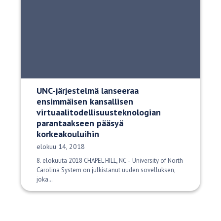
UNC-järjestelmä lanseeraa
ensimmäisen kansallisen
virtuaalitodellisuusteknologian
parantaakseen pääsyä
korkeakouluihin
Julkaisupäivä:
elokuu 14, 2018
8. elokuuta 2018 CHAPEL HILL, NC – University of North
Carolina System on julkistanut uuden sovelluksen,
joka…