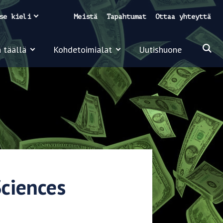
se kieli
Meistä
Tapahtumat
Ottaa yhteyttä
 täällä
Kohdetoimialat
Uutishuone
Sciences