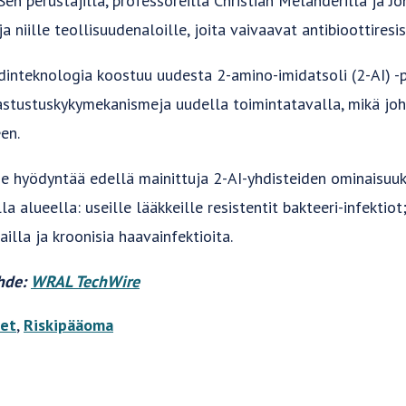
Sen perustajilla, professoreilla Christian Melanderilla ja Jo
ja niille teollisuudenaloille, joita vaivaavat antibioottiresis
dinteknologia koostuu uudesta 2-amino-imidatsoli (2-AI) -p
vastustuskykymekanismeja uudella toimintatavalla, mikä jo
en.
 se hyödyntää edellä mainittuja 2-AI-yhdisteiden ominaisuuk
a alueella: useille lääkkeille resistentit bakteeri-infektiot
lailla ja kroonisia haavainfektioita.
ähde:
WRAL TechWire
eet
,
Riskipääoma