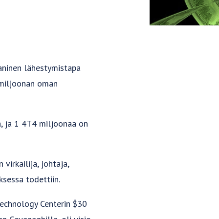
aninen lähestymistapa
1 miljoonan oman
a, ja 1 4T4 miljoonaa on
irkailija, johtaja,
sessa todettiin.
technology Centerin $30