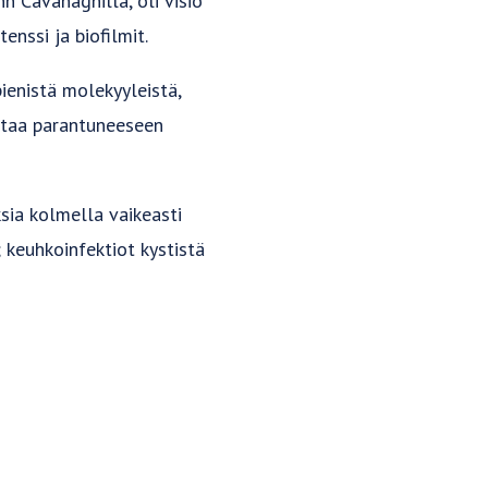
hn Cavanaghilla, oli visio
tenssi ja biofilmit.
ienistä molekyyleistä,
htaa parantuneeseen
sia kolmella vaikeasti
; keuhkoinfektiot kystistä