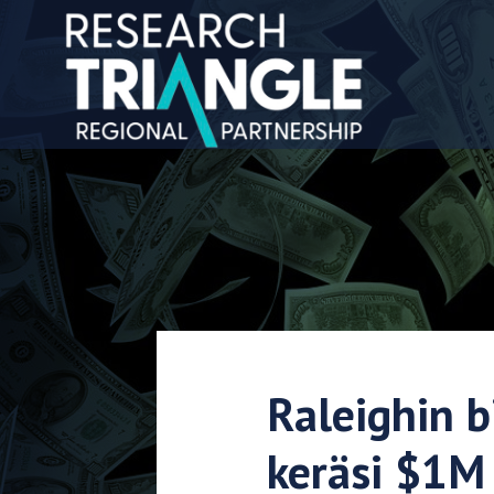
Siirry sisältöön
Raleighin b
keräsi $1