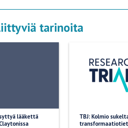
iittyviä tarinoita
ksyttyä lääkettä
TBJ: Kolmio sukelt
Claytonissa
transformaatiotie