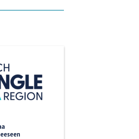
aa
teeseen