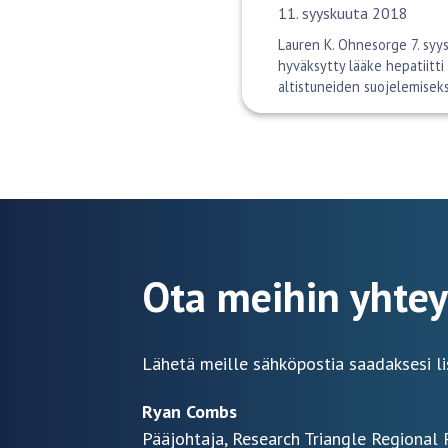
Julkaisupäivä:
11. syyskuuta 2018
Lauren K. Ohnesorge 7. syy
hyväksytty lääke hepatiitti 
altistuneiden suojelemisek
Ota meihin yhtey
Lähetä meille sähköpostia saadaksesi li
Ryan Combs
Pääjohtaja, Research Triangle Regional 