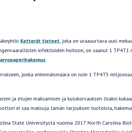
ääkeyhtiö
Ketterät tieteet
, joka on uraauurtava uusi meka
hengenvaarallisten infektioiden hoitoon, on saanut 1 TP4T
 arvopaperihakemus
.
 kierrokseen, jonka enimmäismäärä on noin 1 TP4T5 miljoona
ten ja etujen maksamisen ja kulukorvauksen lisäksi kukaan v
oottori ei saa maksuja tämän tarjouksen tuotoista, hakemuk
rolina State Universitystä vuonna 2017 North Carolina Bio