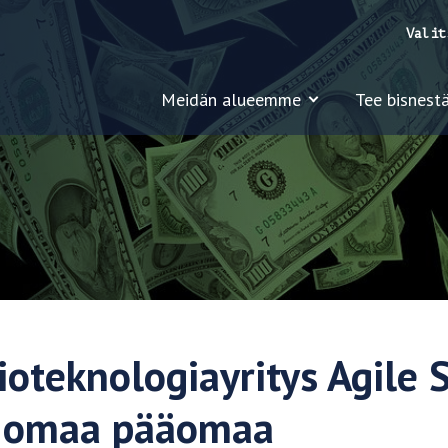
Valit
Meidän alueemme
Tee bisnestä
ioteknologiayritys Agile 
M omaa pääomaa