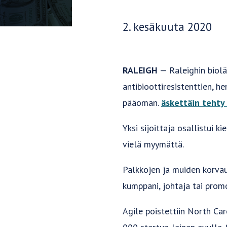
Julkaisupäivä:
2. kesäkuuta 2020
RALEIGH
— Raleighin biol
antibioottiresistenttien, 
pääoman.
äskettäin tehty
Yksi sijoittaja osallistui
vielä myymättä.
Palkkojen ja muiden korvaus
kumppani, johtaja tai prom
Agile poistettiin North Ca