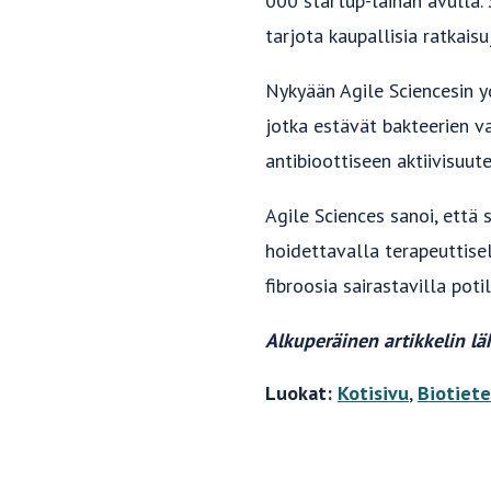
000 startup-lainan avulla. 
tarjota kaupallisia ratkaisu
Nykyään Agile Sciencesin y
jotka estävät bakteerien 
antibioottiseen aktiivisuute
Agile Sciences sanoi, että
hoidettavalla terapeuttisell
fibroosia sairastavilla poti
Alkuperäinen artikkelin l
Luokat:
Kotisivu
,
Biotiet