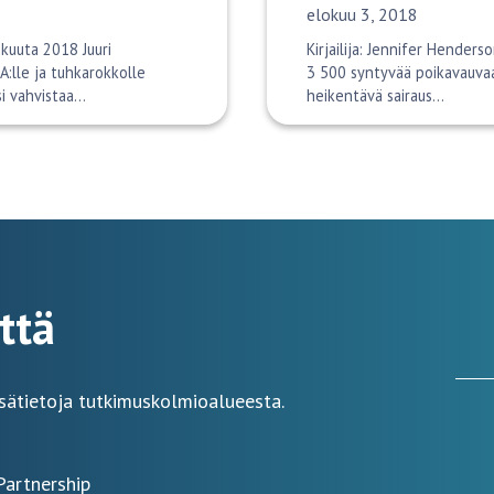
Julkaisupäivä:
elokuu 3, 2018
skuuta 2018 Juuri
Kirjailija: Jennifer Henders
A:lle ja tuhkarokkolle
3 500 syntyvää poikavauvaa 
si vahvistaa…
heikentävä sairaus…
ttä
sätietoja tutkimuskolmioalueesta.
Partnership