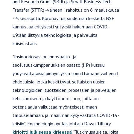
and Research Grant (SBIR) ja Small Business Tech
Transfer (STTR) -vaiheen I rahoitus on 6. maaliskuuta
- 4. kesäkuuta. Koronaviruspandemian keskellä NSF
kannustaa erityisesti yrityksiä hakemaan COVID-
19:ään liittyviä teknologioita ja palveluita.
kriisivastaus.
"Insinööriosaston innovaatio- ja
teollisuuskumppanuuksien osasto (IIP) kutsuu
yhdysvaltalaisia pienyrityksiä toimittamaan vaiheen I
ehdotuksia, jotka keskittyvät sellaisten uusien
teknologioiden, tuotteiden, prosessien ja palvelujen
kehittämiseen ja käyttöönottoon, joilla on
potentiaalia vaikuttaa myönteisesti maan
talouselämään. ja maailman kyky vastata COVID-19-
kriisiin", Engineeringin apulaisjohtaja Dawn Tilbury
kirjoitti julkisessa kirjeessä
. "Tutkimusalueita, joita