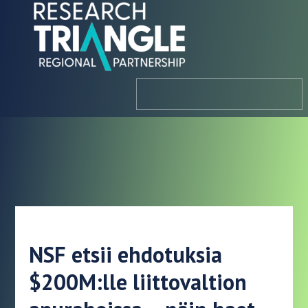
Siirry sisältöön
valikosta
NSF etsii ehdotuksia
$200M:lle liittovaltion