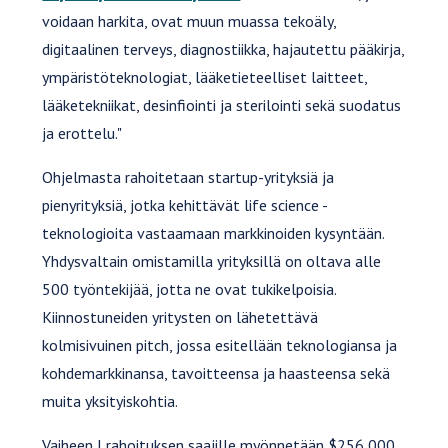
voidaan harkita, ovat muun muassa tekoäly,
digitaalinen terveys, diagnostiikka, hajautettu pääkirja,
ympäristöteknologiat, lääketieteelliset laitteet,
lääketekniikat, desinfiointi ja sterilointi sekä suodatus
ja erottelu."
Ohjelmasta rahoitetaan startup-yrityksiä ja
pienyrityksiä, jotka kehittävät life science -
teknologioita vastaamaan markkinoiden kysyntään.
Yhdysvaltain omistamilla yrityksillä on oltava alle
500 työntekijää, jotta ne ovat tukikelpoisia.
Kiinnostuneiden yritysten on lähetettävä
kolmisivuinen pitch, jossa esitellään teknologiansa ja
kohdemarkkinansa, tavoitteensa ja haasteensa sekä
muita yksityiskohtia.
Vaiheen I rahoituksen saajille myönnetään $256 000