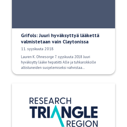
Grifols: Juuri hyväksyttyä lääkettä
valmistetaan vain Claytonissa
Julkaisupäivä:
11. syyskuuta 2018
Lauren K. Ohnesorge 7. syyskuuta 2018 Juuri
hyväksytty lääke hepatiitti A:lle ja tuhkarokkolle
altistuneiden suojelemiseksi vahvistaa…