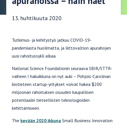
apurahoissa – näin haet
Julkaisupäivä:
13. huhtikuuta 2020
Tutkimus- ja kehitystyö jatkuu COVID-19-
pandemiasta huolimatta, ja liittovaltion apurahojen
uusi rahoitussykli alkaa.
National Science Foundationin seuraava SBIR/STTR-
vaiheen I hakuikkuna on nyt auki – Pohjois-Carolinan
biotieteen startup-yritykset voivat hakea $200
miljoonan rahoituksen osuuden kaupallisen
potentiaalin tieteellisten teknologioiden
kehittämiseen.
The
kevään 2020 ikkuna
Small Business Innovation