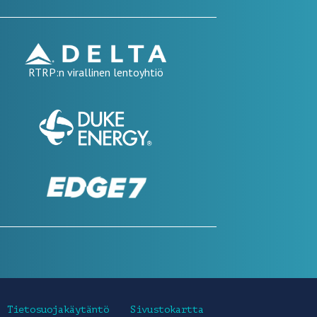
RTRP:n virallinen lentoyhtiö
Tietosuojakäytäntö
Sivustokartta