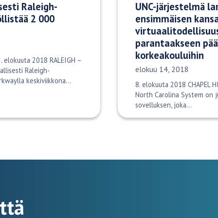
sesti Raleigh-
UNC-järjestelmä la
llistää 2 000
ensimmäisen kansa
virtuaalitodellisu
parantaakseen pää
korkeakouluihin
22. elokuuta 2018 RALEIGH –
Julkaisupäivä:
elokuu 14, 2018
allisesti Raleigh-
rkwaylla keskiviikkona…
8. elokuuta 2018 CHAPEL HI
North Carolina System on j
sovelluksen, joka…
ttä