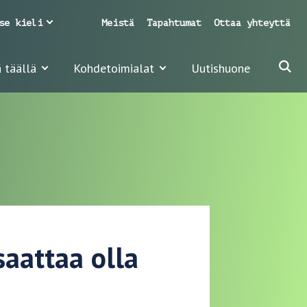
se kieli
Meistä
Tapahtumat
Ottaa yhteyttä
 täällä
Kohdetoimialat
Uutishuone
saattaa olla