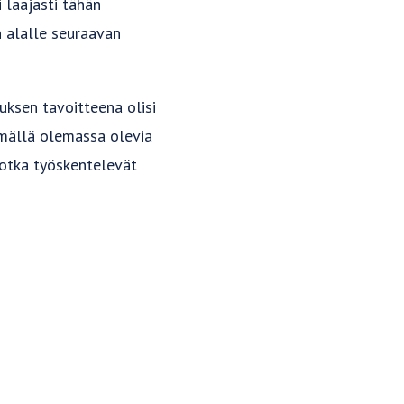
 laajasti tähän
 alalle seuraavan
uksen tavoitteena olisi
ämällä olemassa olevia
 jotka työskentelevät