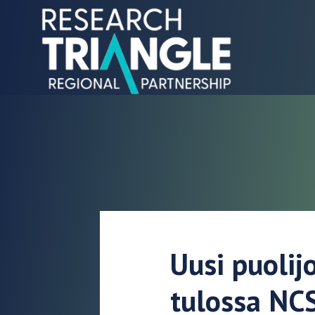
Siirry sisältöön
Uusi puolij
tulossa NC