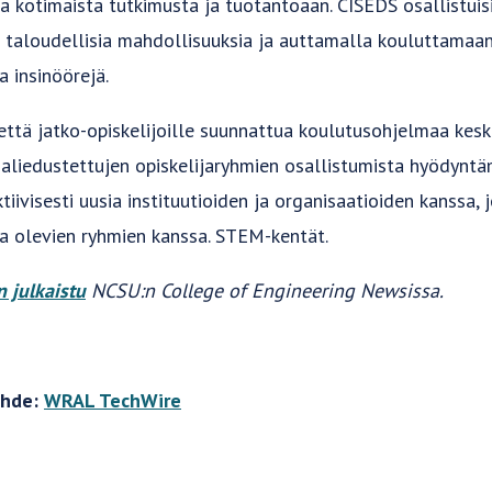
a kotimaista tutkimusta ja tuotantoaan. CISEDS osallistuisi
 taloudellisia mahdollisuuksia ja auttamalla kouluttamaan
 insinöörejä.
että jatko-opiskelijoille suunnattua koulutusohjelmaa kesk
a aliedustettujen opiskelijaryhmien osallistumista hyödynt
tiivisesti uusia instituutioiden ja organisaatioiden kanssa,
ina olevien ryhmien kanssa. STEM-kentät.
n julkaistu
NCSU:n College of Engineering Newsissa.
ähde:
WRAL TechWire