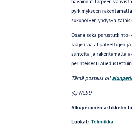
havainnut tarpeen vahvista
pyrkimykseen rakentamalla
sukupolven yhdysvaltalaisia
Osana sekä perustutkinto- 
laajentaa alipalveltujen j
suhteita ja rakentamalla ak
perinteisesti aliedustettu
Tämä postaus oli
alunperi
(C) NCSU
Alkuperäinen artikkelin l
Luokat:
Tekniikka