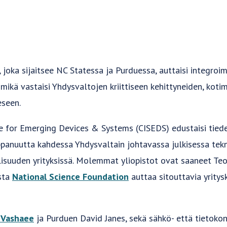
joka sijaitsee NC Statessa ja Purduessa, auttaisi integroi
 mikä vastaisi Yhdysvaltojen kriittiseen kehittyneiden, kot
eseen.
ce for Emerging Devices & Systems (CISEDS) edustaisi tied
ppanuutta kahdessa Yhdysvaltain johtavassa julkisessa tekn
llisuuden yrityksissä. Molemmat yliopistot ovat saaneet Teo
sta
National Science Foundation
auttaa sitouttavia yrity
 Vashaee
ja Purduen David Janes, sekä sähkö- että tietokon