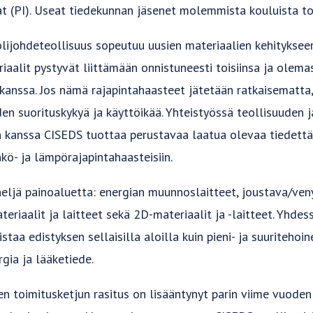
t (PI). Useat tiedekunnan jäsenet molemmista kouluista to
ijohdeteollisuus sopeutuu uusien materiaalien kehitykseen
iaalit pystyvät liittämään onnistuneesti toisiinsa ja olema
kanssa. Jos nämä rajapintahaasteet jätetään ratkaisematta,
en suorituskykyä ja käyttöikää. Yhteistyössä teollisuuden 
 kanssa CISEDS tuottaa perustavaa laatua olevaa tiedettä,
kö- ja lämpörajapintahaasteisiin.
eljä painoaluetta: energian muunnoslaitteet, joustava/venyt
ateriaalit ja laitteet sekä 2D-materiaalit ja -laitteet. Yhde
taa edistyksen sellaisilla aloilla kuin pieni- ja suuritehoin
rgia ja lääketiede.
en toimitusketjun rasitus on lisääntynyt parin viime vuoden