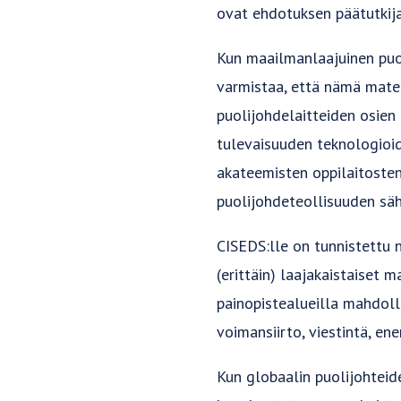
ovat ehdotuksen päätutkija
Kun maailmanlaajuinen puol
varmistaa, että nämä mater
puolijohdelaitteiden osien 
tulevaisuuden teknologioid
akateemisten oppilaitosten
puolijohdeteollisuuden säh
CISEDS:lle on tunnistettu n
(erittäin) laajakaistaiset m
painopistealueilla mahdollis
voimansiirto, viestintä, ene
Kun globaalin puolijohteid