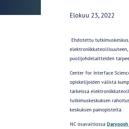
Julkaisupäivä:
Elokuu 23, 2022
Ehdotettu tutkimuskeskus, 
elektroniikkateollisuuteen,
puolijohdelaitteiden tarpe
Center for Interface Scien
opiskelijoiden välistä kum
tärkeissä elektroniikkateo
tutkimuskeskuksen rahoitu
keskuksen painopisteitä.
NC osavaltiossa
Daryoosh