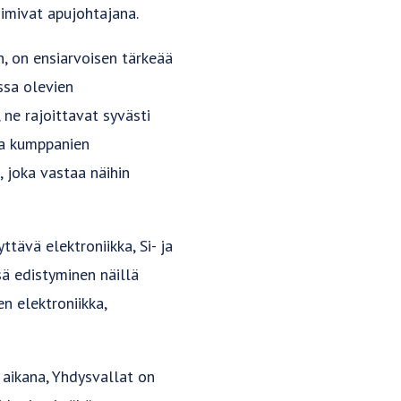
imivat apujohtajana.
, on ensiarvoisen tärkeää
ssa olevien
 ne rajoittavat syvästi
ja kumppanien
 joka vastaa näihin
tävä elektroniikka, Si- ja
ssä edistyminen näillä
en elektroniikka,
 aikana, Yhdysvallat on