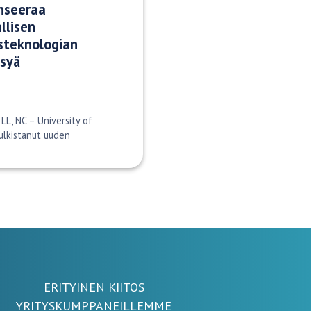
nseeraa
llisen
usteknologian
syä
LL, NC – University of
ulkistanut uuden
ERITYINEN KIITOS
YRITYSKUMPPANEILLEMME