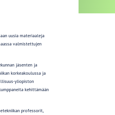
maan uusia materiaaleja
imaassa valmistettujen
ekunnan jäsenten ja
iikan korkeakoulussa ja
llisuus-yliopiston
skumppaneita kehittämään
etekniikan professorit,