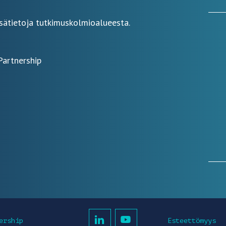
sätietoja tutkimuskolmioalueesta.
Partnership
Esteettömyys
ership