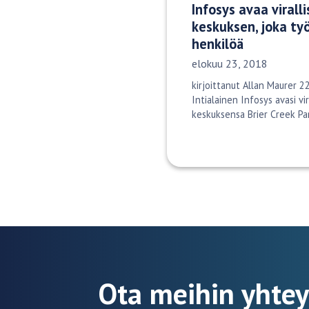
Infosys avaa viralli
keskuksen, joka työ
henkilöä
Julkaisupäivä:
elokuu 23, 2018
kirjoittanut Allan Maurer 
Intialainen Infosys avasi vir
keskuksensa Brier Creek Pa
Ota meihin yhtey