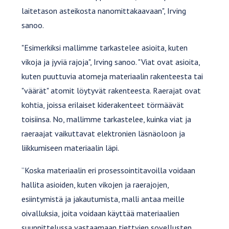
laitetason asteikosta nanomittakaavaan", Irving
sanoo.
"Esimerkiksi mallimme tarkastelee asioita, kuten
vikoja ja jyviä rajoja", Irving sanoo. "Viat ovat asioita,
kuten puuttuvia atomeja materiaalin rakenteesta tai
"väärät" atomit löytyvät rakenteesta. Raerajat ovat
kohtia, joissa erilaiset kiderakenteet törmäävät
toisiinsa. No, mallimme tarkastelee, kuinka viat ja
raeraajat vaikuttavat elektronien läsnäoloon ja
liikkumiseen materiaalin läpi.
”Koska materiaalin eri prosessointitavoilla voidaan
hallita asioiden, kuten vikojen ja raerajojen,
esiintymistä ja jakautumista, malli antaa meille
oivalluksia, joita voidaan käyttää materiaalien
suunnittelussa vastaamaan tiettyjen sovellusten