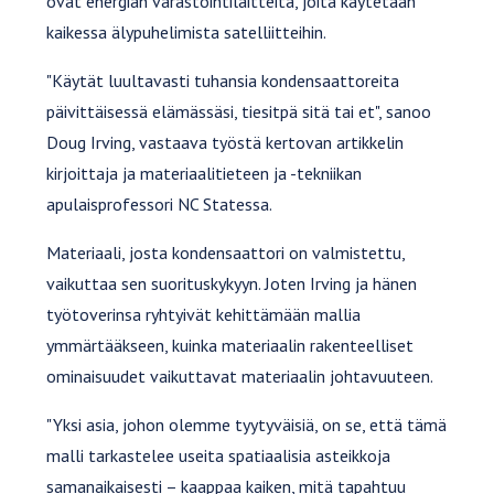
ovat energian varastointilaitteita, joita käytetään
kaikessa älypuhelimista satelliitteihin.
"Käytät luultavasti tuhansia kondensaattoreita
päivittäisessä elämässäsi, tiesitpä sitä tai et", sanoo
Doug Irving, vastaava työstä kertovan artikkelin
kirjoittaja ja materiaalitieteen ja -tekniikan
apulaisprofessori NC Statessa.
Materiaali, josta kondensaattori on valmistettu,
vaikuttaa sen suorituskykyyn. Joten Irving ja hänen
työtoverinsa ryhtyivät kehittämään mallia
ymmärtääkseen, kuinka materiaalin rakenteelliset
ominaisuudet vaikuttavat materiaalin johtavuuteen.
"Yksi asia, johon olemme tyytyväisiä, on se, että tämä
malli tarkastelee useita spatiaalisia asteikkoja
samanaikaisesti – kaappaa kaiken, mitä tapahtuu