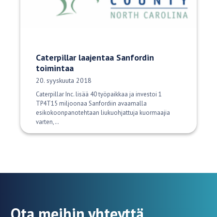
Caterpillar laajentaa Sanfordin
toimintaa
Julkaisupäivä:
20. syyskuuta 2018
Caterpillar Inc. lisää 40 työpaikkaa ja investoi 1
TP4T15 miljoonaa Sanfordiin avaamalla
esikokoonpanotehtaan liukuohjattuja kuormaajia
varten,…
Ota meihin yhteyttä