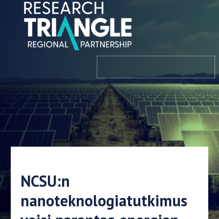
Siirry sisältöön
valikosta
NCSU:n
nanoteknologiatutkimus