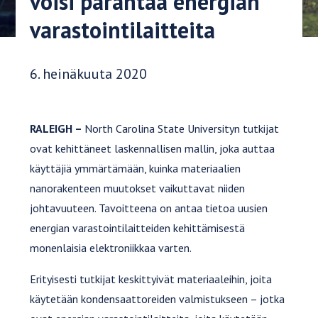
voisi parantaa energian
varastointilaitteita
Julkaisupäivä:
6. heinäkuuta 2020
RALEIGH –
North Carolina State Universityn tutkijat
ovat kehittäneet laskennallisen mallin, joka auttaa
käyttäjiä ymmärtämään, kuinka materiaalien
nanorakenteen muutokset vaikuttavat niiden
johtavuuteen. Tavoitteena on antaa tietoa uusien
energian varastointilaitteiden kehittämisestä
monenlaisia elektroniikkaa varten.
Erityisesti tutkijat keskittyivät materiaaleihin, joita
käytetään kondensaattoreiden valmistukseen – jotka