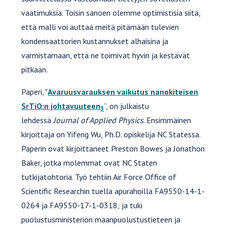
vaatimuksia. Toisin sanoen olemme optimistisia siitä,
että malli voi auttaa meitä pitämään tulevien
kondensaattorien kustannukset alhaisina ja
varmistamaan, että ne toimivat hyvin ja kestävät
pitkään.
Paperi, "
Avaruusvarauksen vaikutus nanokiteisen
SrTiO:n johtavuuteen
”, on julkaistu
3
lehdessä
Journal of Applied Physics
. Ensimmäinen
kirjoittaja on Yifeng Wu, Ph.D. opiskelija NC Statessa.
Paperin ovat kirjoittaneet Preston Bowes ja Jonathon
Baker, jotka molemmat ovat NC Staten
tutkijatohtoria. Työ tehtiin Air Force Office of
Scientific Researchin tuella apurahoilla FA9550-14-1-
0264 ja FA9550-17-1-0318; ja tuki
puolustusministeriön maanpuolustustieteen ja