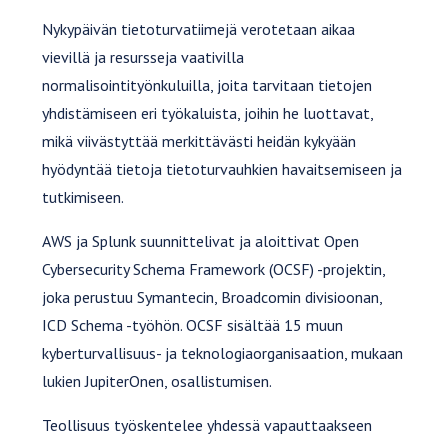
Nykypäivän tietoturvatiimejä verotetaan aikaa
vievillä ja resursseja vaativilla
normalisointityönkuluilla, joita tarvitaan tietojen
yhdistämiseen eri työkaluista, joihin he luottavat,
mikä viivästyttää merkittävästi heidän kykyään
hyödyntää tietoja tietoturvauhkien havaitsemiseen ja
tutkimiseen.
AWS ja Splunk suunnittelivat ja aloittivat Open
Cybersecurity Schema Framework (OCSF) -projektin,
joka perustuu Symantecin, Broadcomin divisioonan,
ICD Schema -työhön. OCSF sisältää 15 muun
kyberturvallisuus- ja teknologiaorganisaation, mukaan
lukien JupiterOnen, osallistumisen.
Teollisuus työskentelee yhdessä vapauttaakseen