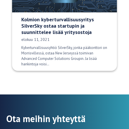
Kolmion kyberturvallisuusyritys
SilverSky ostaa startupin ja
suunnittelee lisää yritysostoja
Julkaisupäivä:
elokuu 11, 2021
Kyberturvallisuusyhtiö SilverSky, jonka pääkonttori on
Morrisvillessä, ostaa New Jerseyssä toimivan
Advanced Computer Solutions Groupin. Ja lisää
hankintoja voisi…
Ota meihin yhteyttä