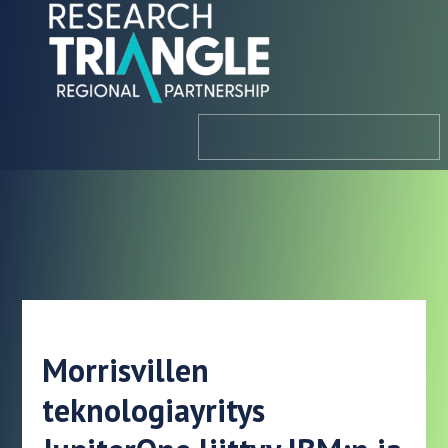
Siirry sisältöön
valikosta
Morrisvillen
teknologiayritys