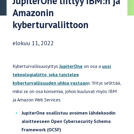
JupiterOne liittyy IBM:n ja
Amazonin
kyberturvaliittoon
Julkaisupäivä:
elokuu 11, 2022
Kyberturvallisuusyritys
JupiterOne
on osa a
uusi
teknologialiitto, joka taistelee
kyberturvallisuuden uhkia vastaan
s. Yritys selittää,
miksi se on osa konsernia, johon kuuluvat myös IBM
ja Amazon Web Services.
JupiterOne osallistuu avoimen lähdekoodin
aloitteeseen Open Cybersecurity Schema
Framework (OCSF)