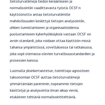
tietoturvatiimejä tiedon keräämiseen ja
normalisointiin vaadittavasta työstä. OCSF:n
käyttöönotto antaa tietoturvatiimille
mahdollisuuden keskittyä tietojen analysointiin,
uhkien tunnistamiseen ja organisaatioidensa
puolustamiseen kyberhyökkäyksiä vastaan. OCSF on
avoin standardi, joka voidaan ottaa käyttöön missä
tahansa ympäristössä, sovelluksessa tai ratkaisussa,
joka sopii olemassa olevien turvallisuusstandardien ja
prosessien kanssa.
Luomalla yksinkertaistetun, toimittaja-agnostisen
taksonomian OCSF auttaa tietoturvatiimejä
ymmärtämään paremmin, nopeammin tietojen
käsittelyä ja analysointia ilman aikaa vieviä,
etukäteen tehtäviä normalisointitehtäviä.