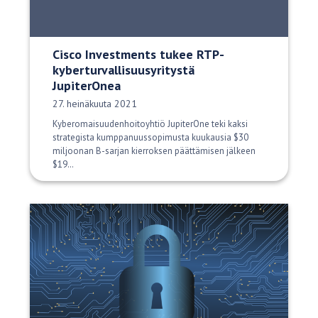
Cisco Investments tukee RTP-
kyberturvallisuusyritystä
JupiterOnea
Julkaisupäivä:
27. heinäkuuta 2021
Kyberomaisuudenhoitoyhtiö JupiterOne teki kaksi
strategista kumppanuussopimusta kuukausia $30
miljoonan B-sarjan kierroksen päättämisen jälkeen
$19…