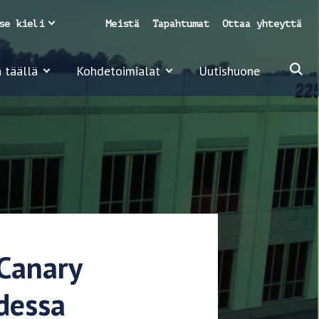
se kieli
Meistä
Tapahtumat
Ottaa yhteyttä
 täällä
Kohdetoimialat
Uutishuone
 Canary
hdessa