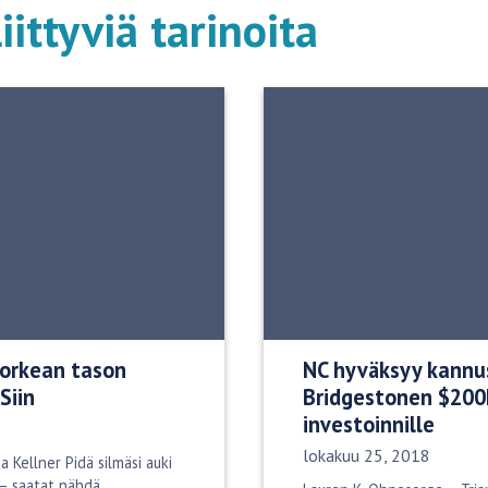
iittyviä tarinoita
orkean tason
NC hyväksyy kannu
Siin
Bridgestonen $200
investoinnille
Julkaisupäivä:
lokakuu 25, 2018
a Kellner Pidä silmäsi auki
– saatat nähdä...