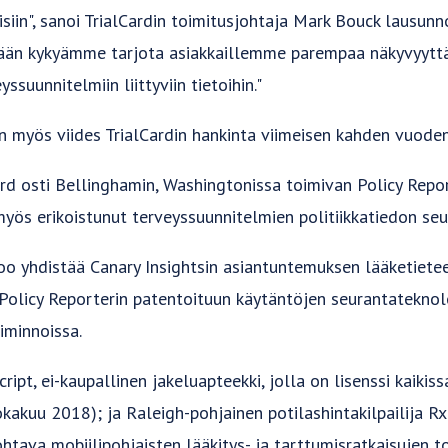
iin", sanoi TrialCardin toimitusjohtaja Mark Bouck lausunno
tään kykyämme tarjota asiakkaillemme parempaa näkyvyyttä 
eyssuunnitelmiin liittyviin tietoihin."
 myös viides TrialCardin hankinta viimeisen kahden vuoden
d osti Bellinghamin, Washingtonissa toimivan Policy Repo
yös erikoistunut terveyssuunnitelmien politiikkatiedon seur
koo yhdistää Canary Insightsin asiantuntemuksen lääketieteel
 Policy Reporterin patentoituun käytäntöjen seurantatekn
iminnoissa.
ript, ei-kaupallinen jakeluapteekki, jolla on lisenssi kaikis
lokakuu 2018); ja Raleigh-pohjainen potilashintakilpailija 
tava mobiilipohjaisten lääkitys- ja tarttumisratkaisujen to