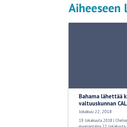
Aiheeseen l
Bahama lähettää k
valtuuskunnan CAL
Julkaisupäivä:
lokakuu 22, 2018
19. lokakuuta 2018 | Chelse
maanantaina 22. lokakuuta 