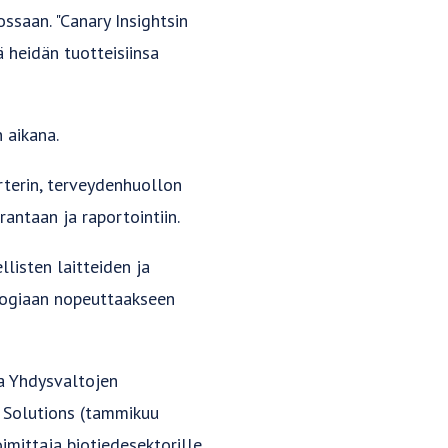
ssaan. "Canary Insightsin
heidän tuotteisiinsa
 aikana.
rterin, terveydenhuollon
antaan ja raportointiin.
listen laitteiden ja
ologiaan nopeuttaakseen
sa Yhdysvaltojen
Rx Solutions (tammikuu
imittaja biotiedesektorille