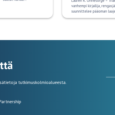
Lauren K. Ohnesorge – Tria
vanhempi kirjailija, rengasj
suunnittelee pääoman laaj
ttä
sätietoja tutkimuskolmioalueesta.
Partnership