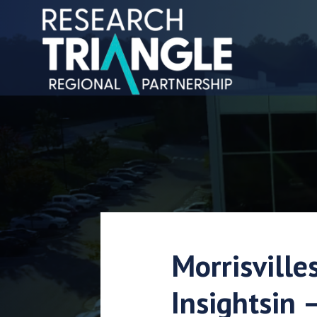
Siirry sisältöön
Morrisville
Insightsin 