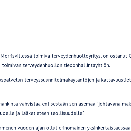
 Morrisvillessä toimiva terveydenhuoltoyritys, on ostanut C
toimivan terveydenhuollon tiedonhallintayhtiön.
auspalvelun terveyssuunnitelmakäytäntöjen ja kattavuustie
 hankinta vahvistaa entisestään sen asemaa "johtavana mak
udelle ja lääketieteen teollisuudelle".
mmenen vuoden ajan ollut erinomainen yksinkertaistaessaa