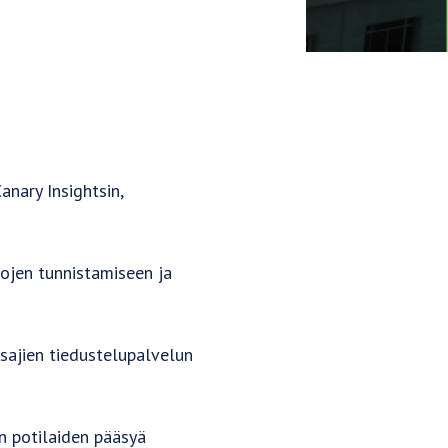
anary Insightsin,
tojen tunnistamiseen ja
sajien tiedustelupalvelun
n potilaiden pääsyä