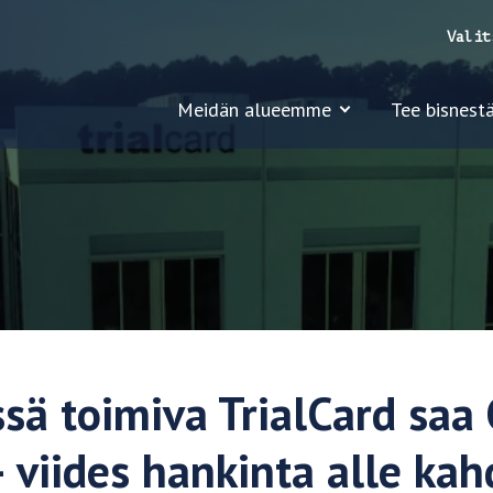
Valit
Meidän alueemme
Tee bisnestä
ssä toimiva TrialCard saa
– viides hankinta alle ka