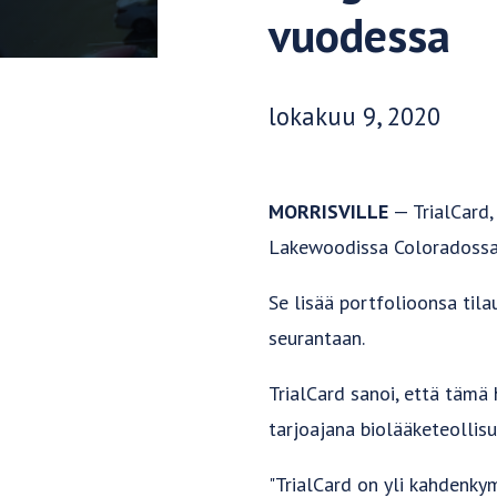
vuodessa
Julkaisupäivä:
lokakuu 9, 2020
MORRISVILLE
— TrialCard,
Lakewoodissa Coloradossa 
Se lisää portfolioonsa til
seurantaan.
TrialCard sanoi, että tämä
tarjoajana biolääketeollisu
"TrialCard on yli kahdenky