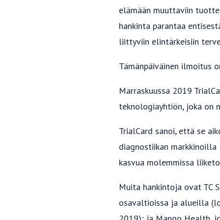
elämään muuttaviin tuotteis
hankinta parantaa entises
liittyviin elintärkeisiin terv
Tämänpäiväinen ilmoitus on
Marraskuussa 2019 TrialCar
teknologiayhtiön, joka on m
TrialCard sanoi, että se ai
diagnostiikan markkinoilla
kasvua molemmissa liiketo
Muita hankintoja ovat TC Sc
osavaltioissa ja alueilla (
2019); ja Mango Health, joh