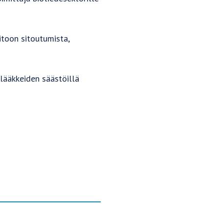
itoon sitoutumista,
ilääkkeiden säästöillä