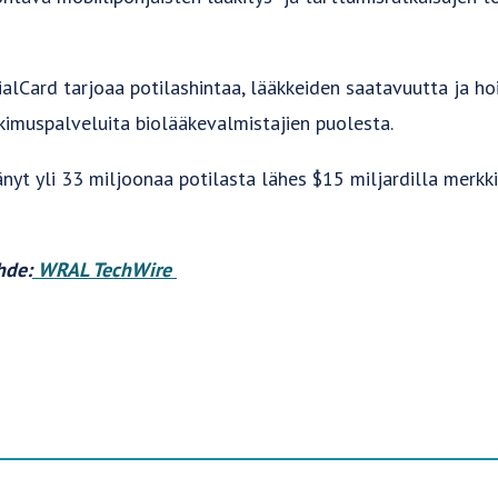
alCard tarjoaa potilashintaa, lääkkeiden saatavuutta ja ho
utkimuspalveluita biolääkevalmistajien puolesta.
änyt yli 33 miljoonaa potilasta lähes $15 miljardilla merkk
hde:
WRAL TechWire