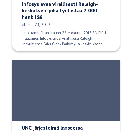
Infosys avaa virallisesti Raleigh-
keskuksen, joka työllistää 2 000
henkilöä
Julkaisupäivä:
elokuu 23, 2018
kirjoittanut Allan Maurer 22. elokuuta 2018 RALEIGH –
Intialainen Infosys avasi virallisesti Raleigh-
keskuksensa Brier Creek Parkwaylla keskiviikkona…
UNC-järjestelmä lanseeraa