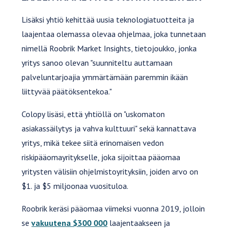
Lisäksi yhtiö kehittää uusia teknologiatuotteita ja
laajentaa olemassa olevaa ohjelmaa, joka tunnetaan
nimellä Roobrik Market Insights, tietojoukko, jonka
yritys sanoo olevan "suunniteltu auttamaan
palveluntarjoajia ymmärtämään paremmin ikään
liittyvää päätöksentekoa."
Colopy lisäsi, että yhtiöllä on "uskomaton
asiakassäilytys ja vahva kulttuuri" sekä kannattava
yritys, mikä tekee siitä erinomaisen vedon
riskipääomayritykselle, joka sijoittaa pääomaa
yritysten välisiin ohjelmistoyrityksiin, joiden arvo on
$1. ja $5 miljoonaa vuosituloa.
Roobrik keräsi pääomaa viimeksi vuonna 2019, jolloin
se
vakuutena $300 000
laajentaakseen ja