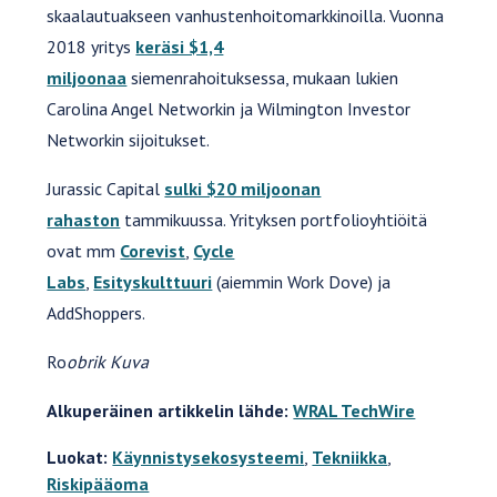
skaalautuakseen vanhustenhoitomarkkinoilla. Vuonna
2018 yritys
keräsi $1,4
miljoonaa
siemenrahoituksessa, mukaan lukien
Carolina Angel Networkin ja Wilmington Investor
Networkin sijoitukset.
Jurassic Capital
sulki $20 miljoonan
rahaston
tammikuussa. Yrityksen portfolioyhtiöitä
ovat mm
Corevist
,
Cycle
Labs
,
Esityskulttuuri
(aiemmin Work Dove) ja
AddShoppers.
Ro
obrik Kuva
Alkuperäinen artikkelin lähde:
WRAL TechWire
Luokat:
Käynnistysekosysteemi
,
Tekniikka
,
Riskipääoma