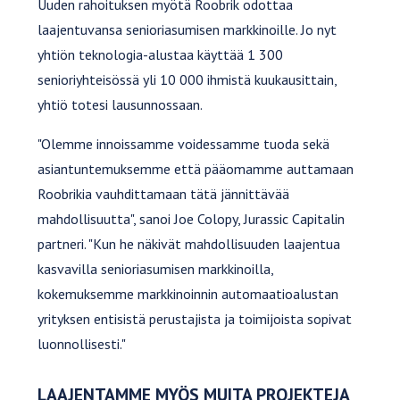
Uuden rahoituksen myötä Roobrik odottaa
laajentuvansa senioriasumisen markkinoille. Jo nyt
yhtiön teknologia-alustaa käyttää 1 300
senioriyhteisössä yli 10 000 ihmistä kuukausittain,
yhtiö totesi lausunnossaan.
"Olemme innoissamme voidessamme tuoda sekä
asiantuntemuksemme että pääomamme auttamaan
Roobrikia vauhdittamaan tätä jännittävää
mahdollisuutta", sanoi Joe Colopy, Jurassic Capitalin
partneri. "Kun he näkivät mahdollisuuden laajentua
kasvavilla senioriasumisen markkinoilla,
kokemuksemme markkinoinnin automaatioalustan
yrityksen entisistä perustajista ja toimijoista sopivat
luonnollisesti."
LAAJENTAMME MYÖS MUITA PROJEKTEJA