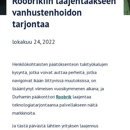
Roobrikiin laajentaakseen
vanhustenhoidon
tarjontaa
Julkaisupäivä:
lokakuu 24, 2022
Henkilökohtaisten päätöksenteon tukityökalujen
kysyntä, jotka voivat auttaa perheitä, jotka
navigoivat ikään liittyvissä muutoksissa, on
lisääntynyt viimeisen vuosikymmenen aikana, ja
Durhamin pääkonttori
Roobrik
laajentaa
teknologiatarjontaansa palvellakseen näitä
markkinoita.
Ja tästä päivästä lähtien yrityksen laajennus