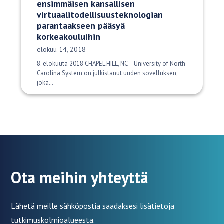
ensimmäisen kansallisen
virtuaalitodellisuusteknologian
parantaakseen pääsyä
korkeakouluihin
Julkaisupäivä:
elokuu 14, 2018
8. elokuuta 2018 CHAPEL HILL, NC – University of North
Carolina System on julkistanut uuden sovelluksen,
joka…
Ota meihin yhteyttä
Lähetä meille sähköpostia saadaksesi lisätietoja
tutkimuskolmioalueesta.