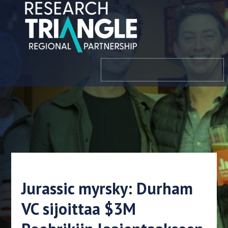
Siirry sisältöön
valikosta
Jurassic myrsky: Durham
VC sijoittaa $3M