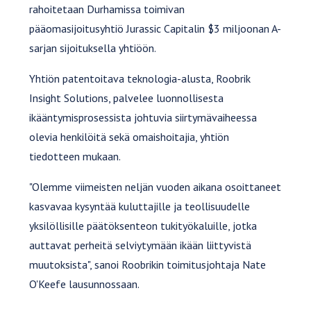
rahoitetaan Durhamissa toimivan
pääomasijoitusyhtiö Jurassic Capitalin $3 miljoonan A-
sarjan sijoituksella yhtiöön.
Yhtiön patentoitava teknologia-alusta, Roobrik
Insight Solutions, palvelee luonnollisesta
ikääntymisprosessista johtuvia siirtymävaiheessa
olevia henkilöitä sekä omaishoitajia, yhtiön
tiedotteen mukaan.
"Olemme viimeisten neljän vuoden aikana osoittaneet
kasvavaa kysyntää kuluttajille ja teollisuudelle
yksilöllisille päätöksenteon tukityökaluille, jotka
auttavat perheitä selviytymään ikään liittyvistä
muutoksista", sanoi Roobrikin toimitusjohtaja Nate
O'Keefe lausunnossaan.