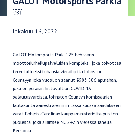
GALOT Motorsports Parkia
￼
Julkaisupäivä:
lokakuu 16, 2022
GALOT Motorsports Park, 125 hehtaarin
moottoriurheilupalveluiden kompleksi, joka toivottaa
tervetulleeksi tuhansia vierailijoita Johnston
Countyyn joka vuosi, on saanut $583 586 apurahan,
joka on peräisin liittovaltion COVID-19-
palautusvaroista. Johnston Countyn komissaarien
lautakunta äänesti aiemmin tässä kuussa saadakseen
varat Pohjois-Carolinan kauppaministeriöltä puiston
puolesta, joka sijaitsee NC 242:n vieressä lähellä
Bensonia.