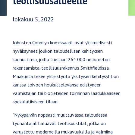
teollisuusalueelle
Julkaisupäivä:
lokakuu 5, 2022
Johnston Countyn komissaarit ovat yksimielisesti
hyväksyneet joukon taloudellisen kehityksen
kannustimia, joilla tuetaan 264 000 neliömetrin
rakentamista. teollisuusrakennus Smithfieldissä.
Maakunta tekee yhteistyötä yksityisen kehitysyhtiön
kanssa toivoen houkuttelevansa edistyneen
valmistajan tai biotieteiden toiminnan laadukkaaseen
spekulatiiviseen tilaan.
"Nykypäivän nopeasti muuttuvassa taloudessa
työnantajat haluavat teollisuustilat, jotka on
varustettu moderneilla mukavuuksilla ja valmiina