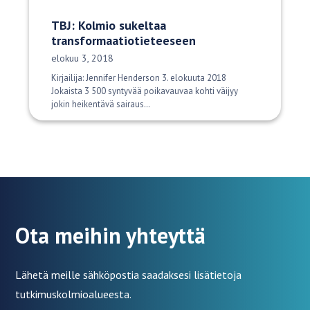
TBJ: Kolmio sukeltaa
transformaatiotieteeseen
Julkaisupäivä:
elokuu 3, 2018
Kirjailija: Jennifer Henderson 3. elokuuta 2018
Jokaista 3 500 syntyvää poikavauvaa kohti väijyy
jokin heikentävä sairaus…
Ota meihin yhteyttä
Lähetä meille sähköpostia saadaksesi lisätietoja
tutkimuskolmioalueesta.