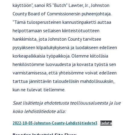
käyttöön", sanoi RS "Butch" Lawter, Jr., Johnston
County Board of Commissionersin puheenjohtaja.
"Tämä tulosperusteinen kannustinpaketti auttaa
helpottamaan sellaisen kiinteistötuotteen
hankkimista, jota Johnston County tarvitsee
pysyäkseen kilpailukykyisenä ja luodakseen edelleen
korkeapalkkaisia työpaikkoja. Olemme kiitollisia
henkilöstömme luovuudesta ja kovasta työstä sen
varmistamisessa, että yhteisömme voivat edelleen
tarttua jännittäviin taloudellisiin mahdollisuuksiin,
kun ne tulevat tiellemme.
Saat lisätietoja ehdotetusta teollisuusalueesta ja lue
koko lehdistötiedote alla:
2022-10-03-Johnston-County-Lehdistötiedote3
ladata
Brogden Industrial Site Flyer: