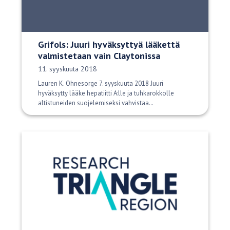
Grifols: Juuri hyväksyttyä lääkettä
valmistetaan vain Claytonissa
Julkaisupäivä:
11. syyskuuta 2018
Lauren K. Ohnesorge 7. syyskuuta 2018 Juuri
hyväksytty lääke hepatiitti A:lle ja tuhkarokkolle
altistuneiden suojelemiseksi vahvistaa…