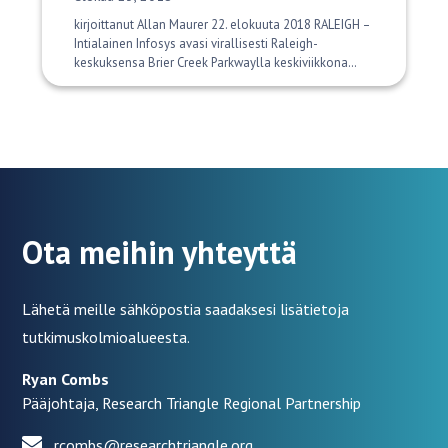
kirjoittanut Allan Maurer 22. elokuuta 2018 RALEIGH –
Intialainen Infosys avasi virallisesti Raleigh-
keskuksensa Brier Creek Parkwaylla keskiviikkona…
Ota meihin yhteyttä
Lähetä meille sähköpostia saadaksesi lisätietoja
tutkimuskolmioalueesta.
Ryan Combs
Pääjohtaja, Research Triangle Regional Partnership
rcombs@researchtriangle.org