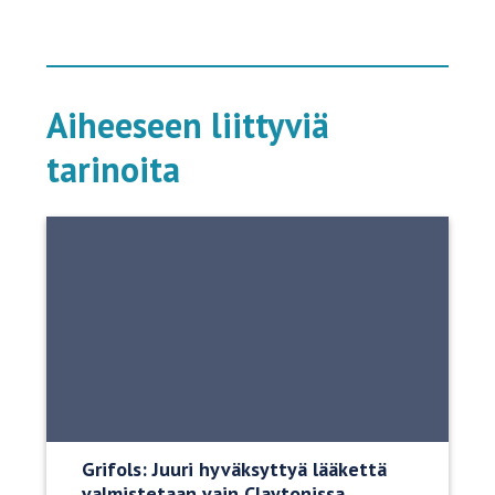
Aiheeseen liittyviä
tarinoita
Grifols: Juuri hyväksyttyä lääkettä
valmistetaan vain Claytonissa