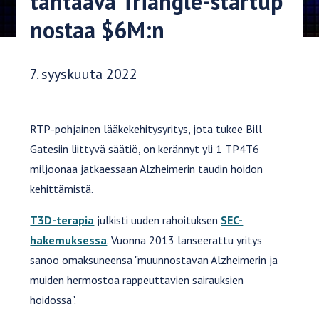
tähtäävä Triangle-startup
nostaa $6M:n
Julkaisupäivä:
7. syyskuuta 2022
RTP-pohjainen lääkekehitysyritys, jota tukee Bill
Gatesiin liittyvä säätiö, on kerännyt yli 1 TP4T6
miljoonaa jatkaessaan Alzheimerin taudin hoidon
kehittämistä.
T3D-terapia
julkisti uuden rahoituksen
SEC-
hakemuksessa
. Vuonna 2013 lanseerattu yritys
sanoo omaksuneensa "muunnostavan Alzheimerin ja
muiden hermostoa rappeuttavien sairauksien
hoidossa".