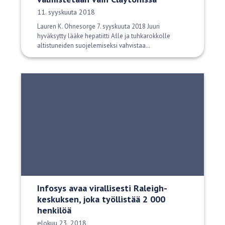
Julkaisupäivä:
11. syyskuuta 2018
Lauren K. Ohnesorge 7. syyskuuta 2018 Juuri
hyväksytty lääke hepatiitti A:lle ja tuhkarokkolle
altistuneiden suojelemiseksi vahvistaa…
Infosys avaa virallisesti Raleigh-
keskuksen, joka työllistää 2 000
henkilöä
Julkaisupäivä:
elokuu 23, 2018