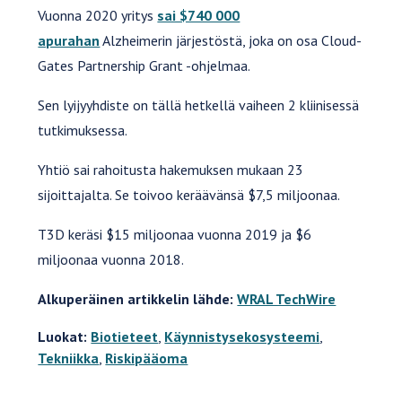
Vuonna 2020 yritys
sai $740 000
apurahan
Alzheimerin järjestöstä, joka on osa Cloud-
Gates Partnership Grant -ohjelmaa.
Sen lyijyyhdiste on tällä hetkellä vaiheen 2 kliinisessä
tutkimuksessa.
Yhtiö sai rahoitusta hakemuksen mukaan 23
sijoittajalta. Se toivoo keräävänsä $7,5 miljoonaa.
T3D keräsi $15 miljoonaa vuonna 2019 ja $6
miljoonaa vuonna 2018.
Alkuperäinen artikkelin lähde:
WRAL TechWire
Luokat:
Biotieteet
,
Käynnistysekosysteemi
,
Tekniikka
,
Riskipääoma