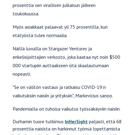
prosenttia sen virallisen julkaisun jälkeen
toukokuussa.
Myös asiakkaat palaavat yli 75 prosentilla, kun
etätyöstä tulee normaalia.
Näillä luvuilla on Stargazer Ventures ja
enkelisijoittajien verkosto, joka kaataa nyt noin $500
000 startupiin auttaakseen sitä skaalautumaan
nopeasti.
"Se on välitön vastaus ja ratkaisu COVID-19:n
vaikutuksiin naisiin ja yrityksiin", Markevicius sanoo.
Pandemialla on tuhoisa vaikutus työssäkäyviin naisiin.
Durhamin tuore tutkimus
InHerSight
paljasti, että 68
prosenttia naisista on harkinnut työnsä lopettamista