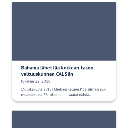
Bahama lähettää korkean tason
valtuuskunnan CALSiin
Julkaisupäivä:
lokakuu 22, 2018
19. lokakuuta 2018 | Chelsea Kellner Pidä silmäsi auki
maanantaina 22. lokakuuta – saatat nähdä...