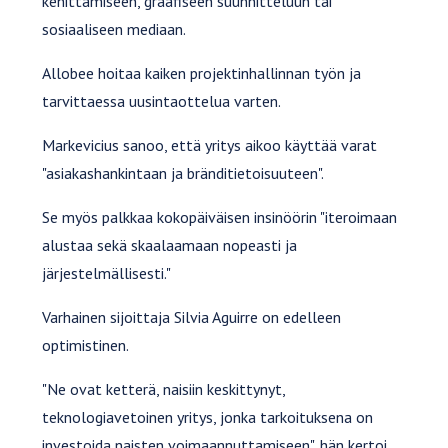
kehittämiseen, graafiseen suunnitteluun tai
sosiaaliseen mediaan.
Allobee hoitaa kaiken projektinhallinnan työn ja
tarvittaessa uusintaottelua varten.
Markevicius sanoo, että yritys aikoo käyttää varat
"asiakashankintaan ja bränditietoisuuteen".
Se myös palkkaa kokopäiväisen insinöörin "iteroimaan
alustaa sekä skaalaamaan nopeasti ja
järjestelmällisesti."
Varhainen sijoittaja Silvia Aguirre on edelleen
optimistinen.
"Ne ovat ketterä, naisiin keskittynyt,
teknologiavetoinen yritys, jonka tarkoituksena on
investoida naisten voimaannuttamiseen", hän kertoi