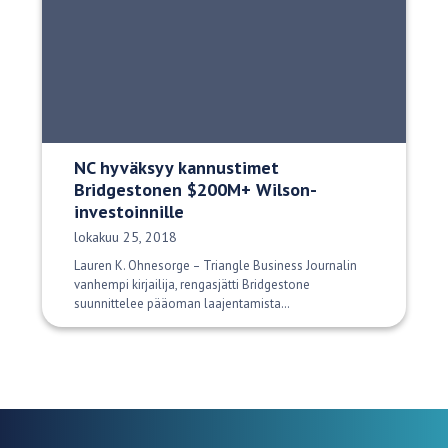
NC hyväksyy kannustimet
Bridgestonen $200M+ Wilson-
investoinnille
Julkaisupäivä:
lokakuu 25, 2018
Lauren K. Ohnesorge – Triangle Business Journalin
vanhempi kirjailija, rengasjätti Bridgestone
suunnittelee pääoman laajentamista…