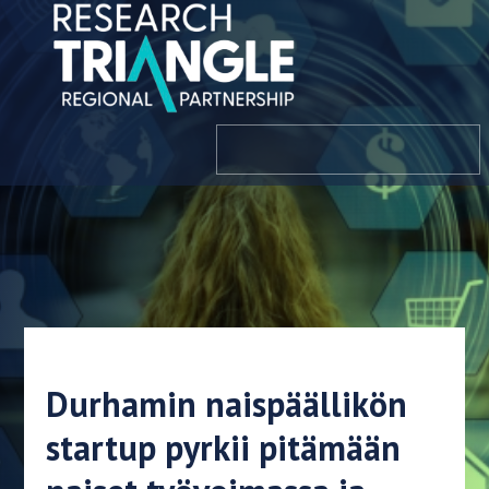
Siirry sisältöön
valikosta
Durhamin naispäällikön
startup pyrkii pitämään