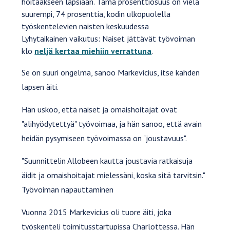
hoitaakseen lapsiaan. Tämä prosenttiosuus on vielä
suurempi, 74 prosenttia, kodin ulkopuolella
työskentelevien naisten keskuudessa
Lyhytaikainen vaikutus: Naiset jättävät työvoiman
klo
neljä kertaa miehiin verrattuna
.
Se on suuri ongelma, sanoo Markevicius, itse kahden
lapsen äiti.
Hän uskoo, että naiset ja omaishoitajat ovat
"alihyödytettyä" työvoimaa, ja hän sanoo, että avain
heidän pysymiseen työvoimassa on "joustavuus".
"Suunnittelin Allobeen kautta joustavia ratkaisuja
äidit ja omaishoitajat mielessäni, koska sitä tarvitsin."
Työvoiman napauttaminen
Vuonna 2015 Markevicius oli tuore äiti, joka
työskenteli toimitusstartupissa Charlottessa. Hän