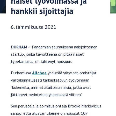
naiset työvoimassa ja
hankkii sijoittajia
Julkaisupäivä:
6. tammikuuta 2021
DURHAM –
Pandemian seurauksena naisjohtoinen
startup, jonka tavoitteena on pitää naiset
työelämässä, on lähtenyt nousuun.
Durhamissa
Allobee
yhdistää yritysten omistajat
valtakunnallisesti tarkastettuun työvoimaan
"kokeneita, ammattitaitoisia naisia, jotka ovat
jättäneet perinteisen yhdeksästä viiteen".
Sen perustaja ja toimitusjohtaja Brooke Markevicius
sanoo, että alustan liikenne on noussut 107