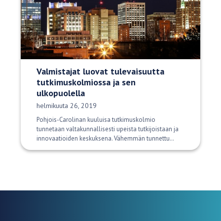
Valmistajat luovat tulevaisuutta
tutkimuskolmiossa ja sen
ulkopuolella
Julkaisupäivä:
helmikuuta 26, 2019
Pohjois-Carolinan kuuluisa tutkimuskolmio
tunnetaan valtakunnallisesti upeista tutkijoistaan ja
innovaatioiden keskuksena. Vähemmän tunnettu…