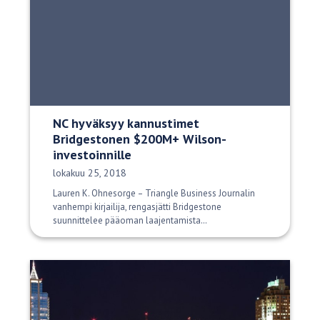
NC hyväksyy kannustimet
Bridgestonen $200M+ Wilson-
investoinnille
Julkaisupäivä:
lokakuu 25, 2018
Lauren K. Ohnesorge – Triangle Business Journalin
vanhempi kirjailija, rengasjätti Bridgestone
suunnittelee pääoman laajentamista…