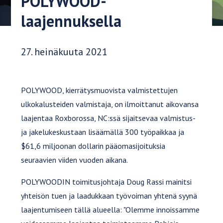
POLYWOOD-
laajennuksella
Julkaisupäivä:
27. heinäkuuta 2021
POLYWOOD, kierrätysmuovista valmistettujen
ulkokalusteiden valmistaja, on ilmoittanut aikovansa
laajentaa Roxborossa, NC:ssä sijaitsevaa valmistus-
ja jakelukeskustaan lisäämällä 300 työpaikkaa ja
$61,6 miljoonan dollarin pääomasijoituksia
seuraavien viiden vuoden aikana.
POLYWOODIN toimitusjohtaja Doug Rassi mainitsi
yhteisön tuen ja laadukkaan työvoiman yhtenä syynä
laajentumiseen tällä alueella: "Olemme innoissamme