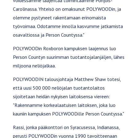
voidessamme laajentaa toimintaamme Pohjois-
Carolinassa. Yhteisö on omaksunut POLYWOODin, ja
olemme pystyneet rakentamaan erinomaista
työvoimaa. Odotamme innolla kasvumme jatkamista
osavaltiossa ja Person Countyssa."
POLYWOODin Roxboron kampuksen laajennus luo
Person Countyn suurimman tuotantojalanjäljen, lähes
miljoona neliöjalkaa.
POLYWOODIN talousjohtaja Matthew Shaw totesi,
että uusi 500 000 neliöjalan tuotantolaitos
sijoitetaan heidän nykyisen laitoksensa viereen:
"Rakennamme korkealaatuisen laitoksen, joka luo
kauniin kampuksen POLYWOODille Person Countyssa."
Rassi, jonka pääkonttori on Syracusessa, Indianassa,
perusti POLYWOODin vuonna 1990 tavoitteenaan