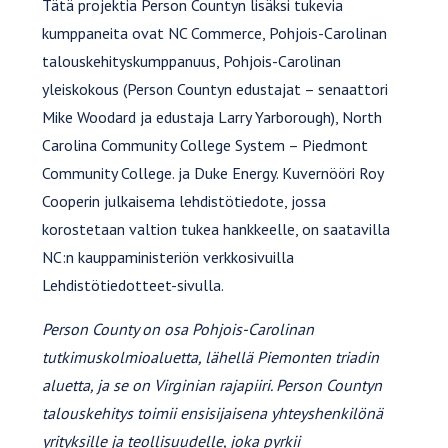
Tätä projektia Person Countyn lisäksi tukevia
kumppaneita ovat NC Commerce, Pohjois-Carolinan
talouskehityskumppanuus, Pohjois-Carolinan
yleiskokous (Person Countyn edustajat – senaattori
Mike Woodard ja edustaja Larry Yarborough), North
Carolina Community College System – Piedmont
Community College. ja Duke Energy. Kuvernööri Roy
Cooperin julkaisema lehdistötiedote, jossa
korostetaan valtion tukea hankkeelle, on saatavilla
NC:n kauppaministeriön verkkosivuilla
Lehdistötiedotteet-sivulla.
Person County on osa Pohjois-Carolinan
tutkimuskolmioaluetta, lähellä Piemonten triadin
aluetta, ja se on Virginian rajapiiri. Person Countyn
talouskehitys toimii ensisijaisena yhteyshenkilönä
yrityksille ja teollisuudelle, joka pyrkii