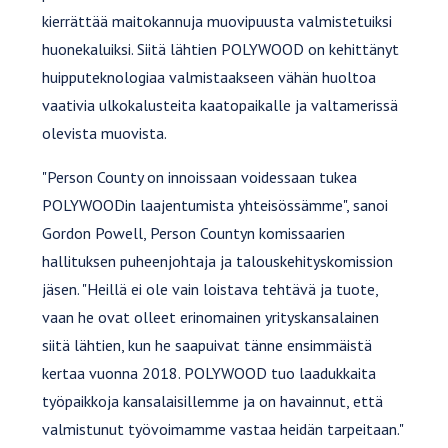
kierrättää maitokannuja muovipuusta valmistetuiksi
huonekaluiksi. Siitä lähtien POLYWOOD on kehittänyt
huipputeknologiaa valmistaakseen vähän huoltoa
vaativia ulkokalusteita kaatopaikalle ja valtamerissä
olevista muovista.
"Person County on innoissaan voidessaan tukea
POLYWOODin laajentumista yhteisössämme", sanoi
Gordon Powell, Person Countyn komissaarien
hallituksen puheenjohtaja ja talouskehityskomission
jäsen. "Heillä ei ole vain loistava tehtävä ja tuote,
vaan he ovat olleet erinomainen yrityskansalainen
siitä lähtien, kun he saapuivat tänne ensimmäistä
kertaa vuonna 2018. POLYWOOD tuo laadukkaita
työpaikkoja kansalaisillemme ja on havainnut, että
valmistunut työvoimamme vastaa heidän tarpeitaan."