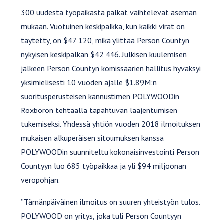
300 uudesta työpaikasta palkat vaihtelevat aseman
mukaan. Vuotuinen keskipalkka, kun kaikki virat on
täytetty, on $47 120, mikä ylittää Person Countyn
nykyisen keskipalkan $42 446. Julkisen kuulemisen
jälkeen Person Countyn komissaarien hallitus hyväksyi
yksimielisesti 10 vuoden ajalle $1.89M:n
suoritusperusteisen kannustimen POLYWOODin
Roxboron tehtaalla tapahtuvan laajentumisen
tukemiseksi. Yhdessä yhtiön vuoden 2018 ilmoituksen
mukaisen alkuperäisen sitoumuksen kanssa
POLYWOODin suunniteltu kokonaisinvestointi Person
Countyyn luo 685 työpaikkaa ja yli $94 miljoonan
veropohjan.
”Tämänpäiväinen ilmoitus on suuren yhteistyön tulos.
POLYWOOD on yritys, joka tuli Person Countyyn