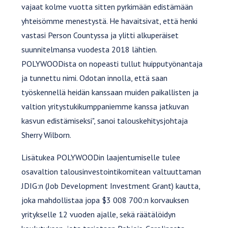
vajaat kolme vuotta sitten pyrkimään edistämään
yhteisömme menestystä. He havaitsivat, että henki
vastasi Person Countyssa ja ylitti alkuperäiset
suunnitelmansa vuodesta 2018 lähtien.
POLYWOODista on nopeasti tullut huipputyönantaja
ja tunnettu nimi. Odotan innolla, että saan
työskennellä heidän kanssaan muiden paikallisten ja
valtion yritystukikumppaniemme kanssa jatkuvan
kasvun edistämiseksi", sanoi talouskehitysjohtaja
Sherry Wilborn.
Lisätukea POLYWOODin laajentumiselle tulee
osavaltion talousinvestointikomitean valtuuttaman
JDIG:n (Job Development Investment Grant) kautta,
joka mahdollistaa jopa $3 008 700:n korvauksen
yritykselle 12 vuoden ajalle, sekä räätälöidyn