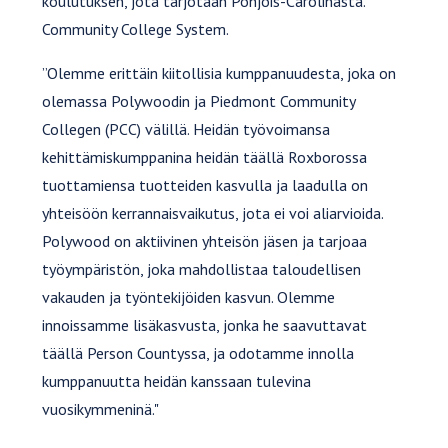
koulutuksen, jota tarjotaan Pohjois-Carolinasta.
Community College System.
”Olemme erittäin kiitollisia kumppanuudesta, joka on
olemassa Polywoodin ja Piedmont Community
Collegen (PCC) välillä. Heidän työvoimansa
kehittämiskumppanina heidän täällä Roxborossa
tuottamiensa tuotteiden kasvulla ja laadulla on
yhteisöön kerrannaisvaikutus, jota ei voi aliarvioida.
Polywood on aktiivinen yhteisön jäsen ja tarjoaa
työympäristön, joka mahdollistaa taloudellisen
vakauden ja työntekijöiden kasvun. Olemme
innoissamme lisäkasvusta, jonka he saavuttavat
täällä Person Countyssa, ja odotamme innolla
kumppanuutta heidän kanssaan tulevina
vuosikymmeninä."