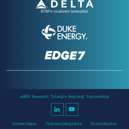
RTRP:n virallinen lentoyhtiö
©2026 Research Triangle Regional Partnership
Esteettömyys
Tietosuojakäytäntö
Sivustokartta