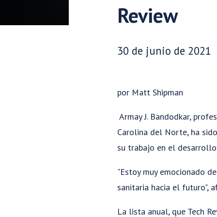
Review
Fecha de publicación:
30 de junio de 2021
por Matt Shipman
Armay J. Bandodkar, profeso
Carolina del Norte, ha si
su trabajo en el desarroll
"Estoy muy emocionado de 
sanitaria hacia el futuro",
La lista anual, que Tech R