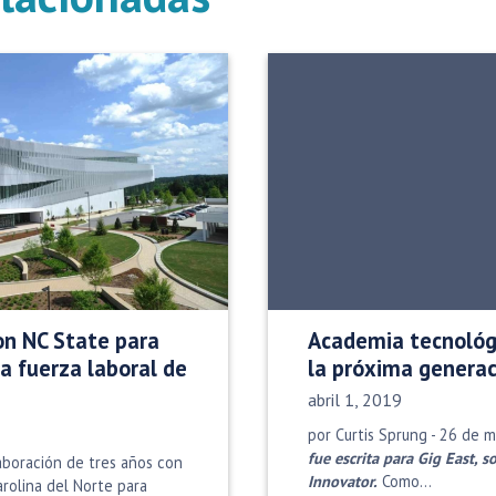
con NC State para
Academia tecnológ
ra fuerza laboral de
la próxima generac
Fecha de publicación:
abril 1, 2019
por Curtis Sprung - 26 de 
fue escrita para Gig East, 
laboración de tres años con
Innovator.
Como…
arolina del Norte para