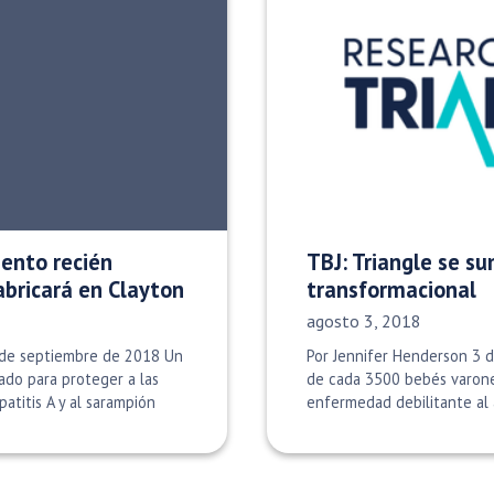
mento recién
TBJ: Triangle se su
abricará en Clayton
transformacional
Fecha de publicación:
agosto 3, 2018
 de septiembre de 2018 Un
Por Jennifer Henderson 3 
do para proteger a las
de cada 3500 bebés varone
atitis A y al sarampión
enfermedad debilitante al 