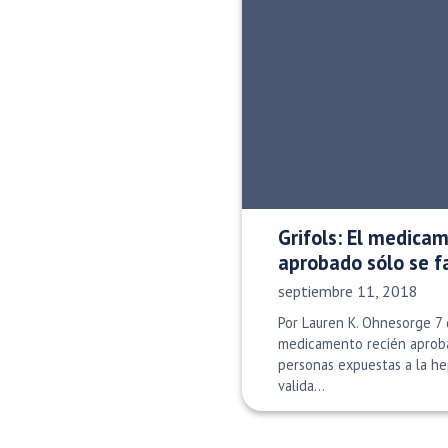
Grifols: El medica
aprobado sólo se f
Fecha de publicación:
septiembre 11, 2018
Por Lauren K. Ohnesorge 7
medicamento recién aproba
personas expuestas a la hep
valida...