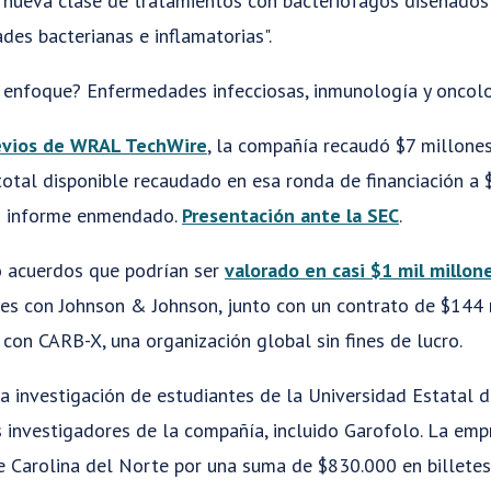
 nueva clase de tratamientos con bacteriófagos diseñados 
es bacterianas e inflamatorias".
e enfoque? Enfermedades infecciosas, inmunología y oncolo
evios de WRAL TechWire
, la compañía recaudó $7 millones
total disponible recaudado en esa ronda de financiación a 
un informe enmendado.
Presentación ante la SEC
.
 acuerdos que podrían ser
valorado en casi $1 mil millon
es con Johnson & Johnson, junto con un contrato de $144
con CARB-X, una organización global sin fines de lucro.
a investigación de estudiantes de la Universidad Estatal d
 investigadores de la compañía, incluido Garofolo. La emp
 Carolina del Norte por una suma de $830.000 en billetes