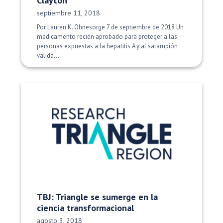
Clayton
Fecha de publicación:
septiembre 11, 2018
Por Lauren K. Ohnesorge 7 de septiembre de 2018 Un
medicamento recién aprobado para proteger a las
personas expuestas a la hepatitis A y al sarampión
valida...
TBJ: Triangle se sumerge en la
ciencia transformacional
Fecha de publicación:
agosto 3, 2018