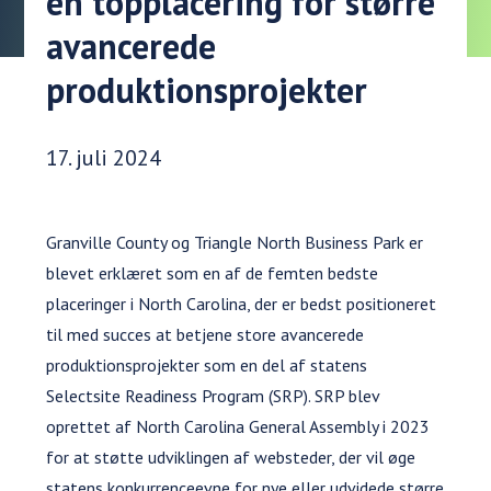
en topplacering for større
avancerede
produktionsprojekter
Udgivelsesdato:
17. juli 2024
Granville County og Triangle North Business Park er
blevet erklæret som en af de femten bedste
placeringer i North Carolina, der er bedst positioneret
til med succes at betjene store avancerede
produktionsprojekter som en del af statens
Selectsite Readiness Program (SRP). SRP blev
oprettet af North Carolina General Assembly i 2023
for at støtte udviklingen af websteder, der vil øge
statens konkurrenceevne for nye eller udvidede større