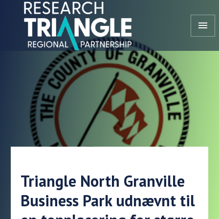
Gå til indhold
menu
Triangle North Granville
Business Park udnævnt til