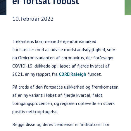
er fortsat robust
Udgivelsesdato:
10. februar 2022
Trekantens kommercielle ejendomsmarked
fortsætter med at udvise modstandsdygtighed, selv
da Omicron-varianten af coronavirus, der forårsager
COVID-19, dukkede op i løbet af fjerde kvartal af
2021, en ny rapport fra
CBRE|Raleigh
fundet.
På trods af den fortsatte usikkerhed og fremkomsten
af en ny variant i løbet af fjerde kvartal, faldt
tomgangsprocenten, og regionen oplevede en stærk
positiv nettooptagelse.
Begge disse og deres tendenser er "indikatorer for