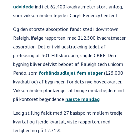
udvidede
ind i et 62.400 kvadratmeter stort anlæg,
som virksomheden lejede i Cary's Regency Center I.
Og den største absorption fandt sted i downtown
Raleigh, ifølge rapporten, med 212.500 kvadratmeter
absorption. Det er i vid udstrækning ledet af
preleasing af 301 Hillsborough, sagde CBRE. Den
bygning bliver delvist beboet af Raleigh tech unicorn
Pendo, som
forhåndsudlejet fem etager
(125.000
kvadratfod) af bygningen for dets nye hovedkvarter.
Virksomheden planlægger at bringe medarbejdere ind
på kontoret begyndende
næste mandag
.
Ledig stilling faldt med 27 basispoint mellem tredje
kvartal og fjerde kvartal, viste rapporten, med
ledighed nu på 12.71%.