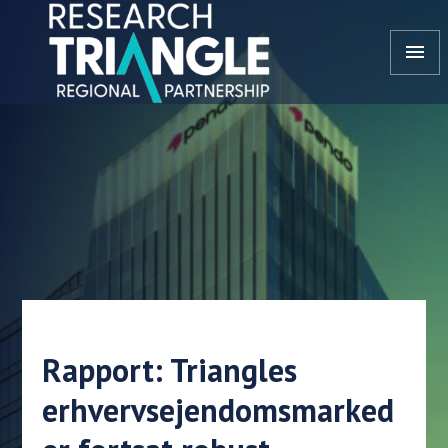
Gå til indhold
menu
Rapport: Triangles
erhvervsejendomsmarked