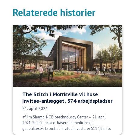
Relaterede historier
The Stitch i Morrisville vil huse
Invitae-anlægget, 374 arbejdspladser
Udgivelsesdato:
21. april 2021
af Jim Shamp, NC Biotechnology Center — 21. april
2021. San Francisco-baserede medicinske
genetiktestvirksomhed Invitae investerer $114,6 mio.