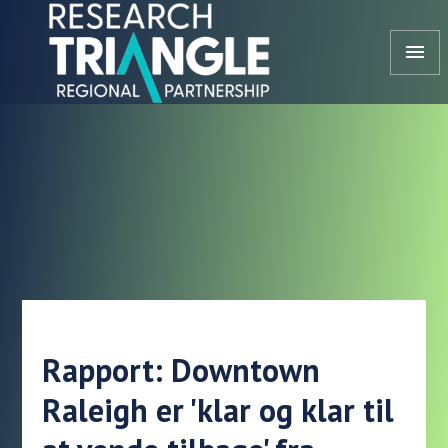
Gå til indhold
menu
Rapport: Downtown
Raleigh er 'klar og klar til