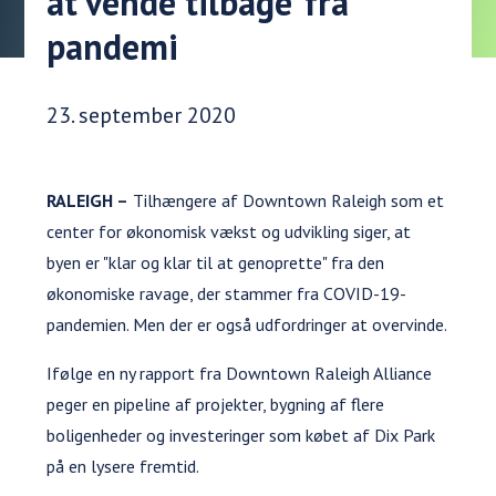
at vende tilbage' fra
pandemi
Udgivelsesdato:
23. september 2020
RALEIGH –
Tilhængere af Downtown Raleigh som et
center for økonomisk vækst og udvikling siger, at
byen er "klar og klar til at genoprette" fra den
økonomiske ravage, der stammer fra COVID-19-
pandemien. Men der er også udfordringer at overvinde.
Ifølge en ny rapport fra Downtown Raleigh Alliance
peger en pipeline af projekter, bygning af flere
boligenheder og investeringer som købet af Dix Park
på en lysere fremtid.