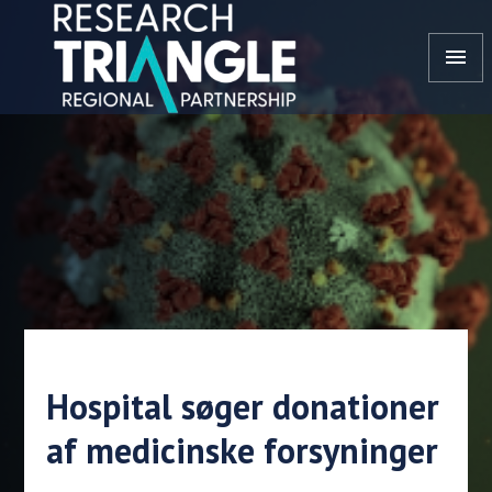
Gå til indhold
menu
Hospital søger donationer
af medicinske forsyninger