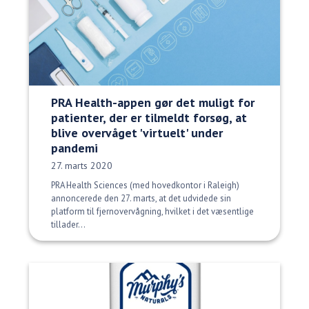
PRA Health-appen gør det muligt for
patienter, der er tilmeldt forsøg, at
blive overvåget 'virtuelt' under
pandemi
Udgivelsesdato:
27. marts 2020
PRA Health Sciences (med hovedkontor i Raleigh)
annoncerede den 27. marts, at det udvidede sin
platform til fjernovervågning, hvilket i det væsentlige
tillader...