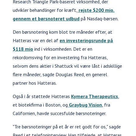
Research Triangle Park-baseret virksomhed, der
udvikler behandlinger for kræft,
rejste $200 mio.
gennem et børsnoteret udbud
på Nasdaq-børsen.
Den børsnotering kom blot tre måneder efter, at
Hatteras var en del af
en investeringsrunde på
$118 mio
ind i virksomheden. Det er en
rekordomsving for en investering fra Hatteras,
selvom dens aktier i Shattuck vil være låst i adskillige
flere måneder, sagde Douglas Reed, en generel
partner hos Hatteras.
Også i år støttede Hatteras
Kymera Therapeutics
,
et biotekfirma i Boston, og
Graybug Vision
, fra
Californien, havde succesfulde børsnoteringer.
"Tre børsnoteringer på et år er ret godt for os," sagde
Reed i et telefoninterview. Han tilføjede, at Hatteras