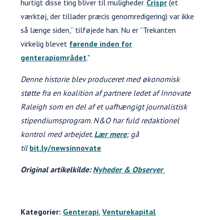
hurtigt disse ting bliver til muligheder.
Crispr
(et
værktøj, der tillader præcis genomredigering) var ikke
så længe siden,” tilføjede han. Nu er “Trekanten
virkelig blevet
førende inden for
genterapiområdet
."
Denne historie blev produceret med økonomisk
støtte fra en koalition af partnere ledet af Innovate
Raleigh som en del af et uafhængigt journalistisk
stipendiumsprogram. N&O har fuld redaktionel
kontrol med arbejdet.
Lær mere
; gå
til
bit.ly/newsinnovate
Original artikelkilde:
Nyheder & Observer
Kategorier:
Genterapi
,
Venturekapital