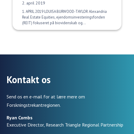
Udgivelsesdato:
2. april 2019
1. APRIL 2019 LOUISA BURWOOD-TAYLOR Alexandria
Real Estate Equities, ejendomsinvesteringsfonden
(REIT) fokuseret på biovidenskab og...
Kontakt os
Send os en e-mail for at lære mere om
Forskningstrekantregionen.
Ryan Combs
Executive Director, Research Triangle Regional Partnership