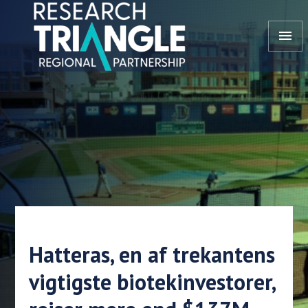
Gå til indhold
menu
Hatteras, en af trekantens
vigtigste biotekinvestorer,