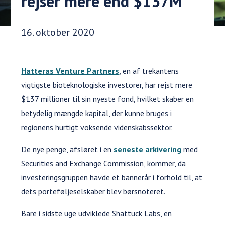
rejser mere end $137M
Udgivelsesdato:
16. oktober 2020
Hatteras Venture Partners
, en af trekantens
vigtigste bioteknologiske investorer, har rejst mere
$137 millioner til sin nyeste fond, hvilket skaber en
betydelig mængde kapital, der kunne bruges i
regionens hurtigt voksende videnskabssektor.
De nye penge, afsløret i en
seneste arkivering
med
Securities and Exchange Commission, kommer, da
investeringsgruppen havde et bannerår i forhold til, at
dets porteføljeselskaber blev børsnoteret.
Bare i sidste uge udviklede Shattuck Labs, en