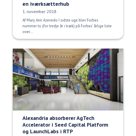
en iværksætterhub
Udgivelsesdato:
1. november 2018
Af Mary Ann Azevedo I sidste uge blev Forbes
nummer to (for tredje år i træk) på Forbes' årlige liste
over...
Alexandria absorberer AgTech
Accelerator i Seed Capital Platform
og LaunchLabs i RTP