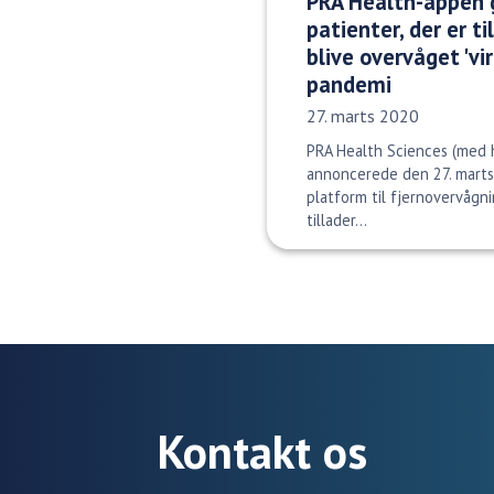
PRA Health-appen g
patienter, der er t
blive overvåget 'vi
pandemi
Udgivelsesdato:
27. marts 2020
PRA Health Sciences (med 
annoncerede den 27. marts,
platform til fjernovervågni
tillader...
Kontakt os