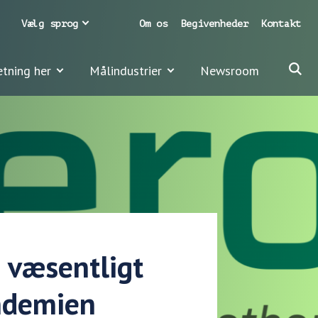
Vælg sprog
Om os
Begivenheder
Kontakt
etning her
Målindustrier
Newsroom
e væsentligt
andemien