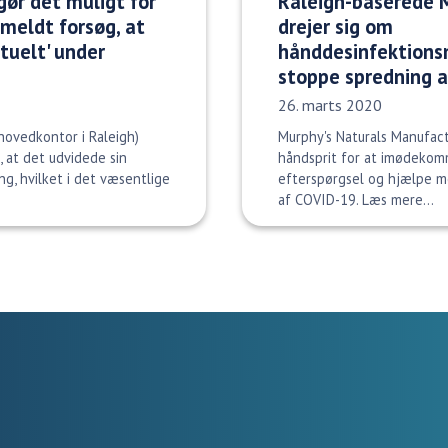
ør det muligt for
Raleigh-baserede 
ilmeldt forsøg, at
drejer sig om
rtuelt' under
hånddesinfektionsm
stoppe spredning 
Udgivelsesdato:
26. marts 2020
hovedkontor i Raleigh)
Murphy's Naturals Manufact
 at det udvidede sin
håndsprit for at imødekom
ng, hvilket i det væsentlige
efterspørgsel og hjælpe m
af COVID-19. Læs mere…