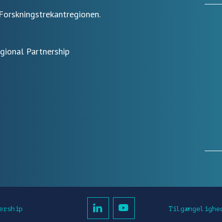
Forskningstrekantregionen.
egional Partnership
Tilgængelighe
ership