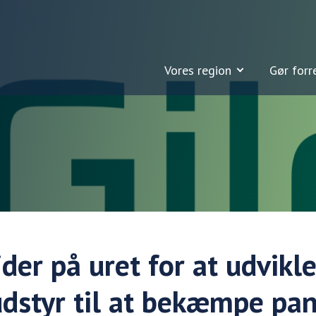
Vores region
Gør forr
jder på uret for at udvikl
udstyr til at bekæmpe p