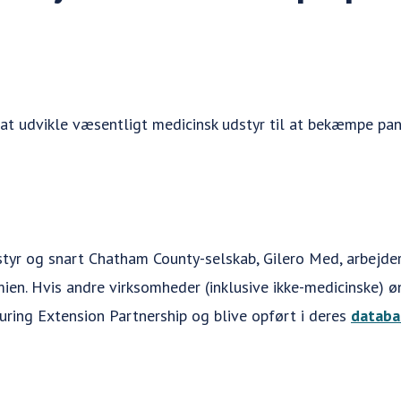
 at udvikle væsentligt medicinsk udstyr til at bekæmpe p
styr og snart Chatham County-selskab, Gilero Med,
arbejde
n. Hvis andre virksomheder (inklusive ikke-medicinske) øn
ring Extension Partnership
og blive opført i deres
databa