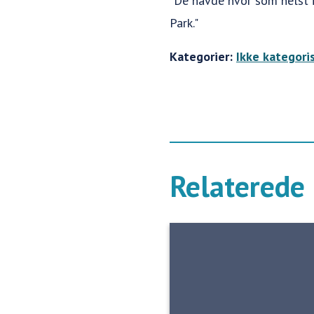
"De havde hvor som helst i
Park."
Kategorier:
Ikke kategori
Relaterede 