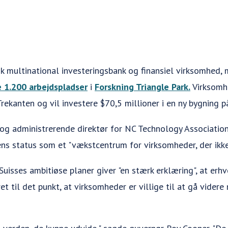
sk multinational investeringsbank og finansiel virksomhed, m
e 1.200 arbejdspladser
i
Forskning Triangle Park.
Virksomh
Trekanten og vil investere $70,5 millioner i en ny bygning
og administrerende direktør for NC Technology Association,
ns status som et "vækstcentrum for virksomheder, der ikke 
Suisses ambitiøse planer giver "en stærk erklæring", at er
 til det punkt, at virksomheder er villige til at gå videre