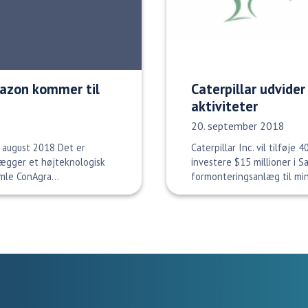
Amazon kommer til
Caterpillar udvider
aktiviteter
Udgivelsesdato:
20. september 2018
 august 2018 Det er
Caterpillar Inc. vil tilføje
anlægger et højteknologisk
investere $15 millioner i 
mle ConAgra...
formonteringsanlæg til mini