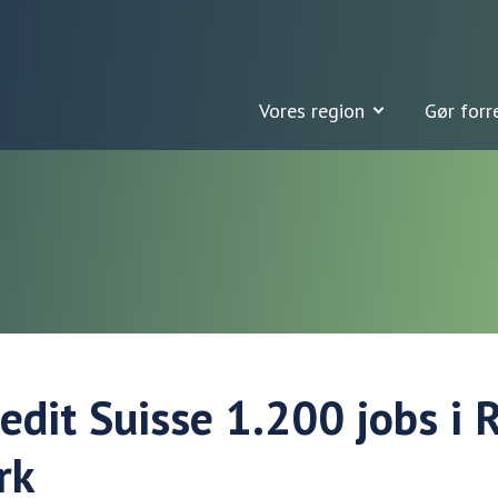
Vores region
Gør forr
redit Suisse 1.200 jobs i 
rk