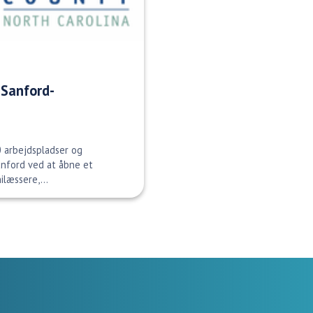
 Sanford-
 40 arbejdspladser og
Sanford ved at åbne et
læssere,...