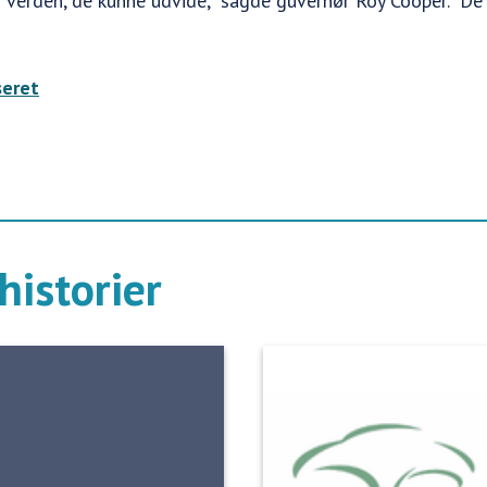
 verden, de kunne udvide," sagde guvernør Roy Cooper. "De
seret
historier