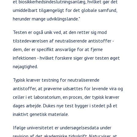
et biosikkerhedsindeslutningsanlæg, hvilket gør det
umiddelbart tilgængeligt for det globale samfund,
herunder mange udviklingslande."
Testen er også unik ved, at den retter sig mod
tilstedeværelsen af neutraliserende antistoffer -
dem, der er specifikt ansvarlige for at fjerne
infektionen - hvilket forskere siger giver testen øget
nøjagtighed.
Typisk kræver testning for neutraliserende
antistoffer, at prøverne udsættes for levende vira og
celler i et laboratorium, en proces, der typisk kræver
dages arbejde. Dukes nye test bygger i stedet på et
inaktivt genetisk materiale.
Ifølge universitetet er undersøgelsesdata under
revision af det akademiske tidsskrift
Natur
viser, at