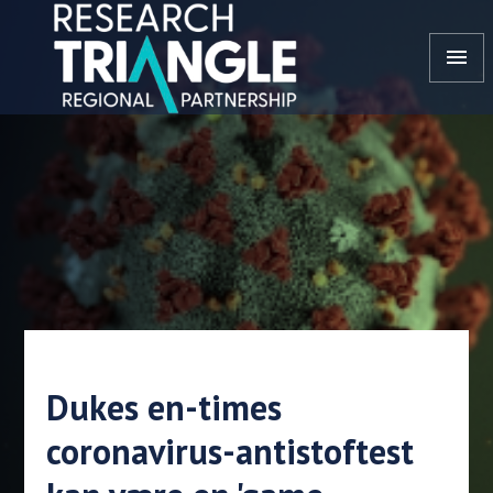
Gå til indhold
menu
Dukes en-times
coronavirus-antistoftest