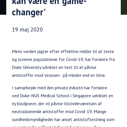
kan være en 'game-
changer'
Udgivelsesdato:
19 maj 2020
Mens verden jagter efter effektive midler til at teste
og screene populationer for Covid-19, har forskere fra
Duke University udviklet en test til at påvise
antistoffer mod virussen - på mindre end en time.
I samarbejde med den private industri har forskere
ved Duke-NUS Medical School i Singapore udviklet en
ny blodprøve, der vil påvise tilstedeværelsen af
neutraliserende antistoffer mod Covid-19. Mange
sundhedsmyndigheder har anset antistoftestning som