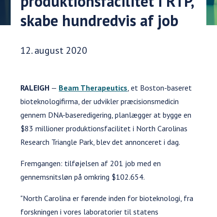
produktionsfacilitet i RTP,
skabe hundredvis af job
Udgivelsesdato:
12. august 2020
RALEIGH
—
Beam Therapeutics
, et Boston-baseret
bioteknologifirma, der udvikler præcisionsmedicin
gennem DNA-baseredigering, planlægger at bygge en
$83 millioner produktionsfacilitet i North Carolinas
Research Triangle Park, blev det annonceret i dag.
Fremgangen: tilføjelsen af 201 job med en
gennemsnitsløn på omkring $102.654.
"North Carolina er førende inden for bioteknologi, fra
forskningen i vores laboratorier til statens