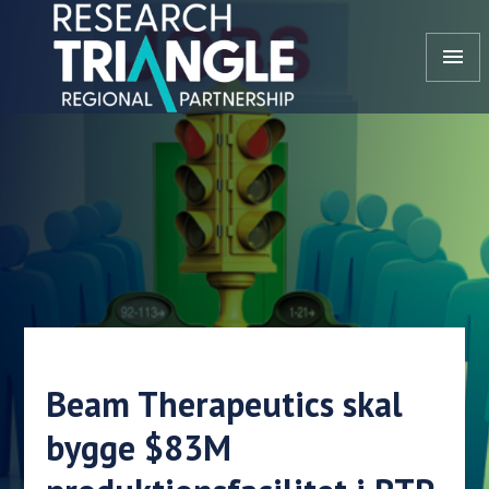
Gå til indhold
menu
Beam Therapeutics skal
bygge $83M