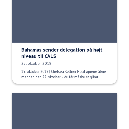
Bahamas sender delegation på højt
niveau til CALS
Udgivelsesdato:
22. oktober 2018
19. oktober 2018 | Chelsea Kellner Hold øjnene åbne
mandag den 22. oktober – du får måske et glimt...