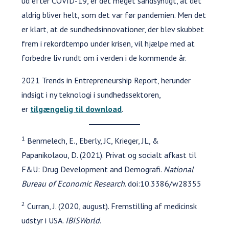
ud efter COVID-19, er det meget sandsynligt, at det
aldrig bliver helt, som det var før pandemien. Men det
er klart, at de sundhedsinnovationer, der blev skubbet
frem i rekordtempo under krisen, vil hjælpe med at
forbedre liv rundt om i verden i de kommende år.
2021 Trends in Entrepreneurship Report, herunder
indsigt i ny teknologi i sundhedssektoren,
er
tilgængelig til download
.
1
Benmelech, E., Eberly, JC, Krieger, JL, &
Papanikolaou, D. (2021). Privat og socialt afkast til
F&U: Drug Development and Demografi.
National
Bureau of Economic Research
. doi:10.3386/w28355
2
Curran, J. (2020, august). Fremstilling af medicinsk
udstyr i USA.
IBISWorld
.