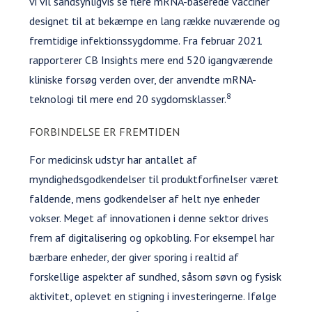
vi vil sandsynligvis se flere mRNA-baserede vacciner
designet til at bekæmpe en lang række nuværende og
fremtidige infektionssygdomme. Fra februar 2021
rapporterer CB Insights mere end 520 igangværende
kliniske forsøg verden over, der anvendte mRNA-
8
teknologi til mere end 20 sygdomsklasser.
FORBINDELSE ER FREMTIDEN
For medicinsk udstyr har antallet af
myndighedsgodkendelser til produktforfinelser været
faldende, mens godkendelser af helt nye enheder
vokser. Meget af innovationen i denne sektor drives
frem af digitalisering og opkobling. For eksempel har
bærbare enheder, der giver sporing i realtid af
forskellige aspekter af sundhed, såsom søvn og fysisk
aktivitet, oplevet en stigning i investeringerne. Ifølge