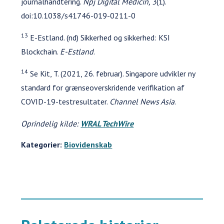
journalhåndtering.
Npj Digital Medicin, 3
(1).
doi:10.1038/s41746-019-0211-0
13
E-Estland. (nd) Sikkerhed og sikkerhed: KSI
Blockchain.
E-Estland
.
14
Se Kit, T. (2021, 26. februar). Singapore udvikler ny
standard for grænseoverskridende verifikation af
COVID-19-testresultater.
Channel News Asia
.
Oprindelig kilde:
W
RAL TechWire
Kategorier:
Biovidenskab