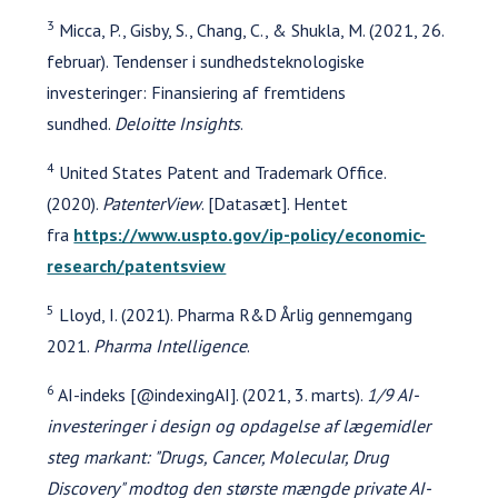
3
Micca, P., Gisby, S., Chang, C., & Shukla, M. (2021, 26.
februar). Tendenser i sundhedsteknologiske
investeringer: Finansiering af fremtidens
sundhed.
Deloitte Insights
.
4
United States Patent and Trademark Office.
(2020).
PatenterView
. [Datasæt]. Hentet
fra
https://www.uspto.gov/ip-policy/economic-
research/patentsview
5
Lloyd, I. (2021). Pharma R&D Årlig gennemgang
2021.
Pharma Intelligence
.
6
AI-indeks [@indexingAI]. (2021, 3. marts).
1/9 AI-
investeringer i design og opdagelse af lægemidler
steg markant: "Drugs, Cancer, Molecular, Drug
Discovery" modtog den største mængde private AI-