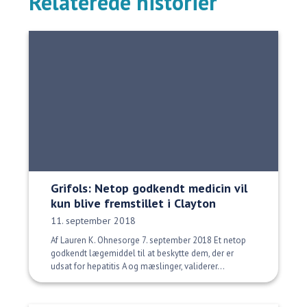
Relaterede historier
Grifols: Netop godkendt medicin vil
kun blive fremstillet i Clayton
Udgivelsesdato:
11. september 2018
Af Lauren K. Ohnesorge 7. september 2018 Et netop
godkendt lægemiddel til at beskytte dem, der er
udsat for hepatitis A og mæslinger, validerer...