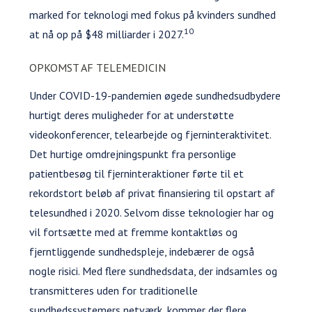
marked for teknologi med fokus på kvinders sundhed
10
at nå op på $48 milliarder i 2027.
OPKOMST AF TELEMEDICIN
Under COVID-19-pandemien øgede sundhedsudbydere
hurtigt deres muligheder for at understøtte
videokonferencer, telearbejde og fjerninteraktivitet.
Det hurtige omdrejningspunkt fra personlige
patientbesøg til fjerninteraktioner førte til et
rekordstort beløb af privat finansiering til opstart af
telesundhed i 2020. Selvom disse teknologier har og
vil fortsætte med at fremme kontaktløs og
fjerntliggende sundhedspleje, indebærer de også
nogle risici. Med flere sundhedsdata, der indsamles og
transmitteres uden for traditionelle
sundhedssystemers netværk, kommer der flere