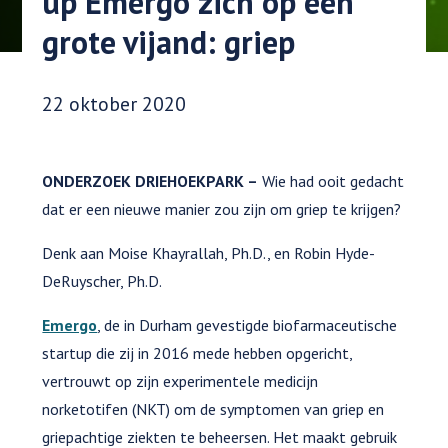
up Emergo zich op een
grote vijand: griep
Datum gepubliceerd:
22 oktober 2020
ONDERZOEK DRIEHOEKPARK –
Wie had ooit gedacht
dat er een nieuwe manier zou zijn om griep te krijgen?
Denk aan Moise Khayrallah, Ph.D., en Robin Hyde-
DeRuyscher, Ph.D.
Emergo
, de in Durham gevestigde biofarmaceutische
startup die zij in 2016 mede hebben opgericht,
vertrouwt op zijn experimentele medicijn
norketotifen (NKT) om de symptomen van griep en
griepachtige ziekten te beheersen. Het maakt gebruik