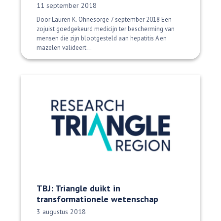
Datum gepubliceerd:
11 september 2018
Door Lauren K. Ohnesorge 7 september 2018 Een
zojuist goedgekeurd medicijn ter bescherming van
mensen die zijn blootgesteld aan hepatitis A en
mazelen valideert...
TBJ: Triangle duikt in
transformationele wetenschap
Datum gepubliceerd:
3 augustus 2018