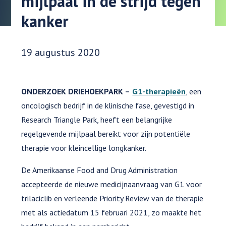
mijlpaal in de strijd tegen
kanker
Datum gepubliceerd:
19 augustus 2020
ONDERZOEK DRIEHOEKPARK –
G1-therapieën
, een
oncologisch bedrijf in de klinische fase, gevestigd in
Research Triangle Park, heeft een belangrijke
regelgevende mijlpaal bereikt voor zijn potentiële
therapie voor kleincellige longkanker.
De Amerikaanse Food and Drug Administration
accepteerde de nieuwe medicijnaanvraag van G1 voor
trilaciclib en verleende Priority Review van de therapie
met als actiedatum 15 februari 2021, zo maakte het