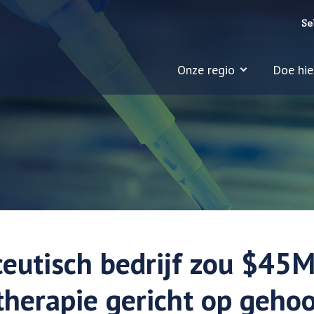
Se
Onze regio
Doe hie
eutisch bedrijf zou $45
 therapie gericht op gehoo