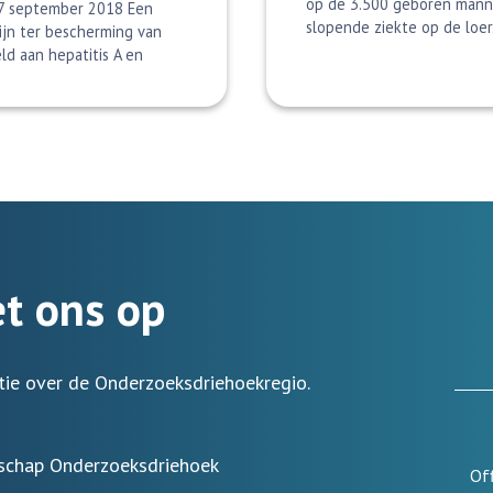
op de 3.500 geboren mannel
 7 september 2018 Een
slopende ziekte op de loer.
ijn ter bescherming van
ld aan hepatitis A en
t ons op
tie over de Onderzoeksdriehoekregio.
rschap Onderzoeksdriehoek
Of