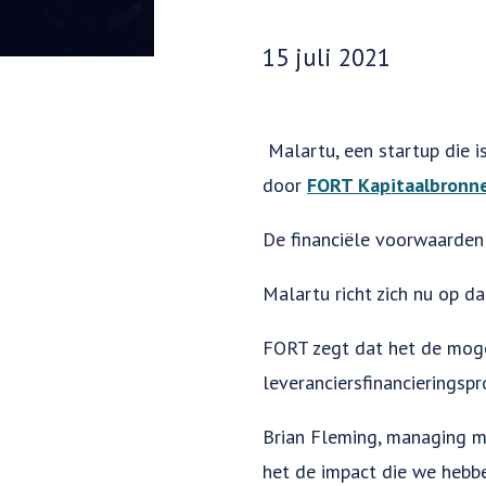
Datum gepubliceerd:
15 juli 2021
Malartu, een startup die 
door
FORT Kapitaalbronn
De financiële voorwaarden
Malartu richt zich nu op d
FORT zegt dat het de moge
leveranciersfinancieringsp
Brian Fleming, managing me
het de impact die we hebbe