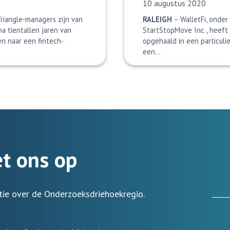
Datum gepubliceerd:
10 augustus 2020
riangle-managers zijn van
RALEIGH
– WalletFi, onder
a tientallen jaren van
StartStopMove Inc., heeft
ken naar een fintech-
opgehaald in een particulie
een…
t ons op
tie over de Onderzoeksdriehoekregio.