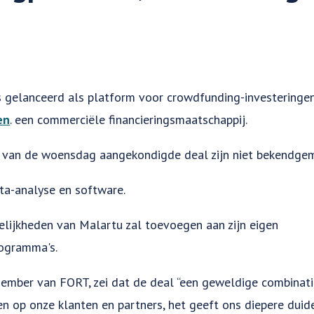
is gelanceerd als platform voor crowdfunding-investeringe
en
. een commerciële financieringsmaatschappij.
 van de woensdag aangekondigde deal zijn niet bekendge
ata-analyse en software.
lijkheden van Malartu zal toevoegen aan zijn eigen
rogramma's.
mber van FORT, zei dat de deal “een geweldige combinatie
n op onze klanten en partners, het geeft ons diepere duide