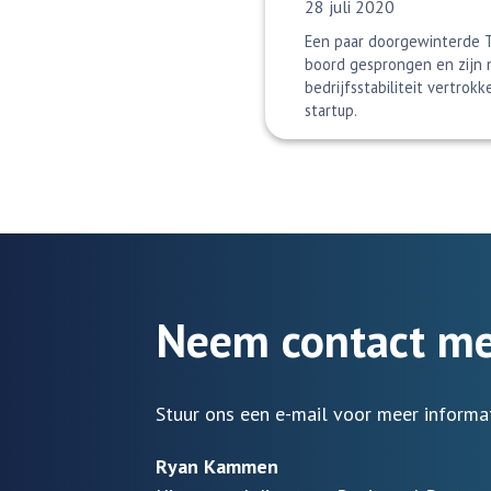
Datum gepubliceerd:
28 juli 2020
Een paar doorgewinterde T
boord gesprongen en zijn n
bedrijfsstabiliteit vertrok
startup.
Neem contact me
Stuur ons een e-mail voor meer informa
Ryan Kammen