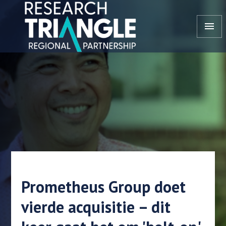
Doorgaan naar artikel
menu
Prometheus Group doet
vierde acquisitie – dit