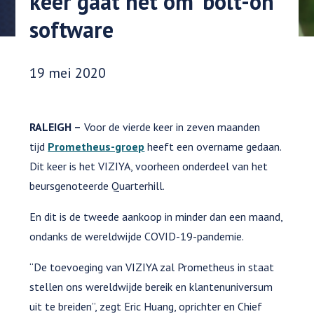
keer gaat het om 'bolt-on'
software
Datum gepubliceerd:
19 mei 2020
RALEIGH –
Voor de vierde keer in zeven maanden
tijd
Prometheus-groep
heeft een overname gedaan.
Dit keer is het VIZIYA, voorheen onderdeel van het
beursgenoteerde Quarterhill.
En dit is de tweede aankoop in minder dan een maand,
ondanks de wereldwijde COVID-19-pandemie.
“De toevoeging van VIZIYA zal Prometheus in staat
stellen ons wereldwijde bereik en klantenuniversum
uit te breiden”, zegt Eric Huang, oprichter en Chief