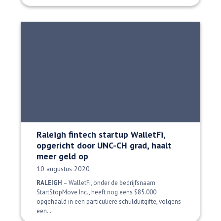
Raleigh fintech startup WalletFi,
opgericht door UNC-CH grad, haalt
meer geld op
Datum gepubliceerd:
10 augustus 2020
RALEIGH
– WalletFi, onder de bedrijfsnaam
StartStopMove Inc., heeft nog eens $85.000
opgehaald in een particuliere schulduitgifte, volgens
een…