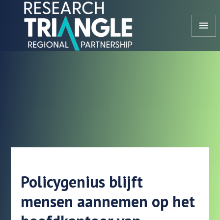
Doorgaan naar artikel
menu
Policygenius blijft
mensen aannemen op het