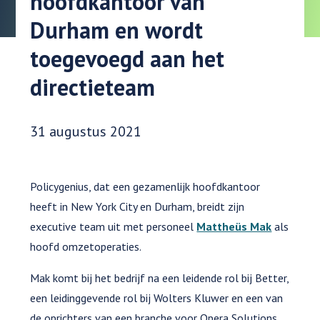
hoofdkantoor van
Durham en wordt
toegevoegd aan het
directieteam
Datum gepubliceerd:
31 augustus 2021
Policygenius, dat een gezamenlijk hoofdkantoor
heeft in New York City en Durham, breidt zijn
executive team uit met personeel
Mattheüs Mak
als
hoofd omzetoperaties.
Mak komt bij het bedrijf na een leidende rol bij Better,
een leidinggevende rol bij Wolters Kluwer en een van
de oprichters van een branche voor Opera Solutions.