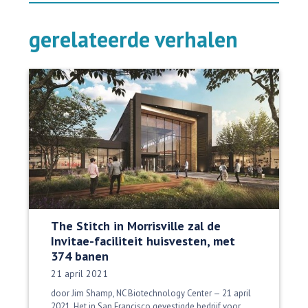
gerelateerde verhalen
The Stitch in Morrisville zal de
Invitae-faciliteit huisvesten, met
374 banen
Datum gepubliceerd:
21 april 2021
door Jim Shamp, NC Biotechnology Center — 21 april
2021. Het in San Francisco gevestigde bedrijf voor