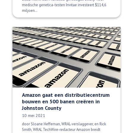
medische genetica-testen Invitae investeert $114,6
miljoen…
Amazon gaat een distributiecentrum
bouwen en 500 banen creëren in
Johnston County
Datum gepubliceerd:
10 mei 2021
door Sloane Heffernan, WRAL-verslaggever, en Rick
Smith, WRAL TechWire-redacteur Amazon breidt