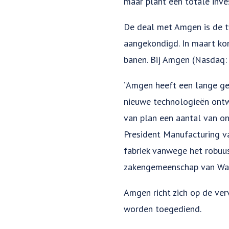
maar plant een totale inv
De deal met Amgen is de tw
aangekondigd. In maart kon
banen. Bij Amgen (Nasdaq
“Amgen heeft een lange ges
nieuwe technologieën ontwi
van plan een aantal van on
President Manufacturing v
fabriek vanwege het robuu
zakengemeenschap van Wake
Amgen richt zich op de ve
worden toegediend.