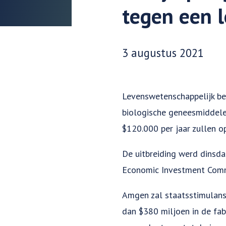
tegen een 
Datum gepubliceerd:
3 augustus 2021
Levenswetenschappelijk be
biologische geneesmiddele
$120.000 per jaar zullen o
De uitbreiding werd dinsd
Economic Investment Comm
Amgen zal staatsstimulans
dan $380 miljoen in de fab