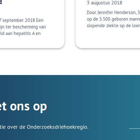
d
Datum gepubliceerd:
3 augustus 2018
Door Jennifer Henderson, 
op de 3.500 geboren mannel
 7 september 2018 Een
slopende ziekte op de loer.
ijn ter bescherming van
ld aan hepatitis A en
t ons op
tie over de Onderzoeksdriehoekregio.