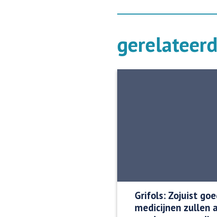
gerelateer
Grifols: Zojuist g
medicijnen zullen a