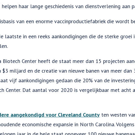
helpen haar lange geschiedenis van dienstverlening aan p
uisbasis van een enorme vaccinproductiefabriek die wordt b
 laatste in een reeks aankondigingen die de sterke groei in
len.
a Biotech Center heeft de staat meer dan 15 projecten aa
$3 miljard en de creatie van nieuwe banen van meer dan 3.
aat vijf aankondigingen gedaan die 20% van de investering
ch Center. Dat aantal voor 2020 is vergelijkbaar met acht
dere aangekondigd voor Cleveland County
ten westen van
houdende economische expansie in North Carolina. Volgen
elopen jaar in de hele staat ongeveer 100 nieuwe banenaa