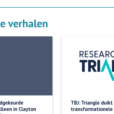
de verhalen
oedgekeurde
TBJ: Triangle duikt 
lleen in Clayton
transformationele