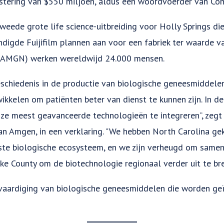
estering van $550 miljoen, aldus een woordvoerder van Co
eede grote life science-uitbreiding voor Holly Springs die
digde Fuijifilm plannen aan voor een fabriek ter waarde v
: AMGN) werken wereldwijd 24.000 mensen.
chiedenis in de productie van biologische geneesmiddelen 
kkelen om patiënten beter van dienst te kunnen zijn. In de
ze meest geavanceerde technologieën te integreren”, zegt A
an Amgen, in een verklaring. "We hebben North Carolina g
ste biologische ecosysteem, en we zijn verheugd om same
 County om de biotechnologie regionaal verder uit te bre
rvaardiging van biologische geneesmiddelen die worden geï