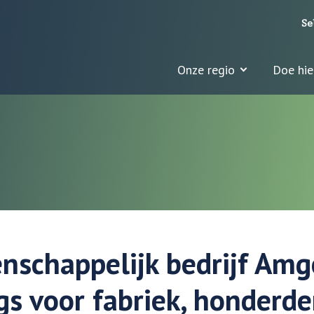
Se
Onze regio
Doe hie
nschappelijk bedrijf Amg
gs voor fabriek, honderd