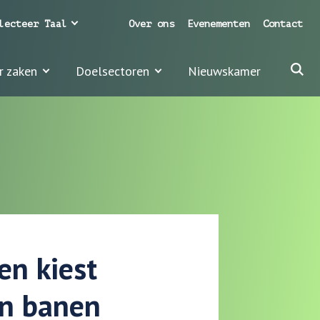
lecteer Taal
Over ons
Evenementen
Contact
r zaken
Doelsectoren
Nieuwskamer
en kiest
en banen