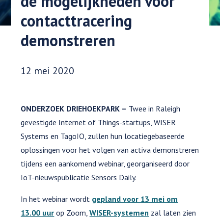
de mogelijkheden voor
contacttracering
demonstreren
Datum gepubliceerd:
12 mei 2020
ONDERZOEK DRIEHOEKPARK –
Twee in Raleigh
gevestigde Internet of Things-startups, WISER
Systems en TagoIO, zullen hun locatiegebaseerde
oplossingen voor het volgen van activa demonstreren
tijdens een aankomend webinar, georganiseerd door
IoT-nieuwspublicatie Sensors Daily.
In het webinar wordt
gepland voor 13 mei om
13.00 uur
op Zoom,
WISER-systemen
zal laten zien