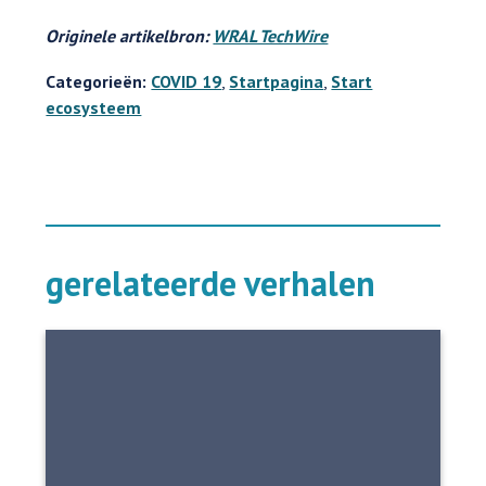
Originele artikelbron:
WRAL TechWire
Categorieën:
COVID 19
,
Startpagina
,
Start
ecosysteem
gerelateerde verhalen